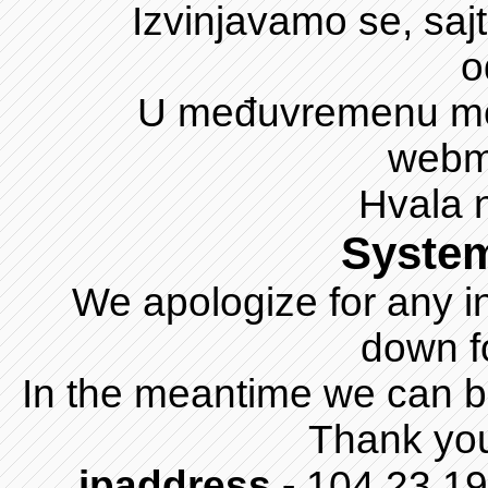
Izvinjavamo se, saj
o
U međuvremenu mož
webm
Hvala 
Syste
We apologize for any i
down f
In the meantime we can b
Thank you
ipaddress -
104.23.1