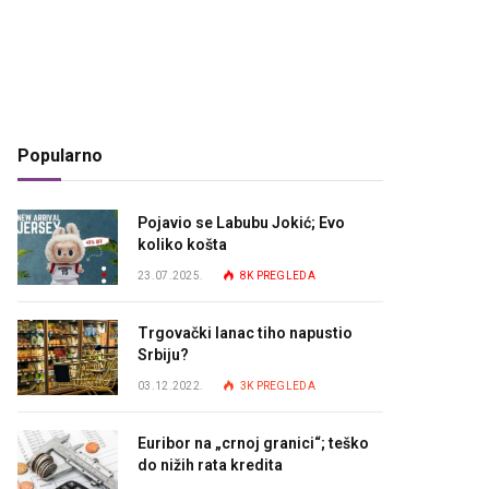
Popularno
Pojavio se Labubu Jokić; Evo
koliko košta
23.07.2025.
8K
PREGLEDA
Trgovački lanac tiho napustio
Srbiju?
03.12.2022.
3K
PREGLEDA
Euribor na „crnoj granici“; teško
do nižih rata kredita