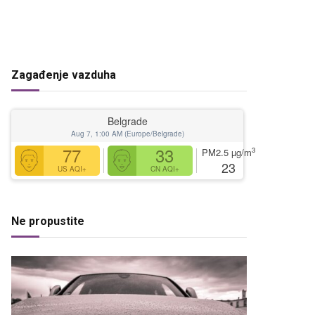
Zagađenje vazduha
Belgrade
Aug 7, 1:00 AM (Europe/Belgrade)
77
33
3
PM2.5
µg/m
23
US AQI+
CN AQI+
Ne propustite