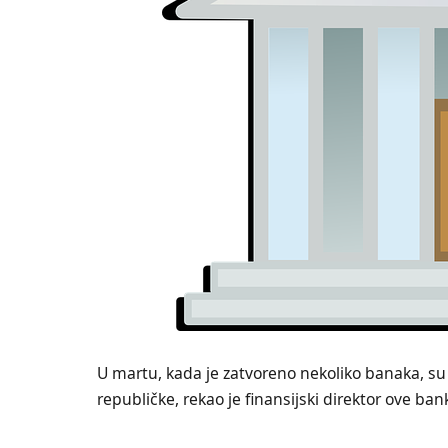
U martu, kada je zatvoreno nekoliko banaka, su 
republičke, rekao je finansijski direktor ove ba