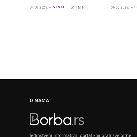
VESTI
S
07.08.2025.
1 MIN.
06.08.2025.
O NAMA
Jedinstveni informativni portal koji prati sve bitne