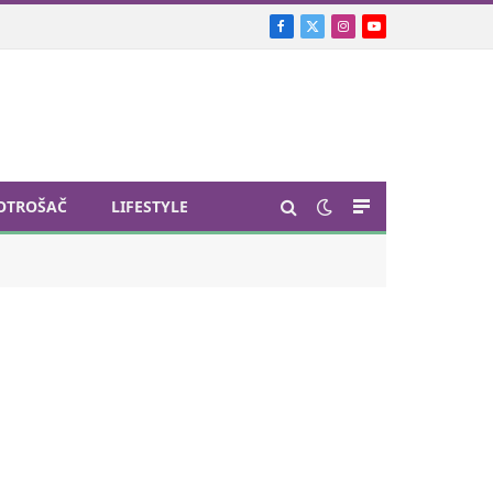
Facebook
X
Instagram
YouTube
(Twitter)
OTROŠAČ
LIFESTYLE