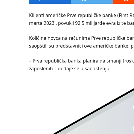
Klijenti američke Prve republičke banke (First 
marta 2023., povukli 92,5 milijarde evra iz te ba
Količina novca na računima Prve republičke ban
saopštili su predstavnici ove američke banke, pr
– Prva republička banka planira da smanji trošk
zaposlenih – dodaje se u saopštenju.