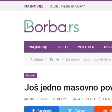
NAJNOVIJE
Audi „Made in USA“?
NAJNOVIJE
VESTI
POLITIKA
BER
Početna
Banke
Još jedno masovno povlačenje
»
»
BANKE
Još jedno masovno pov
AUTOR
BORBA.RS
25.04.2023.
24
PREGLEDA
1 MIN.
Facebook
Twitter
R