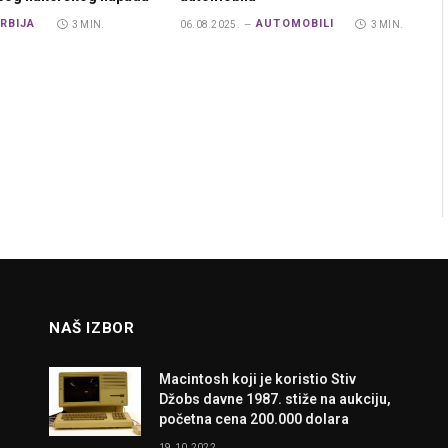
RBIJA
AUTOMOBILI
3 MIN.
06.08.2025.
3 MIN.
NAŠ IZBOR
Macintosh koji je koristio Stiv
Džobs davne 1987. stiže na aukciju,
početna cena 200.000 dolara
19.10.2022.