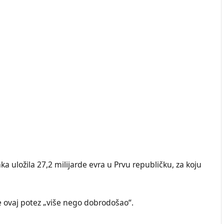
a uložila 27,2 milijarde evra u Prvu republičku, za koju
 je ovaj potez „više nego dobrodošao“.