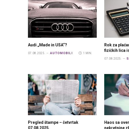
Audi „Made in USA“?
Rok za plaća
fizičkih lica 
AUTOMOBILI
07.08.2025.
1 MIN.
S
07.08.2025.
Pregled štampe – četvrtak
Haos sa ove
07.08.2025.
nekretnine 