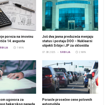
nje poreza na imovinu
Još dva javna preduzeća menjaju
ističe 14. avgusta
status i postaju DOO – Nuklearni
objekti Srbije i JP za skloništa
RBIJA
1 MIN.
SRBIJA
07.08.2025.
2 MIN.
rom ugovora za
Porasle prosečne cene polovnih
zbog hakerskog napada
automobila