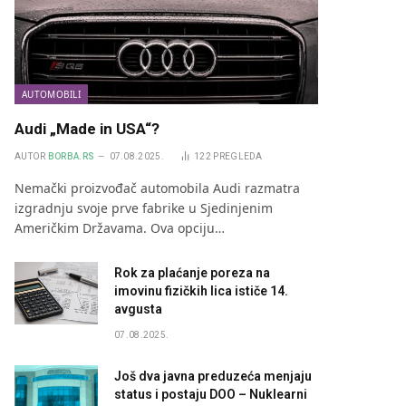
AUTOMOBILI
Audi „Made in USA“?
AUTOR
BORBA.RS
07.08.2025.
122
PREGLEDA
Nemački proizvođač automobila Audi razmatra
izgradnju svoje prve fabrike u Sjedinjenim
Američkim Državama. Ova opciju…
Rok za plaćanje poreza na
imovinu fizičkih lica ističe 14.
avgusta
07.08.2025.
Još dva javna preduzeća menjaju
status i postaju DOO – Nuklearni