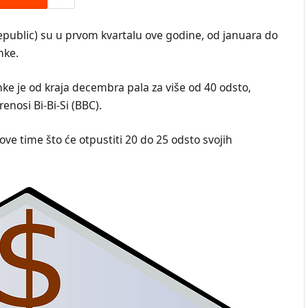
Republic) su u prvom kvartalu ove godine, od januara do
nke.
ke je od kraja decembra pala za više od 40 odsto,
enosi Bi-Bi-Si (BBC).
ove time što će otpustiti 20 do 25 odsto svojih