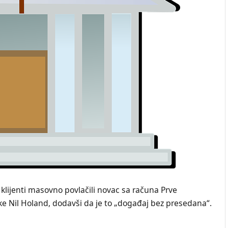
klijenti masovno povlačili novac sa računa Prve
nke Nil Holand, dodavši da je to „događaj bez presedana“.