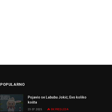
POPULARNO
Pojavio se Labubu Jokić; Evo koliko
košta
23.07.2025.
8K
PREGLEDA