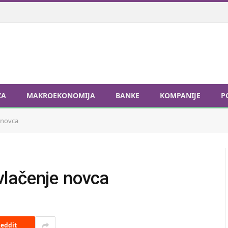
ZA
MAKROEKONOMIJA
BANKE
KOMPANIJE
P
 novca
lačenje novca
eddit