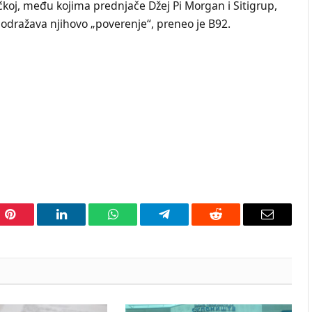
čkoj, među kojima prednjače Džej Pi Morgan i Sitigrup,
 odražava njihovo „poverenje“, preneo je B92.
Pinterest
LinkedIn
WhatsApp
Telegram
Reddit
Email