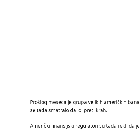
Prošlog meseca je grupa velikih američkih banak
se tada smatralo da joj preti krah.
Američki finansijski regulatori su tada rekli da