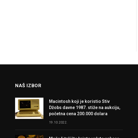
NAŠ IZBOR
Macintosh koji je koristio Stiv
Džobs davne 1987. stiže na aukciju,
početna cena 200.000 dolara
19.10.2022.