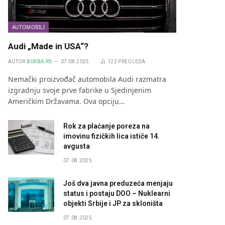
AUTOMOBILI
Audi „Made in USA“?
AUTOR
BORBA.RS
07.08.2025.
122
PREGLEDA
Nemački proizvođač automobila Audi razmatra
izgradnju svoje prve fabrike u Sjedinjenim
Američkim Državama. Ova opciju…
Rok za plaćanje poreza na
imovinu fizičkih lica ističe 14.
avgusta
07.08.2025.
Još dva javna preduzeća menjaju
status i postaju DOO – Nuklearni
objekti Srbije i JP za skloništa
07.08.2025.