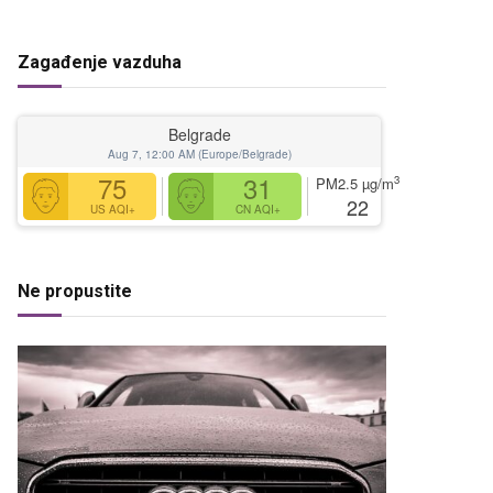
Zagađenje vazduha
Belgrade
Aug 7, 12:00 AM (Europe/Belgrade)
75
31
3
PM2.5
µg/m
22
US AQI+
CN AQI+
Ne propustite