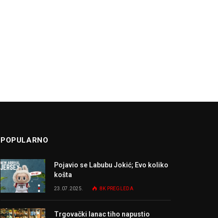
POPULARNO
Pojavio se Labubu Jokić; Evo koliko
košta
23.07.2025.
8K
PREGLEDA
Trgovački lanac tiho napustio