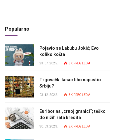
Popularno
Pojavio se Labubu Jokić; Evo
koliko košta
23.07.2025.
8K
PREGLEDA
Trgovački lanac tiho napustio
Srbiju?
03.12.2022.
3K
PREGLEDA
Euribor na „crnoj granici“; teško
do nižih rata kredita
30.03.2023.
2K
PREGLEDA