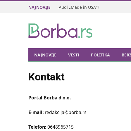
NAJNOVIJE
Audi „Made in USA“?
NAJNOVIJE
VESTI
POLITIKA
BER
Kontakt
Portal Borba d.o.o.
E-mail:
redakcija@borba.rs
Telefon:
0648965715