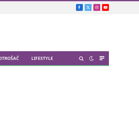
Facebook
X
Instagram
YouTube
(Twitter)
OTROŠAČ
LIFESTYLE