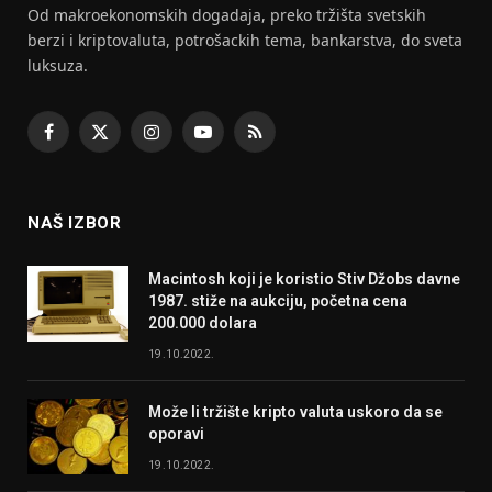
Od makroekonomskih dogadaja, preko tržišta svetskih
berzi i kriptovaluta, potrošackih tema, bankarstva, do sveta
luksuza.
Facebook
X
Instagram
YouTube
RSS
(Twitter)
NAŠ IZBOR
Macintosh koji je koristio Stiv Džobs davne
1987. stiže na aukciju, početna cena
200.000 dolara
19.10.2022.
Može li tržište kripto valuta uskoro da se
oporavi
19.10.2022.