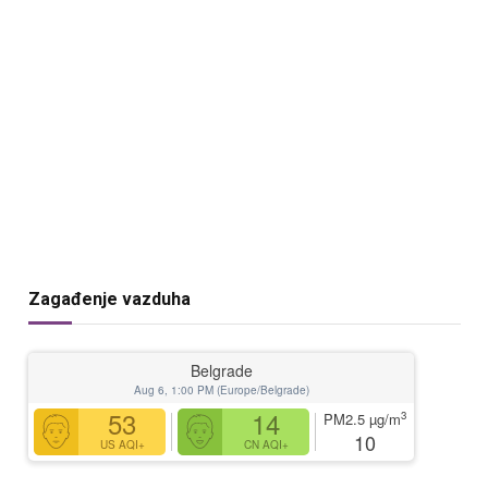
Zagađenje vazduha
Belgrade
Aug 6, 1:00 PM (Europe/Belgrade)
53
14
3
PM2.5
µg/m
10
US AQI+
CN AQI+