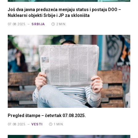
Još dva javna preduzeća menjaju status i postaju DOO –
Nuklearni objekti Srbije i JP za skloništa
SRBIJA
07.08.2025.
2 MIN.
Pregled štampe – četvrtak 07.08.2025.
VESTI
07.08.2025.
1 MIN.