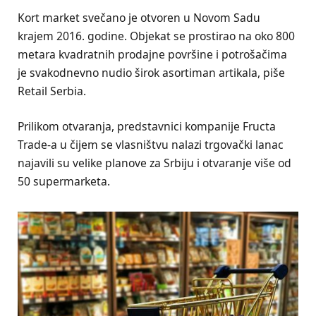
Kort market svečano je otvoren u Novom Sadu
krajem 2016. godine. Objekat se prostirao na oko 800
metara kvadratnih prodajne površine i potrošačima
je svakodnevno nudio širok asortiman artikala, piše
Retail Serbia.
Prilikom otvaranja, predstavnici kompanije Fructa
Trade-a u čijem se vlasništvu nalazi trgovački lanac
najavili su velike planove za Srbiju i otvaranje više od
50 supermarketa.