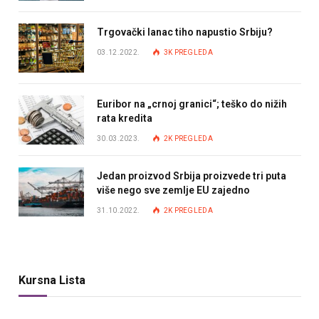
Trgovački lanac tiho napustio Srbiju?
03.12.2022.
3K
PREGLEDA
Euribor na „crnoj granici“; teško do nižih
rata kredita
30.03.2023.
2K
PREGLEDA
Jedan proizvod Srbija proizvede tri puta
više nego sve zemlje EU zajedno
31.10.2022.
2K
PREGLEDA
Kursna Lista