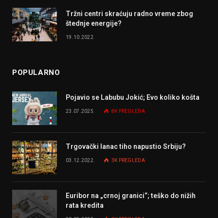
Tržni centri skraćuju radno vreme zbog
štednje energije?
19.10.2022.
POPULARNO
Pojavio se Labubu Jokić; Evo koliko košta
23.07.2025.
8K
PREGLEDA
Trgovački lanac tiho napustio Srbiju?
03.12.2022.
3K
PREGLEDA
Euribor na „crnoj granici“; teško do nižih
rata kredita