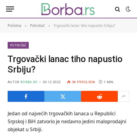
Početna
Potrošač
Trgovački lanac tiho napustio Srbiju?
»
»
POTROŠAČ
Trgovački lanac tiho napustio
Srbiju?
AUTOR
BORBA.RS
03.12.2022.
3K
PREGLEDA
1 MIN.
Jedan od najvećih trgovačkih lanaca u Republici
Srpskoj i BiH zatvorio je nedavno jedini maloprodajni
objekat u Srbiji.