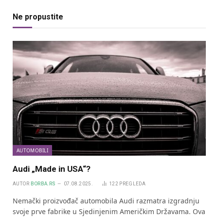
Ne propustite
AUTOMOBILI
Audi „Made in USA“?
AUTOR
BORBA.RS
07.08.2025.
122
PREGLEDA
Nemački proizvođač automobila Audi razmatra izgradnju
svoje prve fabrike u Sjedinjenim Američkim Državama. Ova