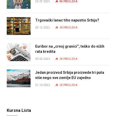
23.07.2025.
8K
PREGLEDA
Trgovački lanac tiho napustio Srbiju?
03.12.2022.
3K
PREGLEDA
Euribor na „crnoj granici“; teško do nižih
rata kredita
30.03.2023.
2K
PREGLEDA
Jedan proizvod Srbija proizvede tri puta
više nego sve zemlje EU zajedno
31.10.2022.
2K
PREGLEDA
Kursna Lista