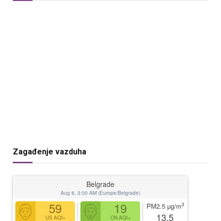
Zagađenje vazduha
Belgrade
Aug 6, 3:00 AM (Europe/Belgrade)
59
19
3
PM2.5
µg/m
13.5
US AQI+
CN AQI+