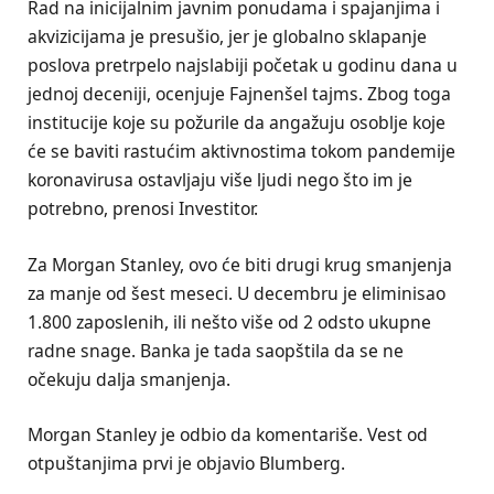
Rad na inicijalnim javnim ponudama i spajanjima i
akvizicijama je presušio, jer je globalno sklapanje
poslova pretrpelo najslabiji početak u godinu dana u
jednoj deceniji, ocenjuje Fajnenšel tajms. Zbog toga
institucije koje su požurile da angažuju osoblje koje
će se baviti rastućim aktivnostima tokom pandemije
koronavirusa ostavljaju više ljudi nego što im je
potrebno, prenosi Investitor.
Za Morgan Stanley, ovo će biti drugi krug smanjenja
za manje od šest meseci. U decembru je eliminisao
1.800 zaposlenih, ili nešto više od 2 odsto ukupne
radne snage. Banka je tada saopštila da se ne
očekuju dalja smanjenja.
Morgan Stanley je odbio da komentariše. Vest od
otpuštanjima prvi je objavio Blumberg.