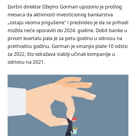
Izvršni direktor Džejms Gorman upozorio je prošlog
meseca da aktivnosti investicionog bankarstva
„ostaju veoma prigušene“ i predvideo je da se prihodi
možda neće oporaviti do 2024. godine. Dobit banke u
prvom kvartalu pala je za petu godinu u odnosu na
prethodnu godinu. Gorman je smanjio plate 10 odsto
za 2022, što odražava slabiji učinak kompanije u
odnosu na 2021.