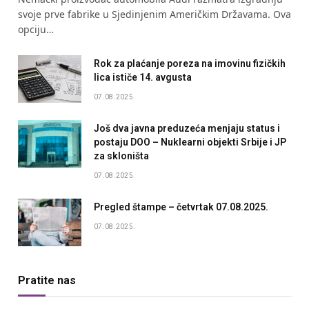
svoje prve fabrike u Sjedinjenim Američkim Državama. Ova
opciju…
Rok za plaćanje poreza na imovinu fizičkih
lica ističe 14. avgusta
07.08.2025.
Još dva javna preduzeća menjaju status i
postaju DOO – Nuklearni objekti Srbije i JP
za skloništa
07.08.2025.
Pregled štampe – četvrtak 07.08.2025.
07.08.2025.
Pratite nas