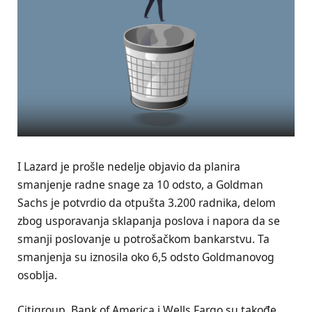
I Lazard je prošle nedelje objavio da planira
smanjenje radne snage za 10 odsto, a Goldman
Sachs je potvrdio da otpušta 3.200 radnika, delom
zbog usporavanja sklapanja poslova i napora da se
smanji poslovanje u potrošačkom bankarstvu. Ta
smanjenja su iznosila oko 6,5 odsto Goldmanovog
osoblja.
Citigroup, Bank of America i Wells Fargo su takođe