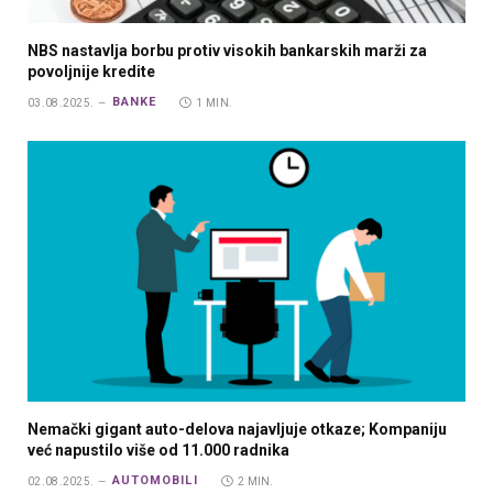
NBS nastavlja borbu protiv visokih bankarskih marži za
povoljnije kredite
BANKE
03.08.2025.
1 MIN.
Nemački gigant auto-delova najavljuje otkaze; Kompaniju
već napustilo više od 11.000 radnika
AUTOMOBILI
02.08.2025.
2 MIN.