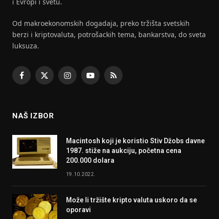
i Evropi i svetu.
Od makroekonomskih dogadaja, preko tržišta svetskih
berzi i kriptovaluta, potrošackih tema, bankarstva, do sveta
luksuza.
Facebook
X
Instagram
YouTube
RSS
(Twitter)
NAŠ IZBOR
Macintosh koji je koristio Stiv Džobs davne
1987. stiže na aukciju, početna cena
200.000 dolara
19.10.2022.
Može li tržište kripto valuta uskoro da se
oporavi