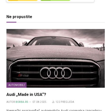
Ne propustite
AUTOMOBILI
Audi „Made in USA“?
AUTOR
BORBA.RS
07.08.2025.
122
PREGLEDA
Nemački proizvođač automobila Audi razmatra izgradnju