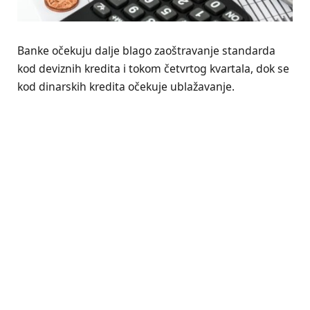
Banke očekuju dalje blago zaoštravanje standarda
kod deviznih kredita i tokom četvrtog kvartala, dok se
kod dinarskih kredita očekuje ublažavanje.