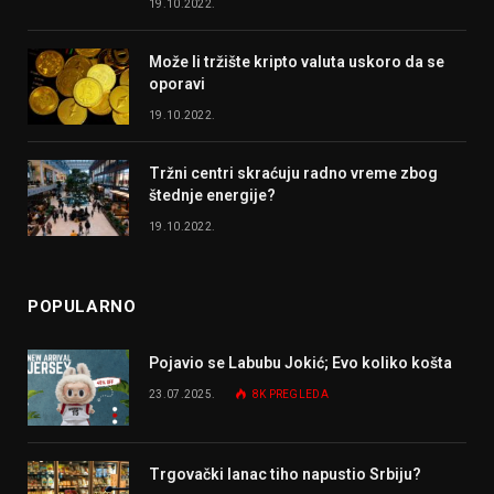
19.10.2022.
Može li tržište kripto valuta uskoro da se
oporavi
19.10.2022.
Tržni centri skraćuju radno vreme zbog
štednje energije?
19.10.2022.
POPULARNO
Pojavio se Labubu Jokić; Evo koliko košta
23.07.2025.
8K
PREGLEDA
Trgovački lanac tiho napustio Srbiju?