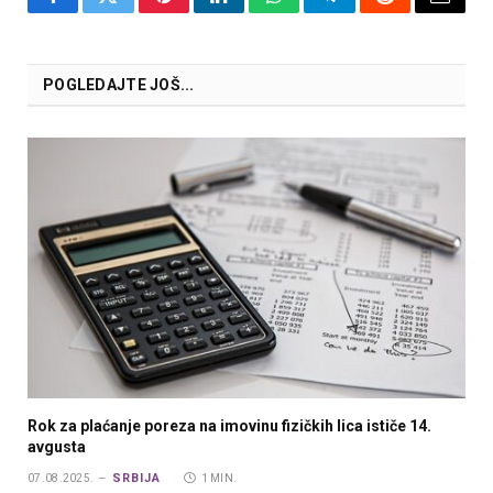
Facebook
Twitter
Pinterest
LinkedIn
WhatsApp
Telegram
Reddit
Email
POGLEDAJTE JOŠ...
Rok za plaćanje poreza na imovinu fizičkih lica ističe 14.
avgusta
SRBIJA
07.08.2025.
1 MIN.