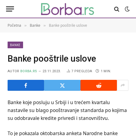
Početna
Banke
Banke pooštrile uslove
»
»
BANKE
Banke pooštrile uslove
AUTOR
BORBA.RS
23.11.2023.
7
PREGLEDA
1 MIN.
Banke koje posluju u Srbiji i u trećem kvartalu
nastavile su blago pooštravanje standarda po kojima
su odobravale kredite privredi i stanovništvu.
To je pokazala oktobarska anketa Narodne banke