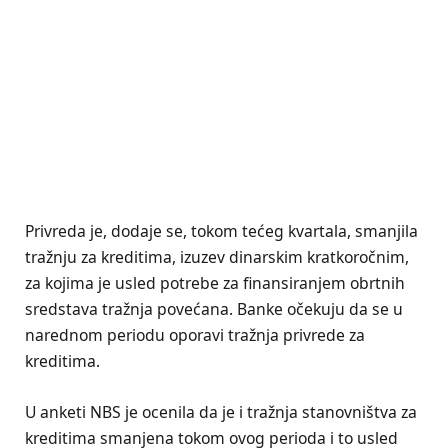
Privreda je, dodaje se, tokom tećeg kvartala, smanjila
tražnju za kreditima, izuzev dinarskim kratkoročnim,
za kojima je usled potrebe za finansiranjem obrtnih
sredstava tražnja povećana. Banke očekuju da se u
narednom periodu oporavi tražnja privrede za
kreditima.
U anketi NBS je ocenila da je i tražnja stanovništva za
kreditima smanjena tokom ovog perioda i to usled