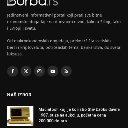
Jedinstveni informativni portal koji prati sve bitne
ekonomske dogadaje na dnevnom nivou, kako u Srbiji, tako
i Evropi i svetu.
Od makroekonomskih dogadaja, preko tržišta svetskih
berzi i kriptovaluta, potrošackih tema, bankarstva, do sveta
luksuza.
Facebook
X
Instagram
YouTube
RSS
(Twitter)
NAŠ IZBOR
Macintosh koji je koristio Stiv Džobs davne
1987. stiže na aukciju, početna cena
200.000 dolara