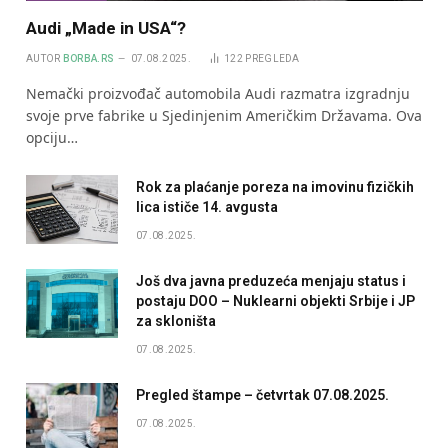
Audi „Made in USA“?
AUTOR
BORBA.RS
07.08.2025.
122
PREGLEDA
Nemački proizvođač automobila Audi razmatra izgradnju
svoje prve fabrike u Sjedinjenim Američkim Državama. Ova
opciju…
Rok za plaćanje poreza na imovinu fizičkih
lica ističe 14. avgusta
07.08.2025.
Još dva javna preduzeća menjaju status i
postaju DOO – Nuklearni objekti Srbije i JP
za skloništa
07.08.2025.
Pregled štampe – četvrtak 07.08.2025.
07.08.2025.