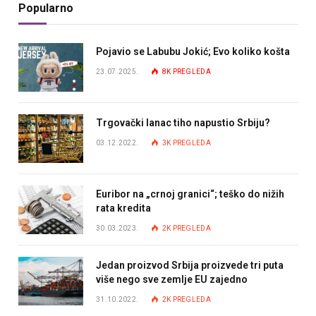
Popularno
Pojavio se Labubu Jokić; Evo koliko košta
23.07.2025.
8K
PREGLEDA
Trgovački lanac tiho napustio Srbiju?
03.12.2022.
3K
PREGLEDA
Euribor na „crnoj granici“; teško do nižih
rata kredita
30.03.2023.
2K
PREGLEDA
Jedan proizvod Srbija proizvede tri puta
više nego sve zemlje EU zajedno
31.10.2022.
2K
PREGLEDA