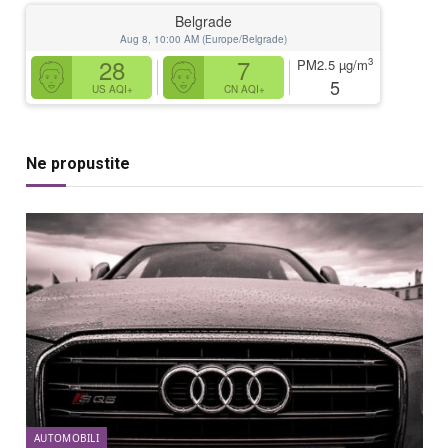
Belgrade
Aug 8, 10:00 AM (Europe/Belgrade)
28
7
3
PM2.5
µg/m
5
US AQI+
CN AQI+
Ne propustite
AUTOMOBILI