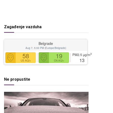
Zagađenje vazduha
Belgrade
Aug 7, 5:00 PM (Europe/Belgrade)
58
19
3
PM2.5
µg/m
13
US AQI+
CN AQI+
Ne propustite