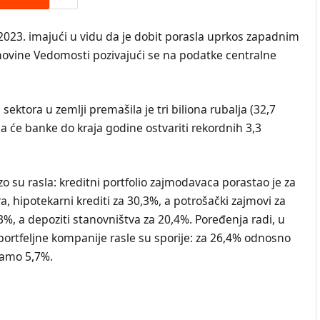
e 2023. imajući u vidu da je dobit porasla uprkos zapadnim
ovine Vedomosti pozivajući se na podatke centralne
ktora u zemlji premašila je tri biliona rubalja (32,7
da će banke do kraja godine ostvariti rekordnih 3,3
 su rasla: kreditni portfolio zajmodavaca porastao je za
 hipotekarni krediti za 30,3%, a potrošački zajmovi za
3%, a depoziti stanovništva za 20,4%. Poređenja radi, u
i portfeljne kompanije rasle su sporije: za 26,4% odnosno
samo 5,7%.