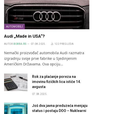
AUTOMOBILI
Audi „Made in USA“?
AUTOR
BORBA.RS
07.08.2025.
122
PREGLEDA
Nemački proizvođač automobila Audi razmatra
izgradnju svoje prve fabrike u Sjedinjenim
Američkim Državama. Ova opciju…
Rok za plaćanje poreza na
imovinu fizičkih lica ističe 14.
avgusta
07.08.2025.
Još dva javna preduzeća menjaju
status i postaju DOO – Nuklearni