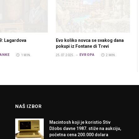
B: Lagardova
Evo koliko novca se svakog dana
pokupi iz Fontane di Trevi
ANKE
EVROPA
1 MIN.
25.07.2025.
2 MIN.
NAŠ IZBOR
Macintosh koji je koristio Stiv
Džobs davne 1987. stiže na aukciju,
početna cena 200.000 dolara