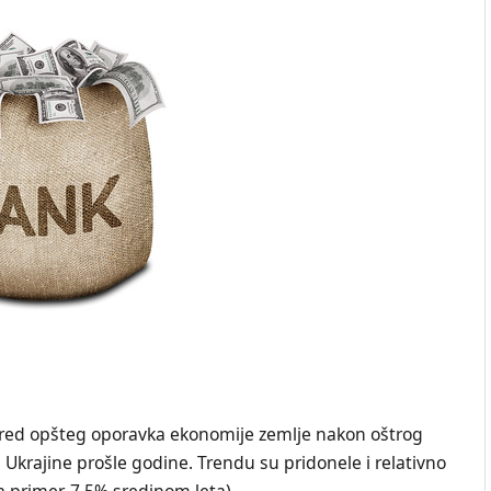
usred opšteg oporavka ekonomije zemlje nakon oštrog
Ukrajine prošle godine. Trendu su pridonele i relativno
 primer, 7,5% sredinom leta).