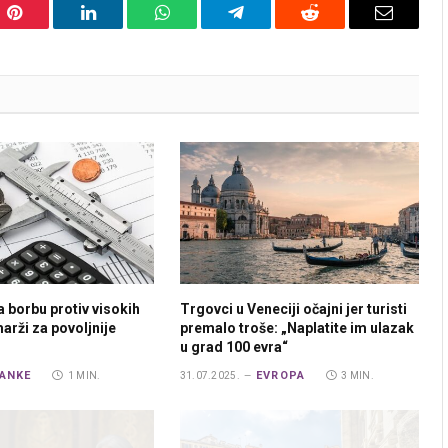
Pinterest
LinkedIn
WhatsApp
Telegram
Reddit
Email
a borbu protiv visokih
Trgovci u Veneciji očajni jer turisti
arži za povoljnije
premalo troše: „Naplatite im ulazak
u grad 100 evra“
ANKE
EVROPA
1 MIN.
31.07.2025.
3 MIN.