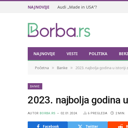
NAJNOVIJE
Audi „Made in USA“?
NAJNOVIJE
VESTI
POLITIKA
BER
Početna
Banke
2023. najbolja godina u istoriji
»
»
BANKE
2023. najbolja godina u
AUTOR
BORBA.RS
02.01.2024.
6
PREGLEDA
2 MIN.
Facebook
Twitter
R