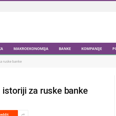
ZA
MAKROEKONOMIJA
BANKE
KOMPANIJE
P
 za ruske banke
 istoriji za ruske banke
eddit