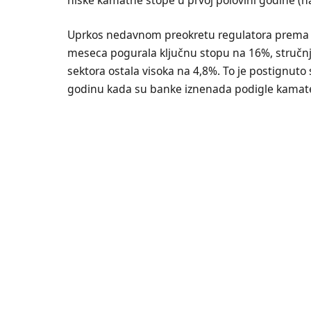
Uprkos nedavnom preokretu regulatora prema st
meseca pogurala ključnu stopu na 16%, stručn
sektora ostala visoka na 4,8%. To je postignut
godinu kada su banke iznenada podigle kamate