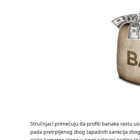
Stručnjaci primećuju da profiti banaka rastu 
pada pretrpljenog zbog zapadnih sankcija zbog 
niske kamatne stope u prvoj polovini godine (na