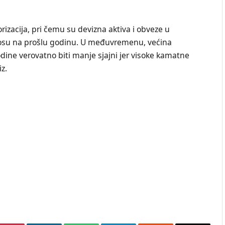
orizacija, pri čemu su devizna aktiva i obveze u
su na prošlu godinu. U međuvremenu, većina
dine verovatno biti manje sjajni jer visoke kamatne
z.