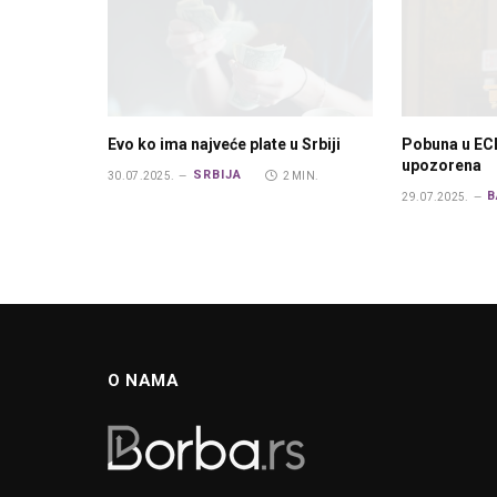
Evo ko ima najveće plate u Srbiji
Pobuna u EC
upozorena
SRBIJA
30.07.2025.
2 MIN.
B
29.07.2025.
O NAMA