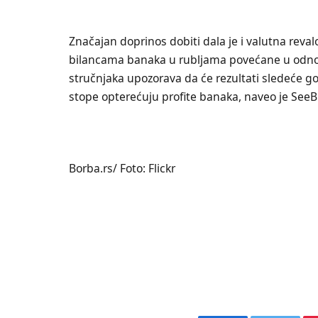
Značajan doprinos dobiti dala je i valutna reval
bilancama banaka u rubljama povećane u odno
stručnjaka upozorava da će rezultati sledeće go
stope opterećuju profite banaka, naveo je SeeBi
Borba.rs/ Foto: Flickr