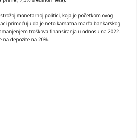
rožoj monetarnoj politici, koja je početkom ovog
jaci primećuju da je neto kamatna marža bankarskog
o smanjenjem troškova finansiranja u odnosu na 2022.
 na depozite na 20%.