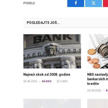
PODELI:
Facebook
Twitter
POGLEDAJTE JOŠ...
Najveći skok od 2008. godine
NBS nastavlj
bankarskih m
BANKE
06.08.2025.
4 MIN.
kredite
B
03.08.2025.