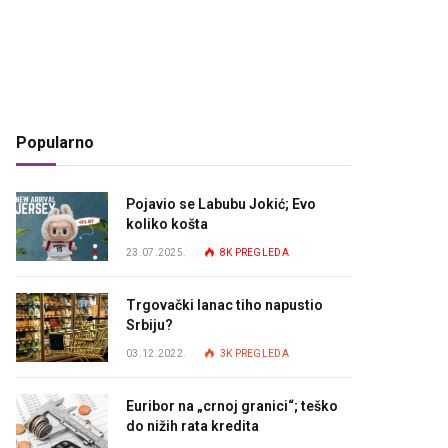
Popularno
Pojavio se Labubu Jokić; Evo
koliko košta
23.07.2025.
8K
PREGLEDA
Trgovački lanac tiho napustio
Srbiju?
03.12.2022.
3K
PREGLEDA
Euribor na „crnoj granici“; teško
do nižih rata kredita