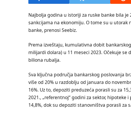
Najbolja godina u istoriji za ruske banke bila j
sankcijama na ekonomiju. O tome su u utorak n
banke, prenosi Seebiz.
Prema izveštaju, kumulativna dobit bankarskog se
milijardi dolara) u 11 meseci 2023. Očekuje se 
biliona rubalja.
Sva ključna područja bankarskog poslovanja brzo
više od 20% u razdoblju od januara do novembra,
16%. Uz to, depoziti preduzeća porasli su za 15,
2021., „referentnoj“ godini za sektor, hipoteke 
14,8%, dok su depoziti stanovništva porasli za 