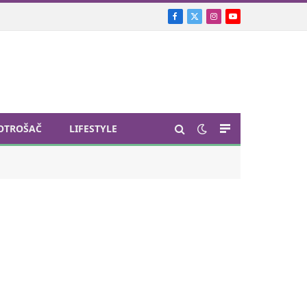
Facebook
X
Instagram
YouTube
(Twitter)
OTROŠAČ
LIFESTYLE