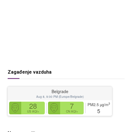
Zagađenje vazduha
Belgrade
Aug 8, 9:00 PM (Europe/Belgrade)
28
7
3
PM2.5
µg/m
5
US AQI+
CN AQI+