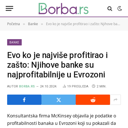
Početna
Banke
Evo ko je najviše profitirao i zašto: Njihove banke su najprofitabilnije u Evrozoni
»
»
BANKE
Evo ko je najviše profitirao i
zašto: Njihove banke su
najprofitabilnije u Evrozoni
AUTOR
BORBA.RS
24.10.2024.
19
PREGLEDA
2 MIN.
Konsultantska firma McKinsey objavila je podatke o
profitabilnosti banaka u Evrozoni koji su pokazali da