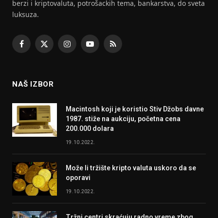
berzi i kriptovaluta, potrošackih tema, bankarstva, do sveta
luksuza.
Facebook
X
Instagram
YouTube
RSS
(Twitter)
NAŠ IZBOR
Macintosh koji je koristio Stiv Džobs davne
1987. stiže na aukciju, početna cena
200.000 dolara
19.10.2022.
Može li tržište kripto valuta uskoro da se
oporavi
19.10.2022.
Tržni centri skraćuju radno vreme zbog