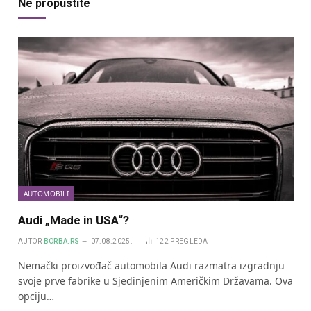
Ne propustite
AUTOMOBILI
Audi „Made in USA“?
AUTOR
BORBA.RS
07.08.2025.
122
PREGLEDA
Nemački proizvođač automobila Audi razmatra izgradnju
svoje prve fabrike u Sjedinjenim Američkim Državama. Ova
opciju…