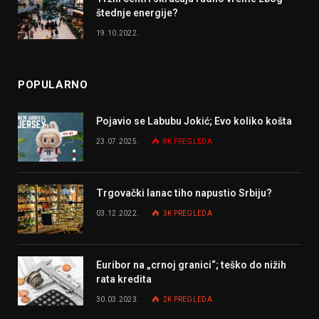
štednje energije?
19.10.2022.
POPULARNO
Pojavio se Labubu Jokić; Evo koliko košta
23.07.2025.
8K
PREGLEDA
Trgovački lanac tiho napustio Srbiju?
03.12.2022.
3K
PREGLEDA
Euribor na „crnoj granici“; teško do nižih
rata kredita
30.03.2023.
2K
PREGLEDA