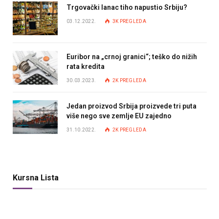
Trgovački lanac tiho napustio Srbiju?
03.12.2022.
3K
PREGLEDA
Euribor na „crnoj granici“; teško do nižih
rata kredita
30.03.2023.
2K
PREGLEDA
Jedan proizvod Srbija proizvede tri puta
više nego sve zemlje EU zajedno
31.10.2022.
2K
PREGLEDA
Kursna Lista