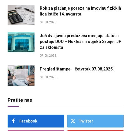
Rok za plaćanje poreza na imovinu fizičkih
lica ističe 14. avgusta
07.08.2025.
Još dva javna preduzeća menjaju status i
postaju DOO – Nuklearni objekti Srbije i JP
za skloništa
07.08.2025.
Pregled štampe – četvrtak 07.08.2025.
07.08.2025.
Pratite nas
Facebook
Twitter