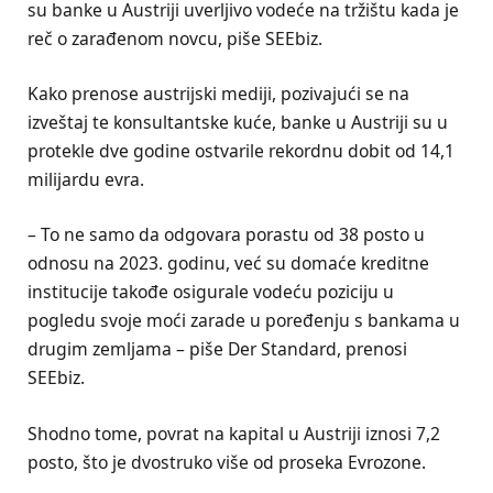
su banke u Austriji uverljivo vodeće na tržištu kada je
reč o zarađenom novcu, piše SEEbiz.
Kako prenose austrijski mediji, pozivajući se na
izveštaj te konsultantske kuće, banke u Austriji su u
protekle dve godine ostvarile rekordnu dobit od 14,1
milijardu evra.
– To ne samo da odgovara porastu od 38 posto u
odnosu na 2023. godinu, već su domaće kreditne
institucije takođe osigurale vodeću poziciju u
pogledu svoje moći zarade u poređenju s bankama u
drugim zemljama – piše Der Standard, prenosi
SEEbiz.
Shodno tome, povrat na kapital u Austriji iznosi 7,2
posto, što je dvostruko više od proseka Evrozone.