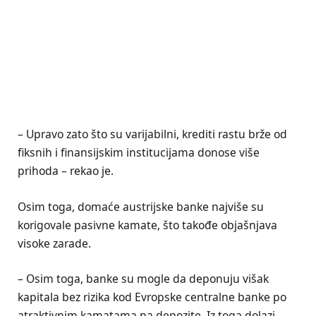
– Upravo zato što su varijabilni, krediti rastu brže od
fiksnih i finansijskim institucijama donose više
prihoda – rekao je.
Osim toga, domaće austrijske banke najviše su
korigovale pasivne kamate, što takođe objašnjava
visoke zarade.
– Osim toga, banke su mogle da deponuju višak
kapitala bez rizika kod Evropske centralne banke po
atraktivnim kamatama na depozite. Iz toga dolazi