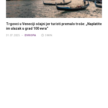
Trgovci u Veneciji očajni jer turisti premalo troše: „Naplatite
im ulazak u grad 100 evra“
EVROPA
31.07.2025.
3 MIN.