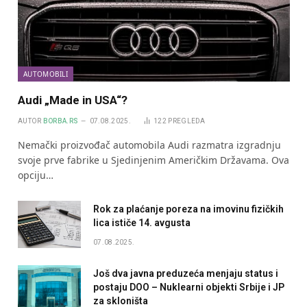
AUTOMOBILI
Audi „Made in USA“?
AUTOR
BORBA.RS
07.08.2025.
122
PREGLEDA
Nemački proizvođač automobila Audi razmatra izgradnju
svoje prve fabrike u Sjedinjenim Američkim Državama. Ova
opciju…
Rok za plaćanje poreza na imovinu fizičkih
lica ističe 14. avgusta
07.08.2025.
Još dva javna preduzeća menjaju status i
postaju DOO – Nuklearni objekti Srbije i JP
za skloništa