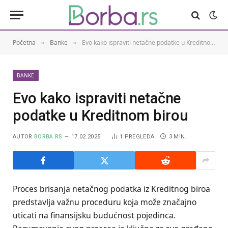
Početna
Banke
Evo kako ispraviti netačne podatke u Kreditnom birou
»
»
BANKE
Evo kako ispraviti netačne
podatke u Kreditnom birou
AUTOR
BORBA.RS
17.02.2025.
1
PREGLEDA
3 MIN.
Proces brisanja netačnog podatka iz Kreditnog biroa
predstavlja važnu proceduru koja može značajno
uticati na finansijsku budućnost pojedinca.