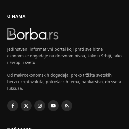
O NAMA
Jedinstveni informativni portal koji prati sve bitne
ekonomske dogadaje na dnevnom nivou, kako u Srbiji, tako
i Evropi i svetu.
Od makroekonomskih dogadaja, preko tržišta svetskih
berzi i kriptovaluta, potrošackih tema, bankarstva, do sveta
luksuza.
Facebook
X
Instagram
YouTube
RSS
(Twitter)