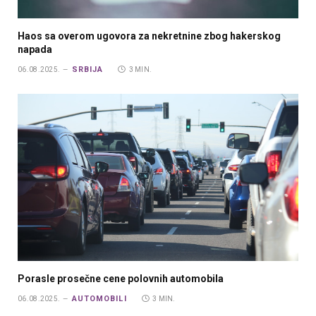
Haos sa overom ugovora za nekretnine zbog hakerskog
napada
SRBIJA
06.08.2025.
3 MIN.
Porasle prosečne cene polovnih automobila
AUTOMOBILI
06.08.2025.
3 MIN.