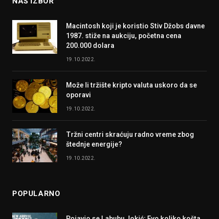
NAŠ IZBOR
Macintosh koji je koristio Stiv Džobs davne
1987. stiže na aukciju, početna cena
200.000 dolara
19.10.2022.
Može li tržište kripto valuta uskoro da se
oporavi
19.10.2022.
Tržni centri skraćuju radno vreme zbog
štednje energije?
19.10.2022.
POPULARNO
Pojavio se Labubu Jokić; Evo koliko košta