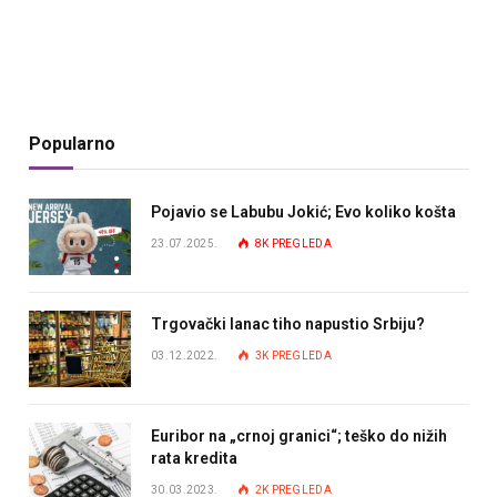
Popularno
Pojavio se Labubu Jokić; Evo koliko košta
23.07.2025.
8K
PREGLEDA
Trgovački lanac tiho napustio Srbiju?
03.12.2022.
3K
PREGLEDA
Euribor na „crnoj granici“; teško do nižih
rata kredita
30.03.2023.
2K
PREGLEDA