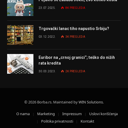
23.07.2025.
8K
PREGLEDA
Trgovački lanac tiho napustio Srbiju?
03.12.2022.
3K
PREGLEDA
Euribor na „crnoj granici“; teško do nižih
rata kredita
30.03.2023.
2K
PREGLEDA
© 2026 Borba.rs. Maintained by
WIN Solutions
.
O nama
Marketing
Impressum
Uslovi korišćenja
Politika privatnosti
Kontakt