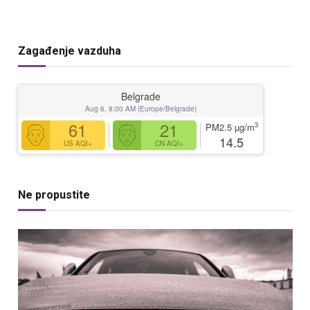
Zagađenje vazduha
Belgrade
Aug 6, 8:00 AM (Europe/Belgrade)
61
21
3
PM2.5
µg/m
14.5
US AQI+
CN AQI+
Ne propustite