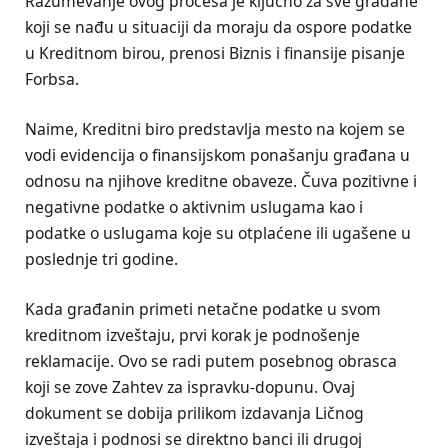
Razumevanje ovog procesa je ključno za sve građane
koji se nađu u situaciji da moraju da ospore podatke
u Kreditnom birou, prenosi Biznis i finansije pisanje
Forbsa.
Naime, Kreditni biro predstavlja mesto na kojem se
vodi evidencija o finansijskom ponašanju građana u
odnosu na njihove kreditne obaveze. Čuva pozitivne i
negativne podatke o aktivnim uslugama kao i
podatke o uslugama koje su otplaćene ili ugašene u
poslednje tri godine.
Kada građanin primeti netačne podatke u svom
kreditnom izveštaju, prvi korak je podnošenje
reklamacije. Ovo se radi putem posebnog obrasca
koji se zove Zahtev za ispravku-dopunu. Ovaj
dokument se dobija prilikom izdavanja Ličnog
izveštaja i podnosi se direktno banci ili drugoj