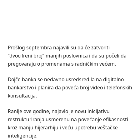
Prošlog septembra najavili su da će zatvoriti
“dvocifreni broj” manjih poslovnica i da su počeli da
pregovaraju o promenama s radničkim većem.
Dojče banka se nedavno usredsredila na digitalno
bankarstvo i planira da poveća broj video i telefonskih
konsultacija.
Ranije ove godine, najavio je novu inicijativu
restrukturiranja usmerenu na povećanje efikasnosti
kroz manju hijerarhiju i veću upotrebu veštačke
inteligencije.