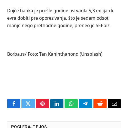
Dojče banka je prošle godine ostvarila 5,3 milijarde
evra dobiti pre oporezivanja, što je sedam odsot
manje nego prethodne godine, preneo je SEEbiz.
Borba.rs/ Foto: Tan Kaninthanond (Unsplash)
Facebook
Twitter
Pinterest
LinkedIn
WhatsApp
Telegram
Reddit
Email
POGLEDAJTE JOŠ...