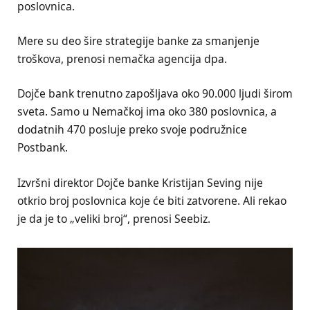
poslovnica.
Mere su deo šire strategije banke za smanjenje
troškova, prenosi nemačka agencija dpa.
Dojče bank trenutno zapošljava oko 90.000 ljudi širom
sveta. Samo u Nemačkoj ima oko 380 poslovnica, a
dodatnih 470 posluje preko svoje podružnice
Postbank.
Izvršni direktor Dojče banke Kristijan Seving nije
otkrio broj poslovnica koje će biti zatvorene. Ali rekao
je da je to „veliki broj“, prenosi Seebiz.