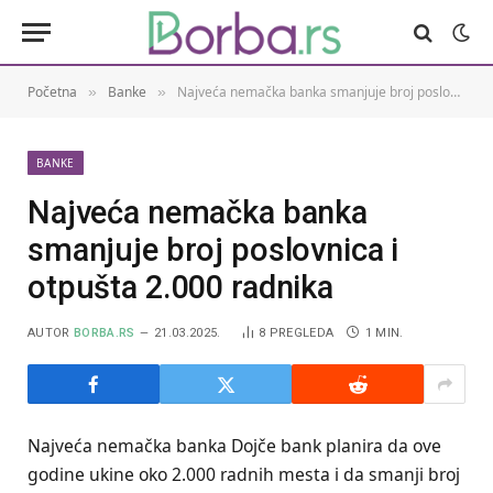
Početna
Banke
Najveća nemačka banka smanjuje broj poslovnica i otpušta 2.000 radnika
»
»
BANKE
Najveća nemačka banka
smanjuje broj poslovnica i
otpušta 2.000 radnika
AUTOR
BORBA.RS
21.03.2025.
8
PREGLEDA
1 MIN.
Najveća nemačka banka Dojče bank planira da ove
godine ukine oko 2.000 radnih mesta i da smanji broj