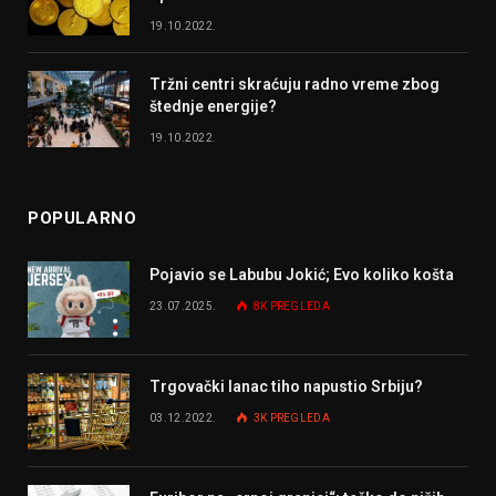
19.10.2022.
Tržni centri skraćuju radno vreme zbog
štednje energije?
19.10.2022.
POPULARNO
Pojavio se Labubu Jokić; Evo koliko košta
23.07.2025.
8K
PREGLEDA
Trgovački lanac tiho napustio Srbiju?
03.12.2022.
3K
PREGLEDA