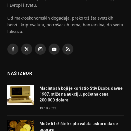
i Evropi i svetu.
Od makroekonomskih dogadaja, preko tržišta svetskih
berzi i kriptovaluta, potrošackih tema, bankarstva, do sveta
luksuza.
Facebook
X
Instagram
YouTube
RSS
(Twitter)
NAŠ IZBOR
Macintosh koji je koristio Stiv Džobs davne
1987. stiže na aukciju, početna cena
200.000 dolara
19.10.2022.
Može li tržište kripto valuta uskoro da se
oporavi