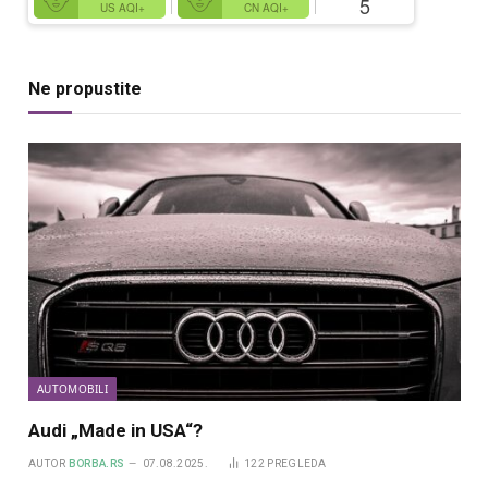
5
US AQI+
CN AQI+
Ne propustite
AUTOMOBILI
Audi „Made in USA“?
AUTOR
BORBA.RS
07.08.2025.
122
PREGLEDA