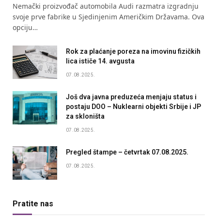
Nemački proizvođač automobila Audi razmatra izgradnju
svoje prve fabrike u Sjedinjenim Američkim Državama. Ova
opciju…
Rok za plaćanje poreza na imovinu fizičkih
lica ističe 14. avgusta
07.08.2025.
Još dva javna preduzeća menjaju status i
postaju DOO – Nuklearni objekti Srbije i JP
za skloništa
07.08.2025.
Pregled štampe – četvrtak 07.08.2025.
07.08.2025.
Pratite nas