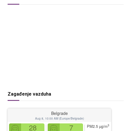
Zagađenje vazduha
Belgrade
Aug 8, 10:00 AM (Europe/Belgrade)
28
7
3
PM2.5
µg/m