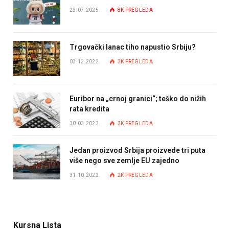
23.07.2025.
8K
PREGLEDA
Trgovački lanac tiho napustio Srbiju?
03.12.2022.
3K
PREGLEDA
Euribor na „crnoj granici“; teško do nižih
rata kredita
30.03.2023.
2K
PREGLEDA
Jedan proizvod Srbija proizvede tri puta
više nego sve zemlje EU zajedno
31.10.2022.
2K
PREGLEDA
Kursna Lista