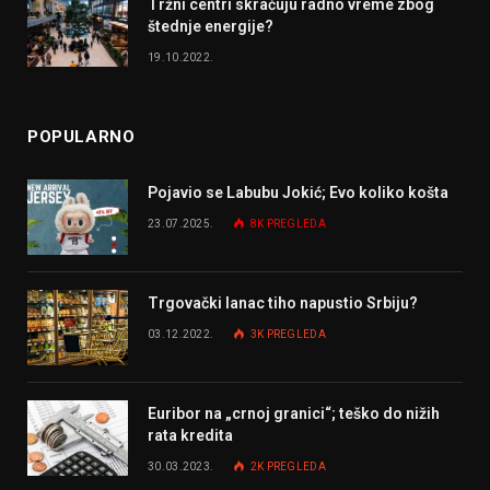
Tržni centri skraćuju radno vreme zbog
štednje energije?
19.10.2022.
POPULARNO
Pojavio se Labubu Jokić; Evo koliko košta
23.07.2025.
8K
PREGLEDA
Trgovački lanac tiho napustio Srbiju?
03.12.2022.
3K
PREGLEDA
Euribor na „crnoj granici“; teško do nižih
rata kredita
30.03.2023.
2K
PREGLEDA