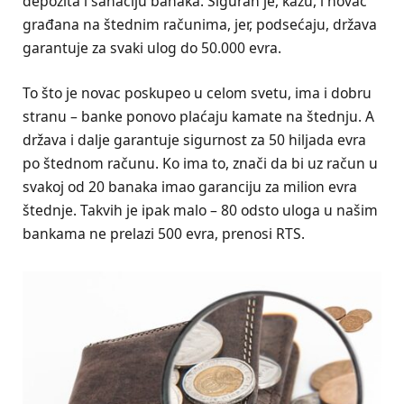
depozita i sanaciju banaka. Siguran je, kažu, i novac
građana na štednim računima, jer, podsećaju, država
garantuje za svaki ulog do 50.000 evra.
To što je novac poskupeo u celom svetu, ima i dobru
stranu – banke ponovo plaćaju kamate na štednju. A
država i dalje garantuje sigurnost za 50 hiljada evra
po štednom računu. Ko ima to, znači da bi uz račun u
svakoj od 20 banaka imao garanciju za milion evra
štednje. Takvih je ipak malo – 80 odsto uloga u našim
bankama ne prelazi 500 evra, prenosi RTS.