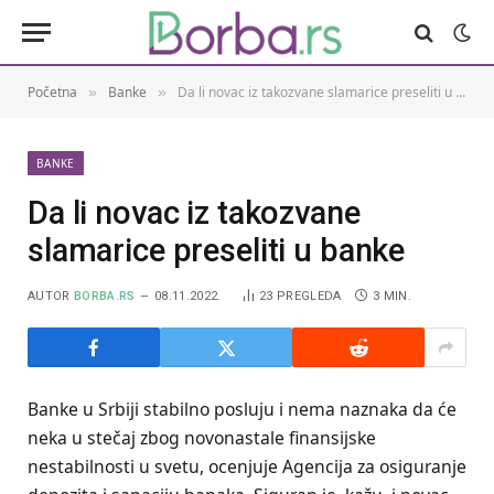
Početna
Banke
Da li novac iz takozvane slamarice preseliti u banke
»
»
BANKE
Da li novac iz takozvane
slamarice preseliti u banke
AUTOR
BORBA.RS
08.11.2022.
23
PREGLEDA
3 MIN.
Banke u Srbiji stabilno posluju i nema naznaka da će
neka u stečaj zbog novonastale finansijske
nestabilnosti u svetu, ocenjuje Agencija za osiguranje