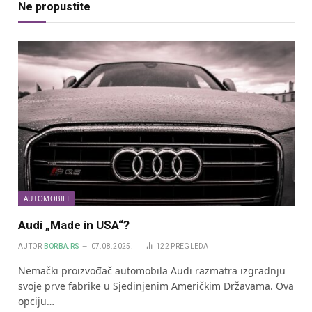
Ne propustite
AUTOMOBILI
Audi „Made in USA“?
AUTOR
BORBA.RS
07.08.2025.
122
PREGLEDA
Nemački proizvođač automobila Audi razmatra izgradnju
svoje prve fabrike u Sjedinjenim Američkim Državama. Ova
opciju…