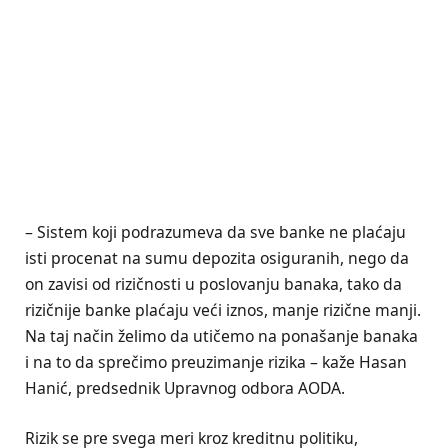
– Sistem koji podrazumeva da sve banke ne plaćaju
isti procenat na sumu depozita osiguranih, nego da
on zavisi od rizičnosti u poslovanju banaka, tako da
rizičnije banke plaćaju veći iznos, manje rizične manji.
Na taj način želimo da utičemo na ponašanje banaka
i na to da sprečimo preuzimanje rizika – kaže Hasan
Hanić, predsednik Upravnog odbora AODA.
Rizik se pre svega meri kroz kreditnu politiku,