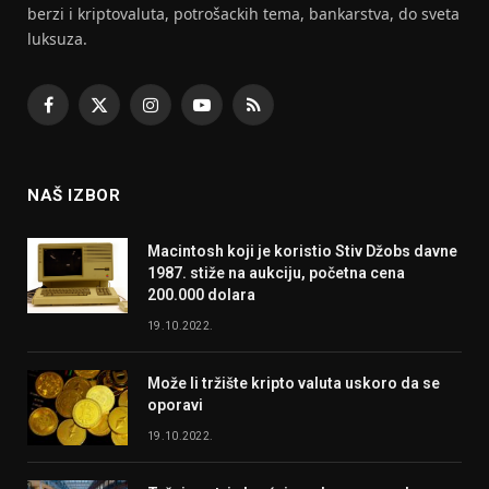
berzi i kriptovaluta, potrošackih tema, bankarstva, do sveta
luksuza.
Facebook
X
Instagram
YouTube
RSS
(Twitter)
NAŠ IZBOR
Macintosh koji je koristio Stiv Džobs davne
1987. stiže na aukciju, početna cena
200.000 dolara
19.10.2022.
Može li tržište kripto valuta uskoro da se
oporavi
19.10.2022.