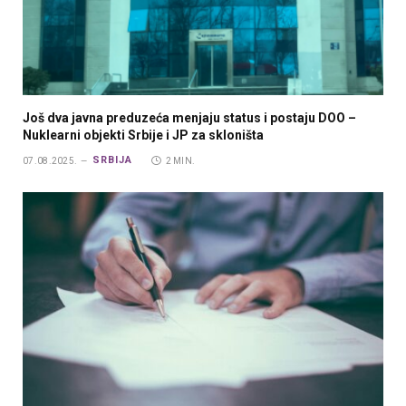
Još dva javna preduzeća menjaju status i postaju DOO –
Nuklearni objekti Srbije i JP za skloništa
SRBIJA
07.08.2025.
2 MIN.