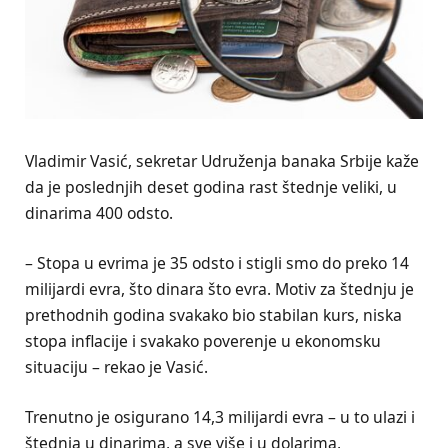
Vladimir Vasić, sekretar Udruženja banaka Srbije kaže
da je poslednjih deset godina rast štednje veliki, u
dinarima 400 odsto.
– Stopa u evrima je 35 odsto i stigli smo do preko 14
milijardi evra, što dinara što evra. Motiv za štednju je
prethodnih godina svakako bio stabilan kurs, niska
stopa inflacije i svakako poverenje u ekonomsku
situaciju – rekao je Vasić.
Trenutno je osigurano 14,3 milijardi evra – u to ulazi i
štednja u dinarima, a sve više i u dolarima,