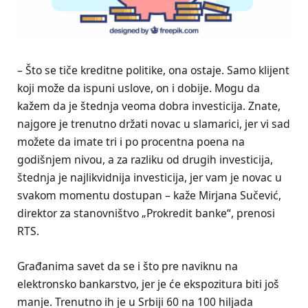
– Što se tiče kreditne politike, ona ostaje. Samo klijent
koji može da ispuni uslove, on i dobije. Mogu da
kažem da je štednja veoma dobra investicija. Znate,
najgore je trenutno držati novac u slamarici, jer vi sad
možete da imate tri i po procentna poena na
godišnjem nivou, a za razliku od drugih investicija,
štednja je najlikvidnija investicija, jer vam je novac u
svakom momentu dostupan – kaže Mirjana Sučević,
direktor za stanovništvo „Prokredit banke“, prenosi
RTS.
Građanima savet da se i što pre naviknu na
elektronsko bankarstvo, jer je će ekspozitura biti još
manje. Trenutno ih je u Srbiji 60 na 100 hiljada