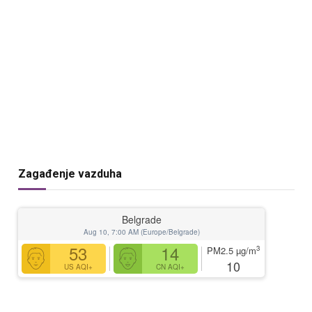
Zagađenje vazduha
Belgrade
Aug 10, 7:00 AM (Europe/Belgrade)
53
14
3
PM2.5
µg/m
10
US AQI+
CN AQI+