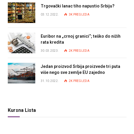
Trgovački lanac tiho napustio Srbiju?
03.12.2022.
3K
PREGLEDA
Euribor na „crnoj granici“; teško do nižih
rata kredita
30.03.2023.
2K
PREGLEDA
Jedan proizvod Srbija proizvede tri puta
više nego sve zemlje EU zajedno
31.10.2022.
2K
PREGLEDA
Kursna Lista