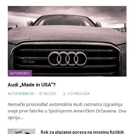
AUTOMOBILI
Audi „Made in USA“?
AUTOR
BORBA.RS
07.08.2025.
122
PREGLEDA
Nemački proizvođač automobila Audi razmatra izgradnju
svoje prve fabrike u Sjedinjenim Američkim Državama. Ova
opciju…
Rok za plaćanje poreza na imovinu fizičkih