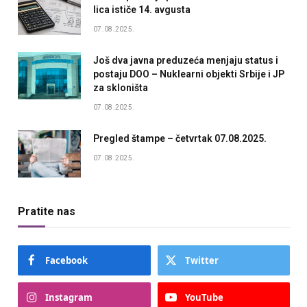
lica ističe 14. avgusta
07.08.2025.
Još dva javna preduzeća menjaju status i
postaju DOO – Nuklearni objekti Srbije i JP
za skloništa
07.08.2025.
Pregled štampe – četvrtak 07.08.2025.
07.08.2025.
Pratite nas
Facebook
Twitter
Instagram
YouTube