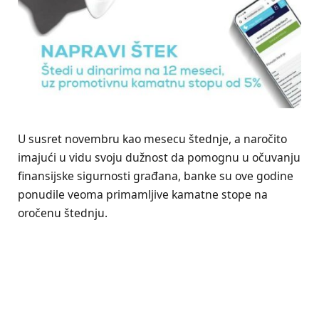
U susret novembru kao mesecu štednje, a naročito
imajući u vidu svoju dužnost da pomognu u očuvanju
finansijske sigurnosti građana, banke su ove godine
ponudile veoma primamljive kamatne stope na
oročenu štednju.