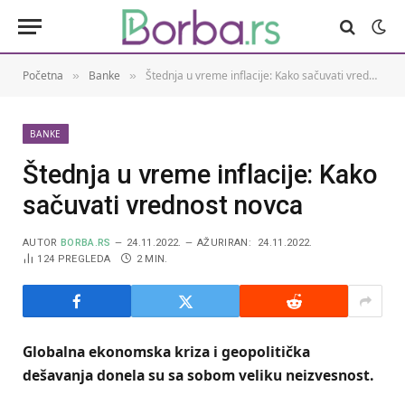
Početna
Banke
Štednja u vreme inflacije: Kako sačuvati vrednost novca
»
»
BANKE
Štednja u vreme inflacije: Kako
sačuvati vrednost novca
AUTOR
BORBA.RS
24.11.2022.
AŽURIRAN:
24.11.2022.
124
PREGLEDA
2 MIN.
Globalna ekonomska kriza i geopolitička
dešavanja donela su sa sobom veliku neizvesnost.