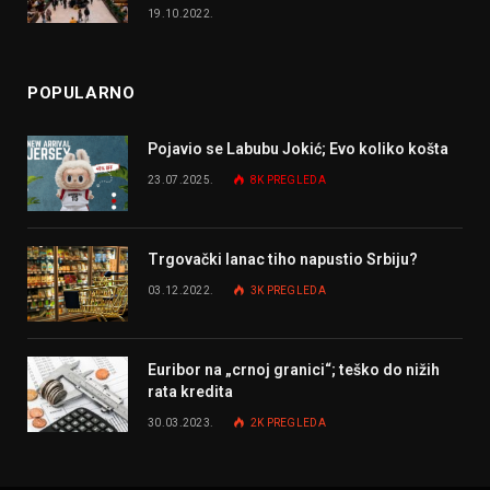
19.10.2022.
POPULARNO
Pojavio se Labubu Jokić; Evo koliko košta
23.07.2025.
8K
PREGLEDA
Trgovački lanac tiho napustio Srbiju?
03.12.2022.
3K
PREGLEDA
Euribor na „crnoj granici“; teško do nižih
rata kredita
30.03.2023.
2K
PREGLEDA