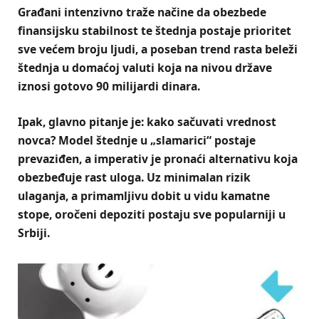
Građani intenzivno traže načine da obezbede
finansijsku stabilnost te štednja postaje prioritet
sve većem broju ljudi, a poseban trend rasta beleži
štednja u domaćoj valuti koja na nivou države
iznosi gotovo 90 milijardi dinara.
Ipak, glavno pitanje je: kako sačuvati vrednost
novca? Model štednje u „slamarici“ postaje
prevaziđen, a imperativ je pronaći alternativu koja
obezbeđuje rast uloga. Uz minimalan rizik
ulaganja, a primamljivu dobit u vidu kamatne
stope, oročeni depoziti postaju sve popularniji u
Srbiji.