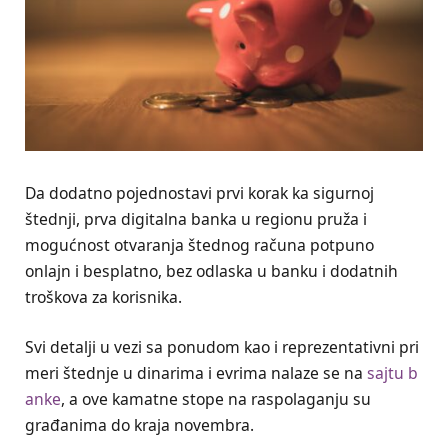
Da dodatno pojednostavi prvi korak ka sigurnoj
štednji, prva digitalna banka u regionu pruža i
mogućnost otvaranja štednog računa potpuno
onlajn i besplatno, bez odlaska u banku i dodatnih
troškova za korisnika.
Svi detalji u vezi sa ponudom kao i reprezentativni pri
meri štednje u dinarima i evrima nalaze se na
sajtu b
anke
, a ove kamatne stope na raspolaganju su
građanima do kraja novembra.