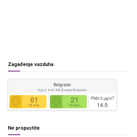
Zagađenje vazduha
Belgrade
Aug 6, 9:00 AM (Europe/Belgrade)
61
21
3
PM2.5
µg/m
14.5
US AQI+
CN AQI+
Ne propustite