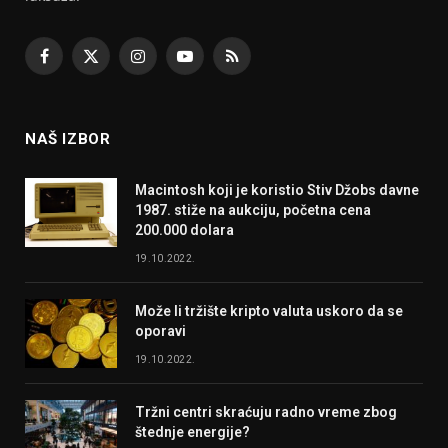
Facebook
X
Instagram
YouTube
RSS
(Twitter)
NAŠ IZBOR
Macintosh koji je koristio Stiv Džobs davne
1987. stiže na aukciju, početna cena
200.000 dolara
19.10.2022.
Može li tržište kripto valuta uskoro da se
oporavi
19.10.2022.
Tržni centri skraćuju radno vreme zbog
štednje energije?