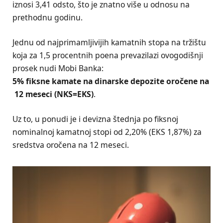
iznosi 3,41 odsto, što je znatno više u odnosu na
prethodnu godinu.
Jednu od najprimamljivijih kamatnih stopa na tržištu
koja za 1,5 procentnih poena prevazilazi ovogodišnji
prosek nudi Mobi Banka:
5% fiksne kamate na dinarske depozite oročene na
12 meseci (NKS=EKS)
.
Uz to, u ponudi je i devizna štednja po fiksnoj
nominalnoj kamatnoj stopi od 2,20% (EKS 1,87%) za
sredstva oročena na 12 meseci.