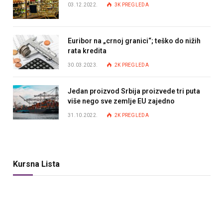
03.12.2022.
3K
PREGLEDA
Euribor na „crnoj granici“; teško do nižih
rata kredita
30.03.2023.
2K
PREGLEDA
Jedan proizvod Srbija proizvede tri puta
više nego sve zemlje EU zajedno
31.10.2022.
2K
PREGLEDA
Kursna Lista