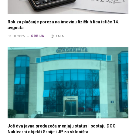
Rok za plaćanje poreza na imovinu fizičkih lica ističe 14.
avgusta
SRBIJA
07.08.2025.
1 MIN.
Još dva javna preduzeća menjaju status i postaju DOO –
Nuklearni objekti Srbije i JP za skloništa