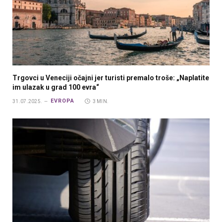
Trgovci u Veneciji očajni jer turisti premalo troše: „Naplatite
im ulazak u grad 100 evra“
EVROPA
31.07.2025.
3 MIN.