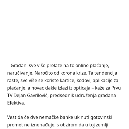
– Građani sve više prelaze na to online plaćanje,
naručivanje. Naročito od korona krize. Ta tendencija
raste, sve više se koriste kartice, kodovi, aplikacije za
plaćanje, a novac dakle izlazi iz opticaja – kaže za Prvu
TV Dejan Gavrilović, predsednik udruženja građana
Efektiva.
Vest da će dve nemačke banke ukinuti gotovinski
promet ne iznenađuje, s obzirom da u toj zemlji