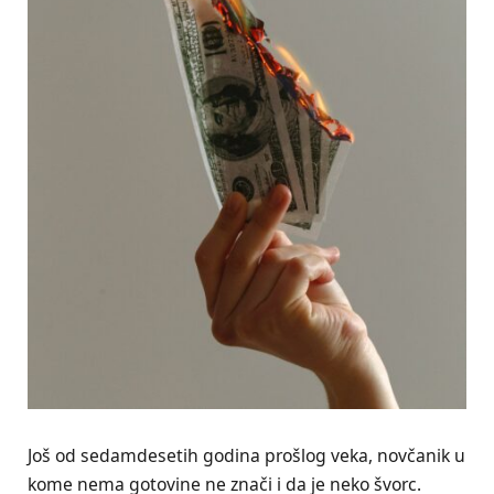
Još od sedamdesetih godina prošlog veka, novčanik u
kome nema gotovine ne znači i da je neko švorc.