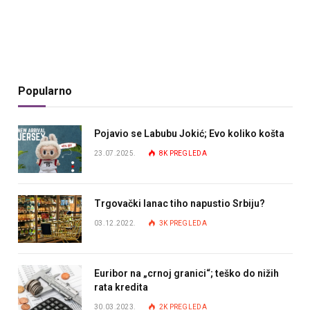
Popularno
Pojavio se Labubu Jokić; Evo koliko košta
23.07.2025.
8K
PREGLEDA
Trgovački lanac tiho napustio Srbiju?
03.12.2022.
3K
PREGLEDA
Euribor na „crnoj granici“; teško do nižih
rata kredita
30.03.2023.
2K
PREGLEDA