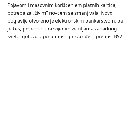
Pojavom i masovnim korišćenjem platnih kartica,
potreba za „živim“ novcem se smanjivala. Novo
poglavlje otvoreno je elektronskim bankarstvom, pa
je keš, posebno u razvijenim zemljama zapadnog
sveta, gotovo u potpunosti prevaziđen, prenosi B92.