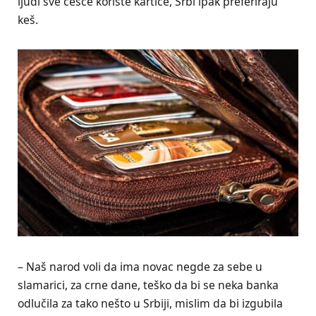
ljudi sve češće koriste kartice, Srbi ipak preferiraju
keš.
– Naš narod voli da ima novac negde za sebe u
slamarici, za crne dane, teško da bi se neka banka
odlučila za tako nešto u Srbiji, mislim da bi izgubila