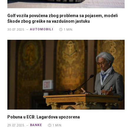
Golf vozila povučena zbog problema sa pojasem, modeli
Škode zbog greške na vazdušnom jastuku
AUTOMOBILI
30.07.2025.
1 MIN.
Pobuna u ECB: Lagardova upozorena
BANKE
29.07.2025.
1 MIN.