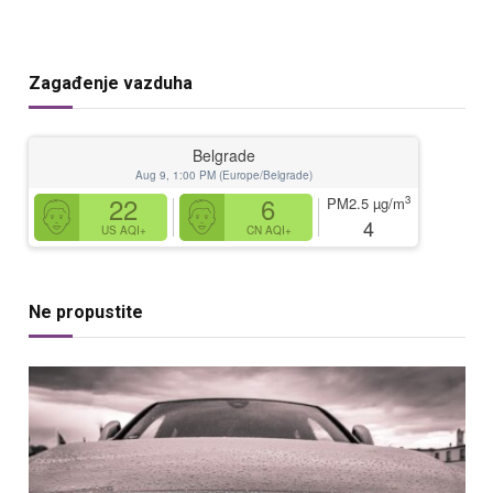
Zagađenje vazduha
Belgrade
Aug 9, 1:00 PM (Europe/Belgrade)
22
6
3
PM2.5
µg/m
4
US AQI+
CN AQI+
Ne propustite