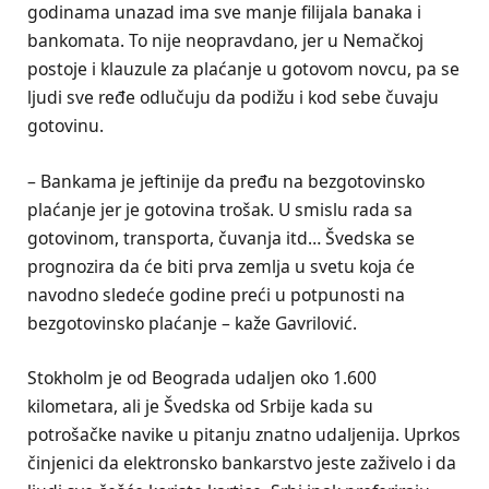
godinama unazad ima sve manje filijala banaka i
bankomata. To nije neopravdano, jer u Nemačkoj
postoje i klauzule za plaćanje u gotovom novcu, pa se
ljudi sve ređe odlučuju da podižu i kod sebe čuvaju
gotovinu.
– Bankama je jeftinije da pređu na bezgotovinsko
plaćanje jer je gotovina trošak. U smislu rada sa
gotovinom, transporta, čuvanja itd… Švedska se
prognozira da će biti prva zemlja u svetu koja će
navodno sledeće godine preći u potpunosti na
bezgotovinsko plaćanje – kaže Gavrilović.
Stokholm je od Beograda udaljen oko 1.600
kilometara, ali je Švedska od Srbije kada su
potrošačke navike u pitanju znatno udaljenija. Uprkos
činjenici da elektronsko bankarstvo jeste zaživelo i da