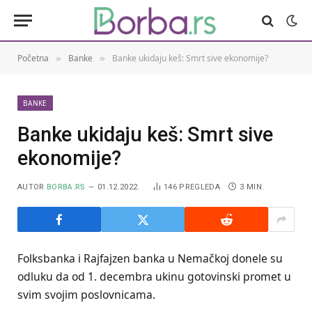
Početna
Banke
Banke ukidaju keš: Smrt sive ekonomije?
»
»
BANKE
Banke ukidaju keš: Smrt sive
ekonomije?
AUTOR
BORBA.RS
01.12.2022.
146
PREGLEDA
3 MIN.
Folksbanka i Rajfajzen banka u Nemačkoj donele su
odluku da od 1. decembra ukinu gotovinski promet u
svim svojim poslovnicama.