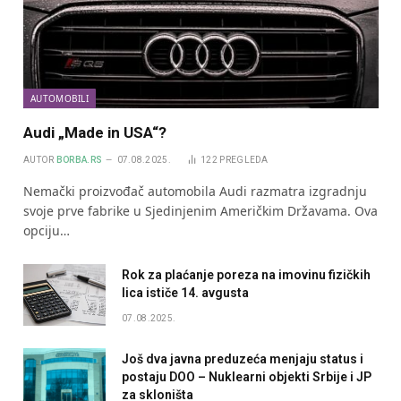
AUTOMOBILI
Audi „Made in USA“?
AUTOR
BORBA.RS
07.08.2025.
122
PREGLEDA
Nemački proizvođač automobila Audi razmatra izgradnju
svoje prve fabrike u Sjedinjenim Američkim Državama. Ova
opciju…
Rok za plaćanje poreza na imovinu fizičkih
lica ističe 14. avgusta
07.08.2025.
Još dva javna preduzeća menjaju status i
postaju DOO – Nuklearni objekti Srbije i JP
za skloništa