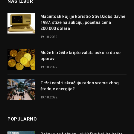
NAŠ IZBOR
Macintosh koji je koristio Stiv Džobs davne
1987. stiže na aukciju, početna cena
200.000 dolara
19.10.2022.
Može li tržište kripto valuta uskoro da se
oporavi
19.10.2022.
Tržni centri skraćuju radno vreme zbog
štednje energije?
19.10.2022.
POPULARNO