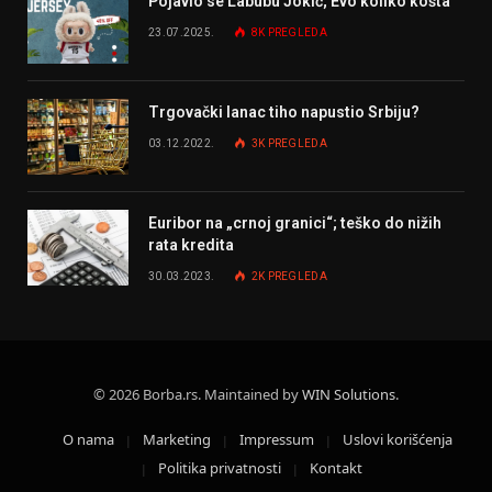
Pojavio se Labubu Jokić; Evo koliko košta
23.07.2025.
8K
PREGLEDA
Trgovački lanac tiho napustio Srbiju?
03.12.2022.
3K
PREGLEDA
Euribor na „crnoj granici“; teško do nižih
rata kredita
30.03.2023.
2K
PREGLEDA
© 2026 Borba.rs. Maintained by
WIN Solutions
.
O nama
Marketing
Impressum
Uslovi korišćenja
Politika privatnosti
Kontakt