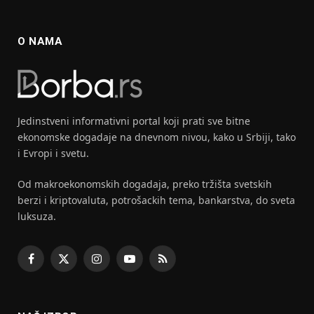
O NAMA
Jedinstveni informativni portal koji prati sve bitne
ekonomske dogadaje na dnevnom nivou, kako u Srbiji, tako
i Evropi i svetu.
Od makroekonomskih dogadaja, preko tržišta svetskih
berzi i kriptovaluta, potrošackih tema, bankarstva, do sveta
luksuza.
Facebook
X
Instagram
YouTube
RSS
(Twitter)