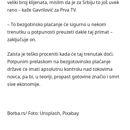
veliki broj klijenata, mislim da je za Srbiju to još uvek
rano – kaže Gavrilović za Prva TV.
– To bezgotinsko plaćanje će sigurno u nekom
trenutku u potpunosti preuzeti dakle taj primat –
zaključuje on.
Zaista je teško proceniti kada će taj trenutak doći.
Potpunim prelaskom na bezgotovinsko plaćanje
države će imati apsolutnu kontrolu nad tokovima
novca, pa bi, u teoriji, propast gotovine značio i smrt
sive ekonomije.
Borba.rs/ Foto: Unsplash, Pixabay