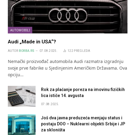
AUTOMOBILI
Audi „Made in USA“?
AUTOR
BORBA.RS
07.08.2025.
122
PREGLEDA
Nemački proizvođač automobila Audi razmatra izgradnju
svoje prve fabrike u Sjedinjenim Američkim Državama. Ova
opciju…
Rok za plaćanje poreza na imovinu fizičkih
lica ističe 14. avgusta
07.08.2025.
Još dva javna preduzeća menjaju status i
postaju DOO – Nuklearni objekti Srbije i JP
za skloništa