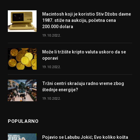
Macintosh koji je koristio Stiv Džobs davne
1987. stiže na aukciju, početna cena
200.000 dolara
19.10.2022.
Može li tržište kripto valuta uskoro da se
oporavi
19.10.2022.
Tržni centri skraćuju radno vreme zbog
štednje energije?
19.10.2022.
POPULARNO
Pojavio se Labubu Jokić; Evo koliko košta