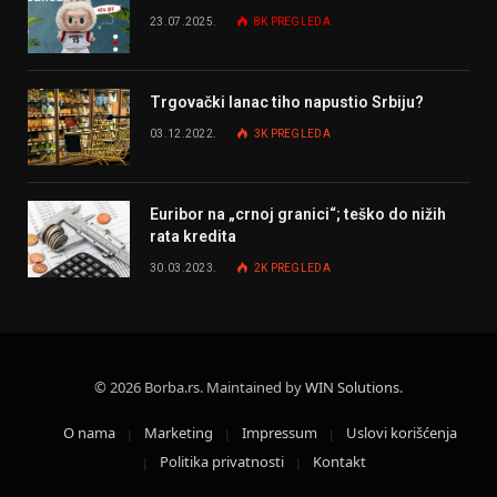
23.07.2025.
8K
PREGLEDA
Trgovački lanac tiho napustio Srbiju?
03.12.2022.
3K
PREGLEDA
Euribor na „crnoj granici“; teško do nižih
rata kredita
30.03.2023.
2K
PREGLEDA
© 2026 Borba.rs. Maintained by
WIN Solutions
.
O nama
Marketing
Impressum
Uslovi korišćenja
Politika privatnosti
Kontakt