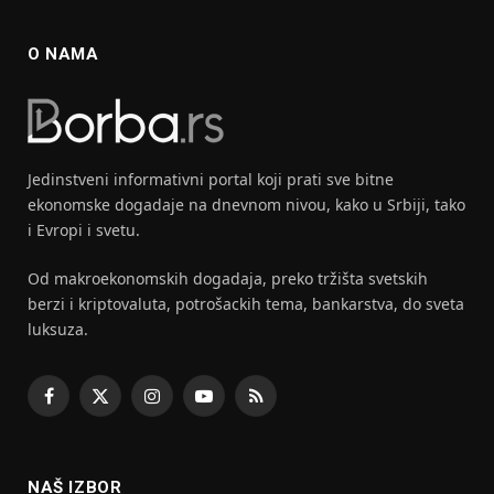
O NAMA
Jedinstveni informativni portal koji prati sve bitne
ekonomske dogadaje na dnevnom nivou, kako u Srbiji, tako
i Evropi i svetu.
Od makroekonomskih dogadaja, preko tržišta svetskih
berzi i kriptovaluta, potrošackih tema, bankarstva, do sveta
luksuza.
Facebook
X
Instagram
YouTube
RSS
(Twitter)
NAŠ IZBOR