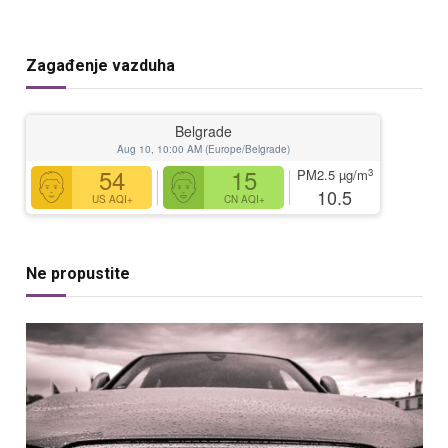
Zagađenje vazduha
Belgrade
Aug 10, 10:00 AM (Europe/Belgrade)
54
15
3
PM2.5
µg/m
10.5
US AQI+
CN AQI+
Ne propustite