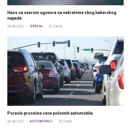
Haos sa overom ugovora za nekretnine zbog hakerskog
napada
SRBIJA
06.08.2025.
3 MIN.
Porasle prosečne cene polovnih automobila
AUTOMOBILI
06.08.2025.
3 MIN.