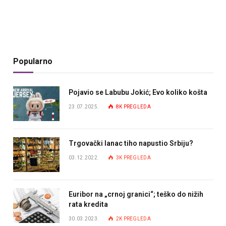
Popularno
Pojavio se Labubu Jokić; Evo koliko košta
23.07.2025.
8K
PREGLEDA
Trgovački lanac tiho napustio Srbiju?
03.12.2022.
3K
PREGLEDA
Euribor na „crnoj granici“; teško do nižih
rata kredita
30.03.2023.
2K
PREGLEDA