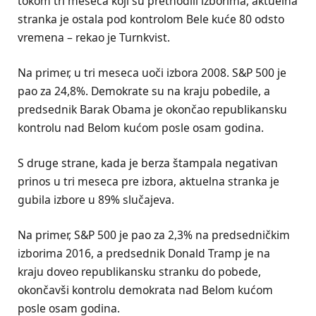
tokom tri meseca koji su prethodili izborima, aktuelna
stranka je ostala pod kontrolom Bele kuće 80 odsto
vremena – rekao je Turnkvist.
Na primer, u tri meseca uoči izbora 2008. S&P 500 je
pao za 24,8%. Demokrate su na kraju pobedile, a
predsednik Barak Obama je okončao republikansku
kontrolu nad Belom kućom posle osam godina.
S druge strane, kada je berza štampala negativan
prinos u tri meseca pre izbora, aktuelna stranka je
gubila izbore u 89% slučajeva.
Na primer, S&P 500 je pao za 2,3% na predsedničkim
izborima 2016, a predsednik Donald Tramp je na
kraju doveo republikansku stranku do pobede,
okončavši kontrolu demokrata nad Belom kućom
posle osam godina.