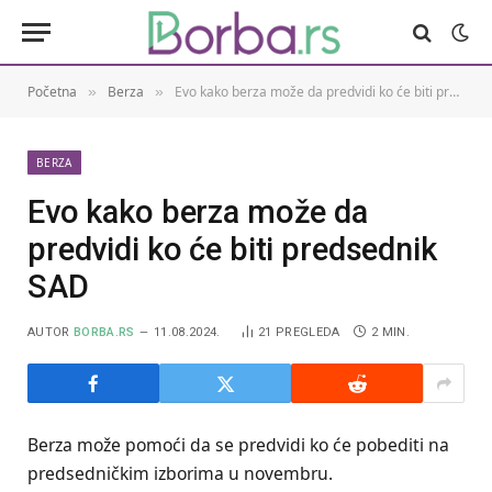
Početna
Berza
Evo kako berza može da predvidi ko će biti predsednik SAD
»
»
BERZA
Evo kako berza može da
predvidi ko će biti predsednik
SAD
AUTOR
BORBA.RS
11.08.2024.
21
PREGLEDA
2 MIN.
Berza može pomoći da se predvidi ko će pobediti na
predsedničkim izborima u novembru.