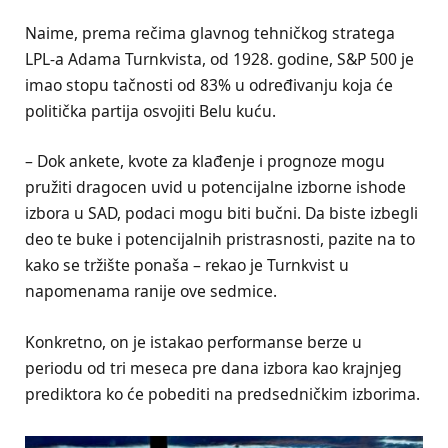
Naime, prema rečima glavnog tehničkog stratega
LPL-a Adama Turnkvista, od 1928. godine, S&P 500 je
imao stopu tačnosti od 83% u određivanju koja će
politička partija osvojiti Belu kuću.
– Dok ankete, kvote za klađenje i prognoze mogu
pružiti dragocen uvid u potencijalne izborne ishode
izbora u SAD, podaci mogu biti bučni. Da biste izbegli
deo te buke i potencijalnih pristrasnosti, pazite na to
kako se tržište ponaša – rekao je Turnkvist u
napomenama ranije ove sedmice.
Konkretno, on je istakao performanse berze u
periodu od tri meseca pre dana izbora kao krajnjeg
prediktora ko će pobediti na predsedničkim izborima.