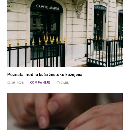
Poznata modna kuća žestoko kažnjena
KOMPANIJE
03.08.2025.
2 MIN.