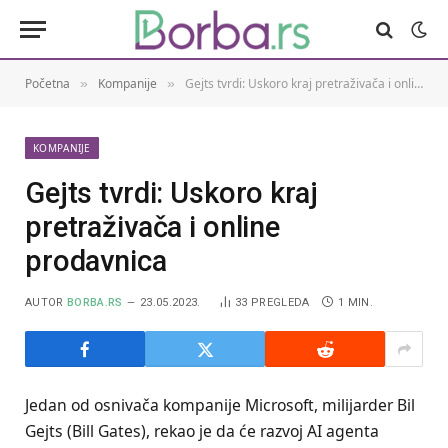
Početna
Kompanije
Gejts tvrdi: Uskoro kraj pretraživača i online prodavnica
»
»
KOMPANIJE
Gejts tvrdi: Uskoro kraj
pretraživača i online
prodavnica
AUTOR
BORBA.RS
23.05.2023.
33
PREGLEDA
1 MIN.
Jedan od osnivača kompanije Microsoft, milijarder Bil
Gejts (Bill Gates), rekao je da će razvoj AI agenta