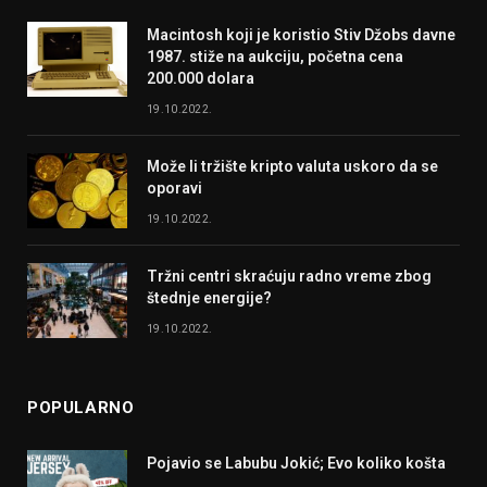
Macintosh koji je koristio Stiv Džobs davne
1987. stiže na aukciju, početna cena
200.000 dolara
19.10.2022.
Može li tržište kripto valuta uskoro da se
oporavi
19.10.2022.
Tržni centri skraćuju radno vreme zbog
štednje energije?
19.10.2022.
POPULARNO
Pojavio se Labubu Jokić; Evo koliko košta