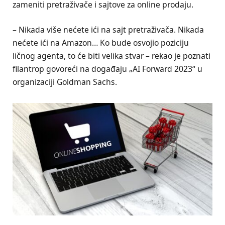
zameniti pretraživače i sajtove za online prodaju.
– Nikada više nećete ići na sajt pretraživača. Nikada
nećete ići na Amazon… Ko bude osvojio poziciju
ličnog agenta, to će biti velika stvar – rekao je poznati
filantrop govoreći na događaju „AI Forward 2023“ u
organizaciji Goldman Sachs.