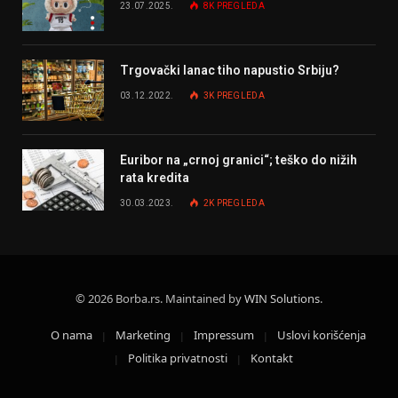
23.07.2025.
8K
PREGLEDA
Trgovački lanac tiho napustio Srbiju?
03.12.2022.
3K
PREGLEDA
Euribor na „crnoj granici“; teško do nižih
rata kredita
30.03.2023.
2K
PREGLEDA
© 2026 Borba.rs. Maintained by
WIN Solutions
.
O nama
Marketing
Impressum
Uslovi korišćenja
Politika privatnosti
Kontakt