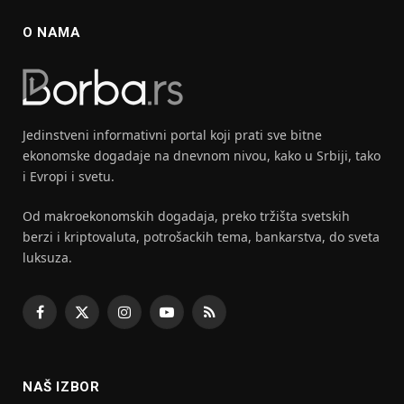
O NAMA
Jedinstveni informativni portal koji prati sve bitne
ekonomske dogadaje na dnevnom nivou, kako u Srbiji, tako
i Evropi i svetu.
Od makroekonomskih dogadaja, preko tržišta svetskih
berzi i kriptovaluta, potrošackih tema, bankarstva, do sveta
luksuza.
Facebook
X
Instagram
YouTube
RSS
(Twitter)
NAŠ IZBOR