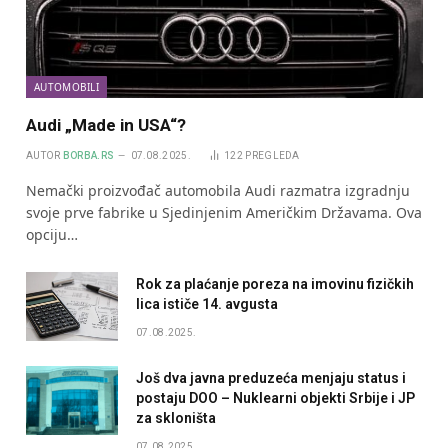
AUTOMOBILI
Audi „Made in USA“?
AUTOR
BORBA.RS
07.08.2025.
122
PREGLEDA
Nemački proizvođač automobila Audi razmatra izgradnju
svoje prve fabrike u Sjedinjenim Američkim Državama. Ova
opciju…
Rok za plaćanje poreza na imovinu fizičkih
lica ističe 14. avgusta
07.08.2025.
Još dva javna preduzeća menjaju status i
postaju DOO – Nuklearni objekti Srbije i JP
za skloništa
07.08.2025.