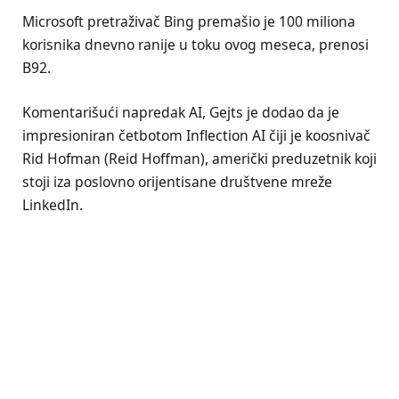
Microsoft pretraživač Bing premašio je 100 miliona
korisnika dnevno ranije u toku ovog meseca, prenosi
B92.
Komentarišući napredak AI, Gejts je dodao da je
impresioniran četbotom Inflection AI čiji je koosnivač
Rid Hofman (Reid Hoffman), američki preduzetnik koji
stoji iza poslovno orijentisane društvene mreže
LinkedIn.