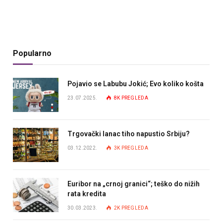
Popularno
Pojavio se Labubu Jokić; Evo koliko košta
23.07.2025.
8K
PREGLEDA
Trgovački lanac tiho napustio Srbiju?
03.12.2022.
3K
PREGLEDA
Euribor na „crnoj granici“; teško do nižih
rata kredita
30.03.2023.
2K
PREGLEDA