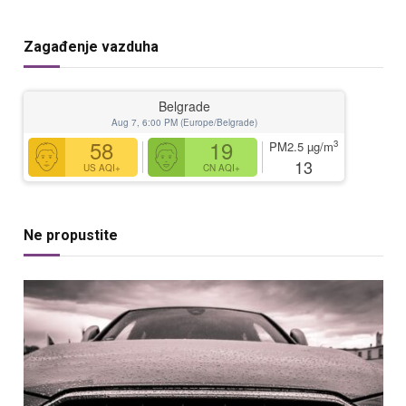
Zagađenje vazduha
Belgrade
Aug 7, 6:00 PM (Europe/Belgrade)
58
19
3
PM2.5
µg/m
13
US AQI+
CN AQI+
Ne propustite