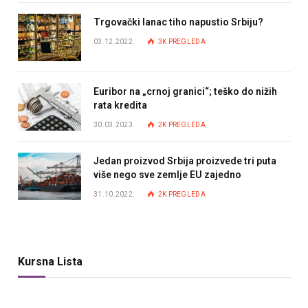
Trgovački lanac tiho napustio Srbiju?
03.12.2022.
3K
PREGLEDA
Euribor na „crnoj granici“; teško do nižih
rata kredita
30.03.2023.
2K
PREGLEDA
Jedan proizvod Srbija proizvede tri puta
više nego sve zemlje EU zajedno
31.10.2022.
2K
PREGLEDA
Kursna Lista