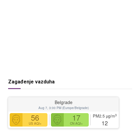
Zagađenje vazduha
Belgrade
Aug 7, 3:00 PM (Europe/Belgrade)
56
17
3
PM2.5
µg/m
12
US AQI+
CN AQI+