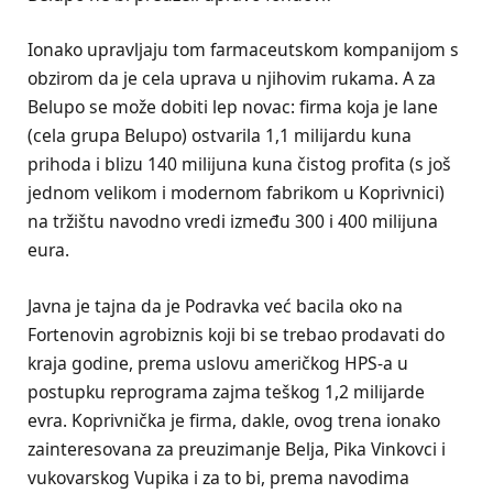
Ionako upravljaju tom farmaceutskom kompanijom s
obzirom da je cela uprava u njihovim rukama. A za
Belupo se može dobiti lep novac: firma koja je lane
(cela grupa Belupo) ostvarila 1,1 milijardu kuna
prihoda i blizu 140 milijuna kuna čistog profita (s još
jednom velikom i modernom fabrikom u Koprivnici)
na tržištu navodno vredi između 300 i 400 milijuna
eura.
Javna je tajna da je Podravka već bacila oko na
Fortenovin agrobiznis koji bi se trebao prodavati do
kraja godine, prema uslovu američkog HPS-a u
postupku reprograma zajma teškog 1,2 milijarde
evra. Koprivnička je firma, dakle, ovog trena ionako
zainteresovana za preuzimanje Belja, Pika Vinkovci i
vukovarskog Vupika i za to bi, prema navodima