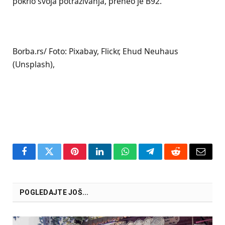
pokrio svoja potraživanja, preneo je B92.
Borba.rs/ Foto: Pixabay, Flickr, Ehud Neuhaus
(Unsplash),
Facebook
Twitter
Pinterest
LinkedIn
WhatsApp
Telegram
Reddit
Email
POGLEDAJTE JOŠ...