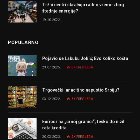
Tržni centri skraćuju radno vreme zbog
štednje energije?
19.10.2022.
POPULARNO
Pojavio se Labubu Jokić; Evo koliko košta
23.07.2025.
8K
PREGLEDA
Trgovački lanac tiho napustio Srbiju?
03.12.2022.
3K
PREGLEDA
Euribor na „crnoj granici“; teško do nižih
rata kredita
30.03.2023.
2K
PREGLEDA