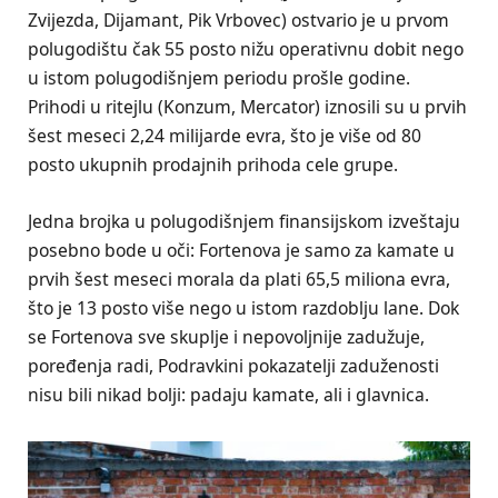
Zvijezda, Dijamant, Pik Vrbovec) ostvario je u prvom
polugodištu čak 55 posto nižu operativnu dobit nego
u istom polugodišnjem periodu prošle godine.
Prihodi u ritejlu (Konzum, Mercator) iznosili su u prvih
šest meseci 2,24 milijarde evra, što je više od 80
posto ukupnih prodajnih prihoda cele grupe.
Jedna brojka u polugodišnjem finansijskom izveštaju
posebno bode u oči: Fortenova je samo za kamate u
prvih šest meseci morala da plati 65,5 miliona evra,
što je 13 posto više nego u istom razdoblju lane. Dok
se Fortenova sve skuplje i nepovoljnije zadužuje,
poređenja radi, Podravkini pokazatelji zaduženosti
nisu bili nikad bolji: padaju kamate, ali i glavnica.