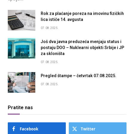
Rok za plaćanje poreza na imovinu fizičkih
lica ističe 14. avgusta
07.08.2025.
Još dva javna preduzeća menjaju status i
postaju DOO – Nuklearni objekti Srbije i JP
za skloništa
07.08.2025.
Pregled štampe – četvrtak 07.08.2025.
07.08.2025.
Pratite nas
Facebook
Twitter