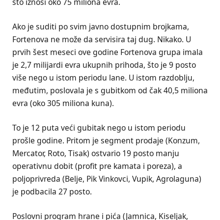
što iznosi oko 75 miliona evra.
Ako je suditi po svim javno dostupnim brojkama,
Fortenova ne može da servisira taj dug. Nikako. U
prvih šest meseci ove godine Fortenova grupa imala
je 2,7 milijardi evra ukupnih prihoda, što je 9 posto
više nego u istom periodu lane. U istom razdoblju,
međutim, poslovala je s gubitkom od čak 40,5 miliona
evra (oko 305 miliona kuna).
To je 12 puta veći gubitak nego u istom periodu
prošle godine. Pritom je segment prodaje (Konzum,
Mercator, Roto, Tisak) ostvario 19 posto manju
operativnu dobit (profit pre kamata i poreza), a
poljoprivreda (Belje, Pik Vinkovci, Vupik, Agrolaguna)
je podbacila 27 posto.
Poslovni program hrane i pića (Jamnica, Kiseljak,