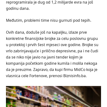
reprogramirala je dug od 1,2 milijarde evra na još
godinu dana.
Međutim, problemi time nisu gurnuti pod tepih.
Ovih dana, doduše još na kapaljku, izlaze prve
konkretne finansijske brojke za celu poslovnu grupu
u protekloj i prvih šest mjeseci ove godine. Brojke su
vrlo zabrinjavajuće i prilično depresivne, pa i ne čudi
da se niko nije javio na javni tender kojim je
kompanija početkom godine kumila i molila nekoga
da je preuzme. Zapravo, da kupi firmu MidCo koja je
vlasnica cele Fortenove, prenosi Biznisinfo.ba.