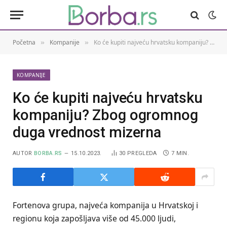
Početna
Kompanije
Ko će kupiti najveću hrvatsku kompaniju? Zbog ogromnog duga vrednost mizerna
»
»
KOMPANIJE
Ko će kupiti najveću hrvatsku
kompaniju? Zbog ogromnog
duga vrednost mizerna
AUTOR
BORBA.RS
15.10.2023.
30
PREGLEDA
7 MIN.
Fortenova grupa, najveća kompanija u Hrvatskoj i
regionu koja zapošljava više od 45.000 ljudi,