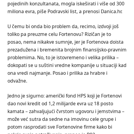
pojedinih konzultanata, mogla iskeširati i više od 300
miliona evra, piše Podravski list, a prenosi Danica.hr.
U čemu bi onda bio problem da, recimo, izdvoji još
toliko pa preuzme celu Fortenovu? Rizičan je to
posao, nema nikakve sumnje, jer je Fortenova doista
prezadužena i bremenita brojnim finansijsko-pravnim
problemima. No, to je istovremeno i velika prilika –
dokopati se u suštini vredne kompanije u situaciji kad
ona vredi najmanje. Posao i prilika za hrabre i
odvažne.
Jedno je sigurno: američki fond HPS koji je Fortenovi
dao novi kredit od 1,2 milijarde evra uz 18 posto
kamata – zahvaljujući čvrstom ugovoru i jemstvima –
može već sutra da sedne na imovinu cele grupe i
potom rasprodati sve Fortenovine firme kako bi