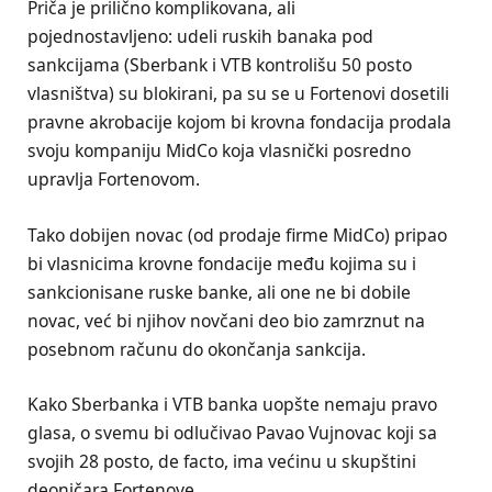
Priča je prilično komplikovana, ali
pojednostavljeno: udeli ruskih banaka pod
sankcijama (Sberbank i VTB kontrolišu 50 posto
vlasništva) su blokirani, pa su se u Fortenovi dosetili
pravne akrobacije kojom bi krovna fondacija prodala
svoju kompaniju MidCo koja vlasnički posredno
upravlja Fortenovom.
Tako dobijen novac (od prodaje firme MidCo) pripao
bi vlasnicima krovne fondacije među kojima su i
sankcionisane ruske banke, ali one ne bi dobile
novac, već bi njihov novčani deo bio zamrznut na
posebnom računu do okončanja sankcija.
Kako Sberbanka i VTB banka uopšte nemaju pravo
glasa, o svemu bi odlučivao Pavao Vujnovac koji sa
svojih 28 posto, de facto, ima većinu u skupštini
deoničara Fortenove.