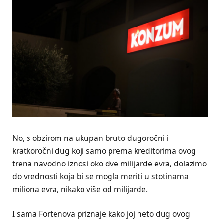
No, s obzirom na ukupan bruto dugoročni i
kratkoročni dug koji samo prema kreditorima ovog
trena navodno iznosi oko dve milijarde evra, dolazimo
do vrednosti koja bi se mogla meriti u stotinama
miliona evra, nikako više od milijarde.
I sama Fortenova priznaje kako joj neto dug ovog