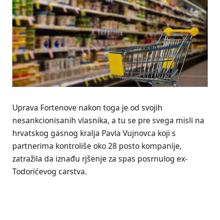
Uprava Fortenove nakon toga je od svojih
nesankcionisanih vlasnika, a tu se pre svega misli na
hrvatskog gasnog kralja Pavla Vujnovca koji s
partnerima kontroliše oko 28 posto kompanije,
zatražila da iznađu rjšenje za spas posrnulog ex-
Todorićevog carstva.