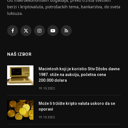
Od makroekonomskih dogadaja, preko tržišta svetskih
berzi i kriptovaluta, potrošackih tema, bankarstva, do sveta
luksuza.
Facebook
X
Instagram
YouTube
RSS
(Twitter)
NAŠ IZBOR
Macintosh koji je koristio Stiv Džobs davne
1987. stiže na aukciju, početna cena
200.000 dolara
19.10.2022.
Može li tržište kripto valuta uskoro da se
oporavi
19.10.2022.