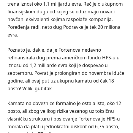
trena iznosi oko 1,1 milijardu evra. Reč je o ukupnom
finansijskom dugu od kojeg se oduzimaju novac i
novčani ekvivalenti kojima raspolaže kompanija.
Poređenja radi, neto dug Podravke je tek 20 miliona
evra.
Poznato je, dakle, da je Fortenova nedavno
refinansirala dug prema američkom fondu HPS-u u
iznosu od 1,2 milijarde evra koji je dospevao u
septembru. Povrat je prolongiran do novembra iduće
godine, ali ovaj put uz ukupnu kamatu od čak 18
posto! Veliki gubitak
Kamata na obveznice formalno je ostala ista, oko 12
posto, ali zbog velikog rizika vezanog uz toksičnu
vlasničku strukturu i poslovanje Fortenova je HPS-u
morala da plati i jednokratni diskont od 6,75 posto,