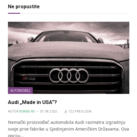
Ne propustite
AUTOMOBILI
Audi „Made in USA“?
AUTOR
BORBA.RS
07.08.2025.
122
PREGLEDA
Nemački proizvođač automobila Audi razmatra izgradnju
svoje prve fabrike u Sjedinjenim Američkim Državama. Ova
opciju…