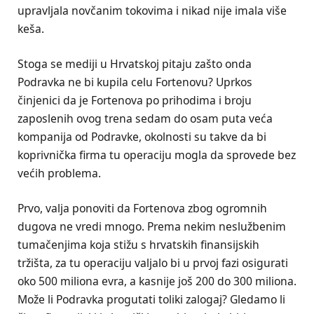
upravljala novčanim tokovima i nikad nije imala više
keša.
Stoga se mediji u Hrvatskoj pitaju zašto onda
Podravka ne bi kupila celu Fortenovu? Uprkos
činjenici da je Fortenova po prihodima i broju
zaposlenih ovog trena sedam do osam puta veća
kompanija od Podravke, okolnosti su takve da bi
koprivnička firma tu operaciju mogla da sprovede bez
većih problema.
Prvo, valja ponoviti da Fortenova zbog ogromnih
dugova ne vredi mnogo. Prema nekim neslužbenim
tumačenjima koja stižu s hrvatskih finansijskih
tržišta, za tu operaciju valjalo bi u prvoj fazi osigurati
oko 500 miliona evra, a kasnije još 200 do 300 miliona.
Može li Podravka progutati toliki zalogaj? Gledamo li