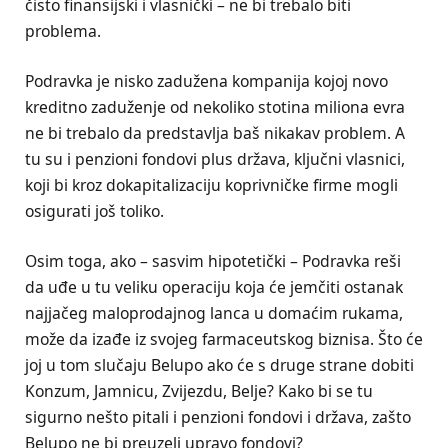
čisto finansijski i vlasnički – ne bi trebalo biti
problema.
Podravka je nisko zadužena kompanija kojoj novo
kreditno zaduženje od nekoliko stotina miliona evra
ne bi trebalo da predstavlja baš nikakav problem. A
tu su i penzioni fondovi plus država, ključni vlasnici,
koji bi kroz dokapitalizaciju koprivničke firme mogli
osigurati još toliko.
Osim toga, ako – sasvim hipotetički – Podravka reši
da uđe u tu veliku operaciju koja će jemčiti ostanak
najjačeg maloprodajnog lanca u domaćim rukama,
može da izađe iz svojeg farmaceutskog biznisa. Što će
joj u tom slučaju Belupo ako će s druge strane dobiti
Konzum, Jamnicu, Zvijezdu, Belje? Kako bi se tu
sigurno nešto pitali i penzioni fondovi i država, zašto
Belupo ne bi preuzeli upravo fondovi?