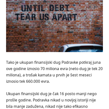
Tako je ukupan finansijski dug Podravke potkraj juna
ove godine iznosio 70 miliona evra (neto dug je tek 20
miliona), a trošak kamata u prvih je šest meseci
iznosio tek 660.000 evra.
Ukupan finansijski dug je čak 16 posto manji nego
prošle godine. Podravka nikad u novijoj istoriji nije
bila manje zadužena, nikad nije tako efikasno