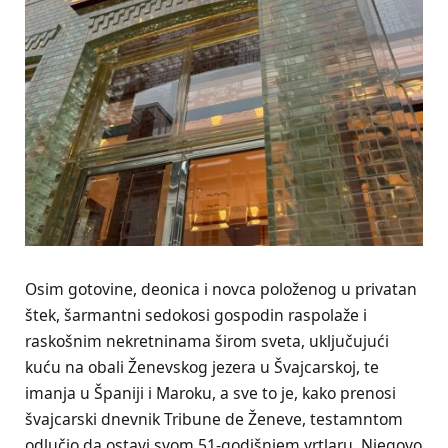
Osim gotovine, deonica i novca položenog u privatan
štek, šarmantni sedokosi gospodin raspolaže i
raskošnim nekretninama širom sveta, uključujući
kuću na obali Ženevskog jezera u Švajcarskoj, te
imanja u Španiji i Maroku, a sve to je, kako prenosi
švajcarski dnevnik Tribune de Ženeve, testamntom
odlučio da ostavi svom 51-godišnjem vrtlaru. Njegovo