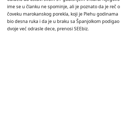
ime se u članku ne spominje, ali je poznato da je reč o
čoveku marokanskog porekla, koji je Piehu godinama
bio desna ruka i da je u braku sa Španjolkom podigao
dvoje već odrasle dece, prenosi SEEbiz.