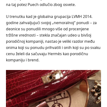
na taj potez Puech odlučio zbog osvete.
U trenutku kad je globalna grupacija LVMH 2014.
godine zahvaljujući svojoj „nemoralnoj“ ponudi – za
deonice su ponudili mnogo više od procenjene
tržišne vrednosti – stekla značajan udeo u bivšoj
porodičnoj kompaniji, nastao je veliki razdor među
onima koji su ponudu prihvatili i onih koji su po svaku
cenu želeli da sačuvaju Hermès kao porodičnu
kompaniju i brend.