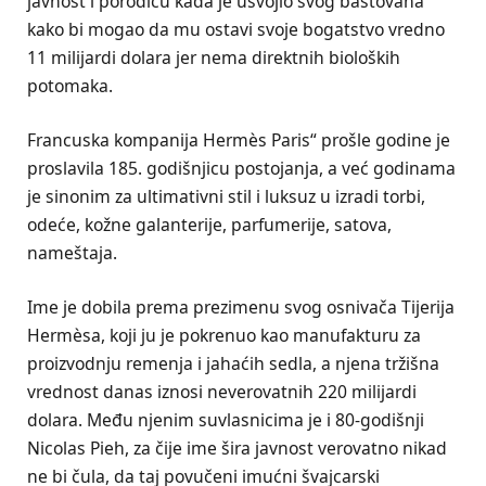
javnost i porodicu kada je usvojio svog baštovana
kako bi mogao da mu ostavi svoje bogatstvo vredno
11 milijardi dolara jer nema direktnih bioloških
potomaka.
Francuska kompanija Hermès Paris“ prošle godine je
proslavila 185. godišnjicu postojanja, a već godinama
je sinonim za ultimativni stil i luksuz u izradi torbi,
odeće, kožne galanterije, parfumerije, satova,
nameštaja.
Ime je dobila prema prezimenu svog osnivača Tijerija
Hermèsa, koji ju je pokrenuo kao manufakturu za
proizvodnju remenja i jahaćih sedla, a njena tržišna
vrednost danas iznosi neverovatnih 220 milijardi
dolara. Među njenim suvlasnicima je i 80-godišnji
Nicolas Pieh, za čije ime šira javnost verovatno nikad
ne bi čula, da taj povučeni imućni švajcarski