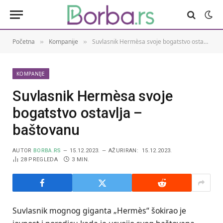
Početna
Kompanije
Suvlasnik Hermèsa svoje bogatstvo ostavlja – baštovanu
»
»
KOMPANIJE
Suvlasnik Hermèsa svoje
bogatstvo ostavlja –
baštovanu
AUTOR
BORBA.RS
15.12.2023.
AŽURIRAN:
15.12.2023.
28
PREGLEDA
3 MIN.
Suvlasnik mognog giganta „Hermès“ šokirao je