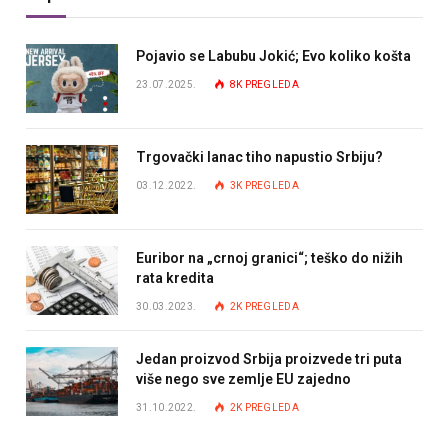
Pojavio se Labubu Jokić; Evo koliko košta
23.07.2025.
8K
PREGLEDA
Trgovački lanac tiho napustio Srbiju?
03.12.2022.
3K
PREGLEDA
Euribor na „crnoj granici“; teško do nižih
rata kredita
30.03.2023.
2K
PREGLEDA
Jedan proizvod Srbija proizvede tri puta
više nego sve zemlje EU zajedno
31.10.2022.
2K
PREGLEDA