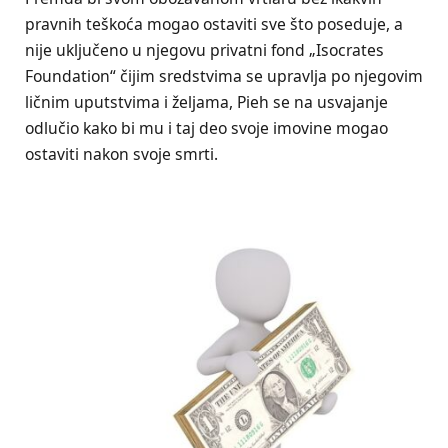
pravnih teškoća mogao ostaviti sve što poseduje, a
nije uključeno u njegovu privatni fond „Isocrates
Foundation“ čijim sredstvima se upravlja po njegovim
ličnim uputstvima i željama, Pieh se na usvajanje
odlučio kako bi mu i taj deo svoje imovine mogao
ostaviti nakon svoje smrti.