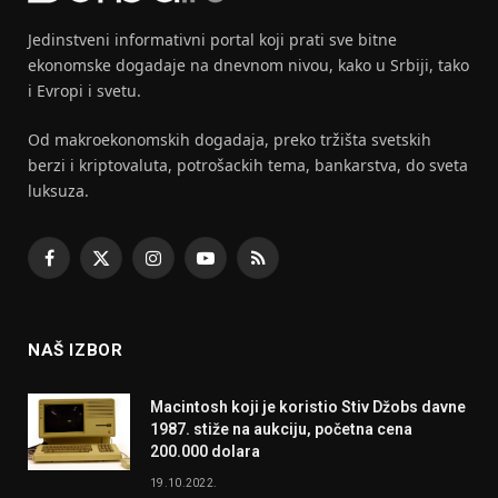
Jedinstveni informativni portal koji prati sve bitne
ekonomske dogadaje na dnevnom nivou, kako u Srbiji, tako
i Evropi i svetu.
Od makroekonomskih dogadaja, preko tržišta svetskih
berzi i kriptovaluta, potrošackih tema, bankarstva, do sveta
luksuza.
Facebook
X
Instagram
YouTube
RSS
(Twitter)
NAŠ IZBOR
Macintosh koji je koristio Stiv Džobs davne
1987. stiže na aukciju, početna cena
200.000 dolara
19.10.2022.