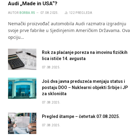
Audi „Made in USA“?
AUTOR
BORBA.RS
07.08.2025.
122
PREGLEDA
Nemački proizvođač automobila Audi razmatra izgradnju
svoje prve fabrike u Sjedinjenim Američkim Državama. Ova
opciju…
Rok za plaćanje poreza na imovinu fizičkih
lica ističe 14. avgusta
07.08.2025.
Još dva javna preduzeća menjaju status i
postaju DOO – Nuklearni objekti Srbije i JP
za skloništa
07.08.2025.
Pregled štampe – četvrtak 07.08.2025.
07.08.2025.