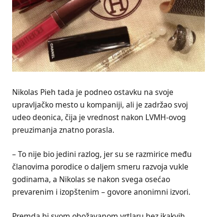
Nikolas Pieh tada je podneo ostavku na svoje
upravljačko mesto u kompaniji, ali je zadržao svoj
udeo deonica, čija je vrednost nakon LVMH-ovog
preuzimanja znatno porasla.
– To nije bio jedini razlog, jer su se razmirice među
članovima porodice o daljem smeru razvoja vukle
godinama, a Nikolas se nakon svega osećao
prevarenim i izopštenim – govore anonimni izvori.
Premda bi svom obožavanom vrtlaru bez ikakvih