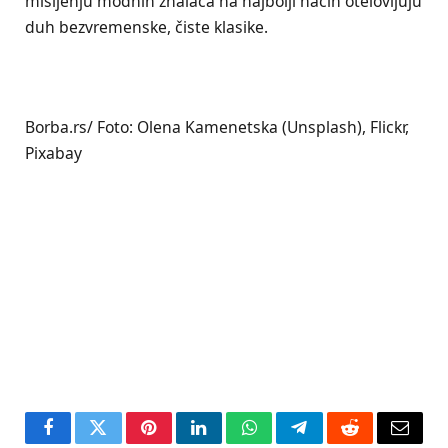
mišljenju modnih znalaca na najbolji način otelovljuju
duh bezvremenske, čiste klasike.
Borba.rs/ Foto: Olena Kamenetska (Unsplash), Flickr,
Pixabay
Facebook
Twitter
Pinterest
LinkedIn
WhatsApp
Telegram
Reddit
Email