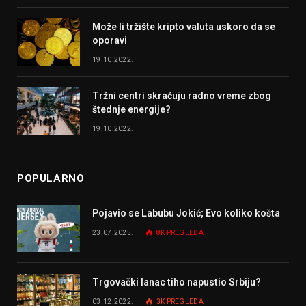
Može li tržište kripto valuta uskoro da se
oporavi
19.10.2022.
Tržni centri skraćuju radno vreme zbog
štednje energije?
19.10.2022.
POPULARNO
Pojavio se Labubu Jokić; Evo koliko košta
23.07.2025.
8K
PREGLEDA
Trgovački lanac tiho napustio Srbiju?
03.12.2022.
3K
PREGLEDA