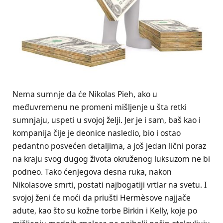
Nema sumnje da će Nikolas Pieh, ako u
međuvremenu ne promeni mišljenje u šta retki
sumnjaju, uspeti u svojoj želji. Jer je i sam, baš kao i
kompanija čije je deonice nasledio, bio i ostao
pedantno posvećen detaljima, a još jedan lični poraz
na kraju svog dugog života okruženog luksuzom ne bi
podneo. Tako ćenjegova desna ruka, nakon
Nikolasove smrti, postati najbogatiji vrtlar na svetu. I
svojoj ženi će moći da priušti Hermèsove najjače
adute, kao što su kožne torbe Birkin i Kelly, koje po