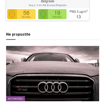
Belgrade
Aug 6, 4:00 AM (Europe/Belgrade)
58
19
3
PM2.5
µg/m
13
US AQI+
CN AQI+
Ne propustite
AUTOMOBILI