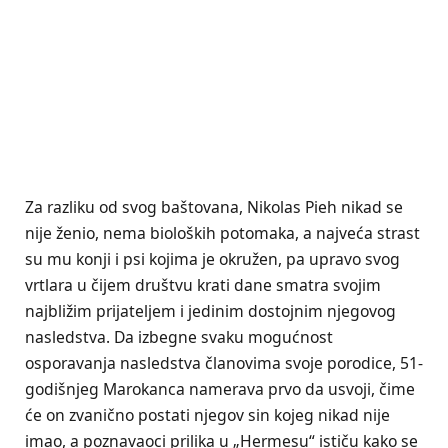
Za razliku od svog baštovana, Nikolas Pieh nikad se
nije ženio, nema bioloških potomaka, a najveća strast
su mu konji i psi kojima je okružen, pa upravo svog
vrtlara u čijem društvu krati dane smatra svojim
najbližim prijateljem i jedinim dostojnim njegovog
nasledstva. Da izbegne svaku mogućnost
osporavanja nasledstva članovima svoje porodice, 51-
godišnjeg Marokanca namerava prvo da usvoji, čime
će on zvanično postati njegov sin kojeg nikad nije
imao, a poznavaoci prilika u „Hermesu“ ističu kako se