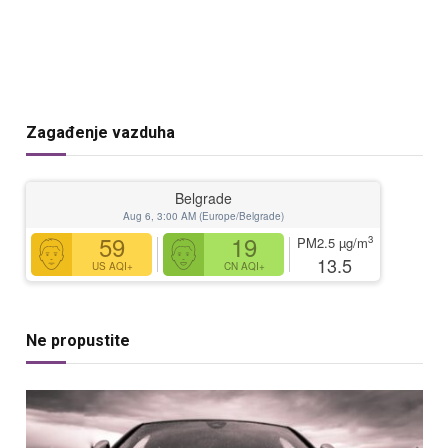
Zagađenje vazduha
Belgrade
Aug 6, 3:00 AM (Europe/Belgrade)
59
19
3
PM2.5
µg/m
13.5
US AQI+
CN AQI+
Ne propustite