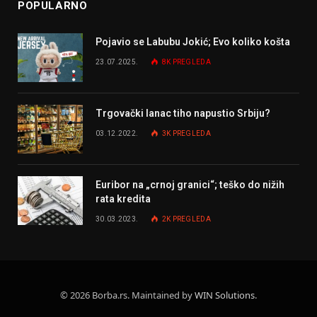
POPULARNO
Pojavio se Labubu Jokić; Evo koliko košta
23.07.2025.
8K
PREGLEDA
Trgovački lanac tiho napustio Srbiju?
03.12.2022.
3K
PREGLEDA
Euribor na „crnoj granici“; teško do nižih
rata kredita
30.03.2023.
2K
PREGLEDA
© 2026 Borba.rs. Maintained by
WIN Solutions
.