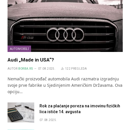
AUTOMOBILI
Audi „Made in USA“?
AUTOR
BORBA.RS
07.08.2025.
122
PREGLEDA
Nemački proizvođač automobila Audi razmatra izgradnju
svoje prve fabrike u Sjedinjenim Američkim Državama. Ova
opciju…
Rok za plaćanje poreza na imovinu fizičkih
lica ističe 14. avgusta
07.08.2025.