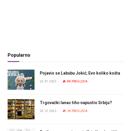
Popularno
Pojavio se Labubu Jokić; Evo koliko košta
23.07.2025.
8K
PREGLEDA
Trgovački lanac tiho napustio Srbiju?
03.12.2022.
3K
PREGLEDA