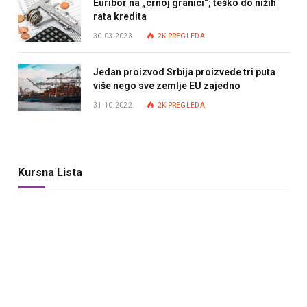
Euribor na „crnoj granici“; teško do nižih
rata kredita
30.03.2023.
2K
PREGLEDA
Jedan proizvod Srbija proizvede tri puta
više nego sve zemlje EU zajedno
31.10.2022.
2K
PREGLEDA
Kursna Lista