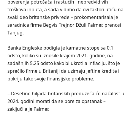
poverenja potrošača i rastućih i nepredvidivih
troškova inputa, a sada vidimo da ovi faktori utiču na
svaki deo britanske privrede – prokomentarisala je
saradnica firme Begvis Trejnor, Džuli Palmer, prenosi
Tanjug.
Banka Engleske podigla je kamatne stope sa 0,1
odsto, koliko su iznosile krajem 2021. godine, na
sadašnjih 5,25 odsto kako bi ukrotila inflaciju, što je
sprečilo firme u Britaniji da uzimaju jeftine kredite i
pokriju tako svoje finansijske probleme.
– Desetine hiljada britanskih preduzeća će nažalost u
2024. godini morati da se bore za opstanak –
zaključila je Palmer.