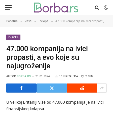
Početna
Vesti
Evropa
47.000 kompanija na ivici propasti, a evo koje su najugroženije
»
»
»
EVROPA
47.000 kompanija na ivici
propasti, a evo koje su
najugroženije
AUTOR
BORBA.RS
23.01.2024.
15
PREGLEDA
2 MIN.
U Velikoj Britaniji više od 47.000 kompanija je na ivici
finansijskog kolapsa.