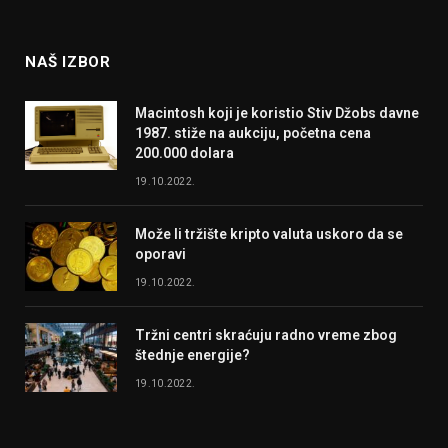
(Twitter)
NAŠ IZBOR
Macintosh koji je koristio Stiv Džobs davne
1987. stiže na aukciju, početna cena
200.000 dolara
19.10.2022.
Može li tržište kripto valuta uskoro da se
oporavi
19.10.2022.
Tržni centri skraćuju radno vreme zbog
štednje energije?
19.10.2022.