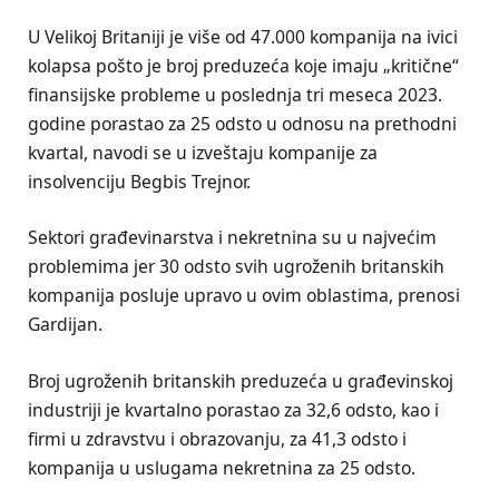
U Velikoj Britaniji je više od 47.000 kompanija na ivici
kolapsa pošto je broj preduzeća koje imaju „kritične“
finansijske probleme u poslednja tri meseca 2023.
godine porastao za 25 odsto u odnosu na prethodni
kvartal, navodi se u izveštaju kompanije za
insolvenciju Begbis Trejnor.
Sektori građevinarstva i nekretnina su u najvećim
problemima jer 30 odsto svih ugroženih britanskih
kompanija posluje upravo u ovim oblastima, prenosi
Gardijan.
Broj ugroženih britanskih preduzeća u građevinskoj
industriji je kvartalno porastao za 32,6 odsto, kao i
firmi u zdravstvu i obrazovanju, za 41,3 odsto i
kompanija u uslugama nekretnina za 25 odsto.