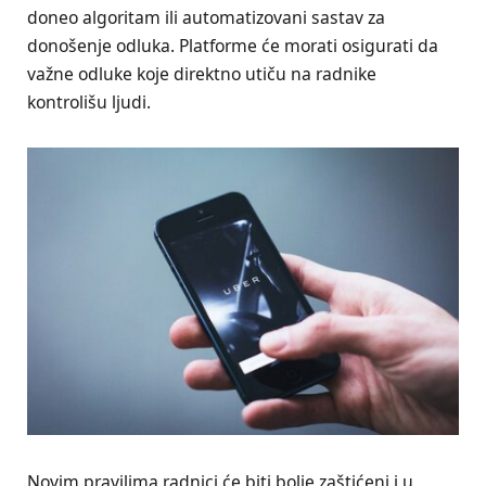
doneo algoritam ili automatizovani sastav za
donošenje odluka. Platforme će morati osigurati da
važne odluke koje direktno utiču na radnike
kontrolišu ljudi.
Novim pravilima radnici će biti bolje zaštićeni i u