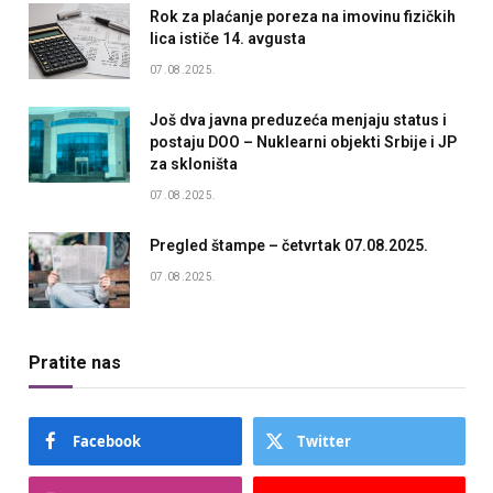
Rok za plaćanje poreza na imovinu fizičkih
lica ističe 14. avgusta
07.08.2025.
Još dva javna preduzeća menjaju status i
postaju DOO – Nuklearni objekti Srbije i JP
za skloništa
07.08.2025.
Pregled štampe – četvrtak 07.08.2025.
07.08.2025.
Pratite nas
Facebook
Twitter