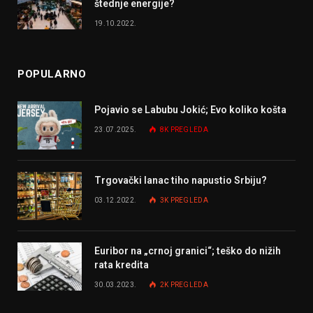
štednje energije?
19.10.2022.
POPULARNO
Pojavio se Labubu Jokić; Evo koliko košta
23.07.2025.
8K
PREGLEDA
Trgovački lanac tiho napustio Srbiju?
03.12.2022.
3K
PREGLEDA
Euribor na „crnoj granici“; teško do nižih
rata kredita
30.03.2023.
2K
PREGLEDA