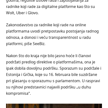
godina, reguliše uslove rada i zapošljavanja za
radnike koji rade za digitalne platforme kao što su
Wolt, Uber i Glovo.
Zakonodavstvo za radnike koji rade na online
platformama uvodi pretpostavku postojanja radnog
odnosa, a donosi i veću transparentnost u radu
platformi, piše SeeBiz.
Nakon što do kraja nije bilo jasno hoće li članovi
podržati predlog direktive o platformašima, ona je
ipak dobila dovoljnu podršku. Sporazum su podržale i
Estonija i Grčka, koje su 16. februara bile suzdržane
pri glasanju o sporazumu s parlamentom. U raspravi
su njihovi predstavnici najavili podršku „u duhu
kompromisa“.