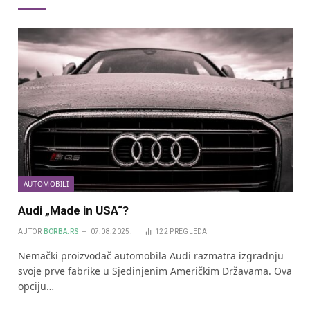
AUTOMOBILI
Audi „Made in USA“?
AUTOR
BORBA.RS
07.08.2025.
122
PREGLEDA
Nemački proizvođač automobila Audi razmatra izgradnju
svoje prve fabrike u Sjedinjenim Američkim Državama. Ova
opciju…