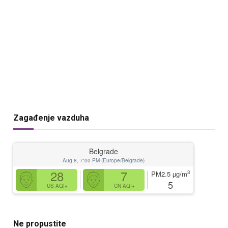
Zagađenje vazduha
Belgrade
Aug 8, 7:00 PM (Europe/Belgrade)
28
7
3
PM2.5
µg/m
5
US AQI+
CN AQI+
Ne propustite