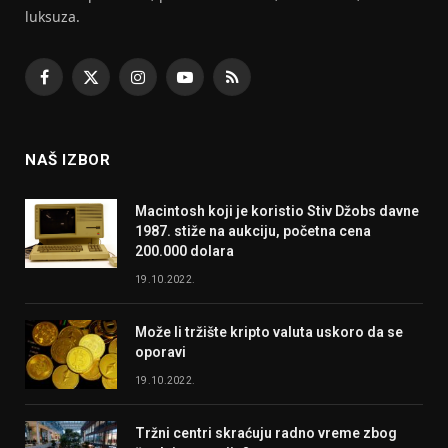
luksuza.
Facebook
X
Instagram
YouTube
RSS
(Twitter)
NAŠ IZBOR
Macintosh koji je koristio Stiv Džobs davne
1987. stiže na aukciju, početna cena
200.000 dolara
19.10.2022.
Može li tržište kripto valuta uskoro da se
oporavi
19.10.2022.
Tržni centri skraćuju radno vreme zbog