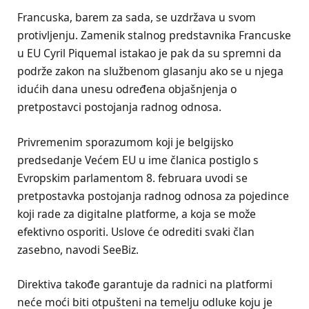
Francuska, barem za sada, se uzdržava u svom
protivljenju. Zamenik stalnog predstavnika Francuske
u EU Cyril Piquemal istakao je pak da su spremni da
podrže zakon na službenom glasanju ako se u njega
idućih dana unesu određena objašnjenja o
pretpostavci postojanja radnog odnosa.
Privremenim sporazumom koji je belgijsko
predsedanje Većem EU u ime članica postiglo s
Evropskim parlamentom 8. februara uvodi se
pretpostavka postojanja radnog odnosa za pojedince
koji rade za digitalne platforme, a koja se može
efektivno osporiti. Uslove će odrediti svaki član
zasebno, navodi SeeBiz.
Direktiva takođe garantuje da radnici na platformi
neće moći biti otpušteni na temelju odluke koju je