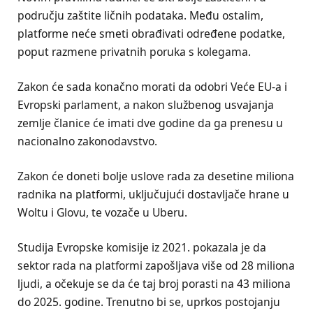
području zaštite ličnih podataka. Među ostalim,
platforme neće smeti obrađivati određene podatke,
poput razmene privatnih poruka s kolegama.
Zakon će sada konačno morati da odobri Veće EU-a i
Evropski parlament, a nakon službenog usvajanja
zemlje članice će imati dve godine da ga prenesu u
nacionalno zakonodavstvo.
Zakon će doneti bolje uslove rada za desetine miliona
radnika na platformi, uključujući dostavljače hrane u
Woltu i Glovu, te vozače u Uberu.
Studija Evropske komisije iz 2021. pokazala je da
sektor rada na platformi zapošljava više od 28 miliona
ljudi, a očekuje se da će taj broj porasti na 43 miliona
do 2025. godine. Trenutno bi se, uprkos postojanju