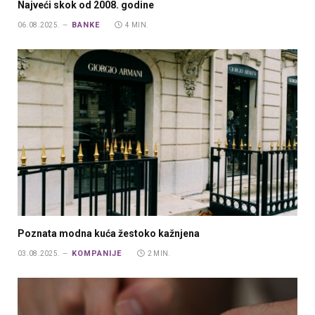
Najveći skok od 2008. godine
BANKE
06.08.2025.
4 MIN.
Poznata modna kuća žestoko kažnjena
KOMPANIJE
03.08.2025.
2 MIN.