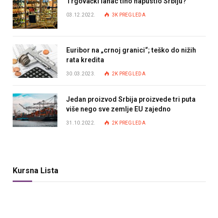
Trgovački lanac tiho napustio Srbiju?
03.12.2022.
3K
PREGLEDA
Euribor na „crnoj granici“; teško do nižih
rata kredita
30.03.2023.
2K
PREGLEDA
Jedan proizvod Srbija proizvede tri puta
više nego sve zemlje EU zajedno
31.10.2022.
2K
PREGLEDA
Kursna Lista