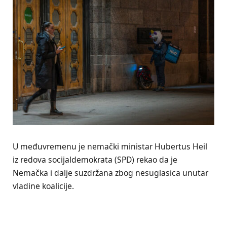
U međuvremenu je nemački ministar Hubertus Heil
iz redova socijaldemokrata (SPD) rekao da je
Nemačka i dalje suzdržana zbog nesuglasica unutar
vladine koalicije.