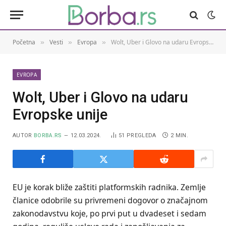
Početna
Vesti
Evropa
Wolt, Uber i Glovo na udaru Evropske unije
»
»
»
EVROPA
Wolt, Uber i Glovo na udaru
Evropske unije
AUTOR
BORBA.RS
12.03.2024.
51
PREGLEDA
2 MIN.
EU je korak bliže zaštiti platformskih radnika. Zemlje
članice odobrile su privremeni dogovor o značajnom
zakonodavstvu koje, po prvi put u dvadeset i sedam