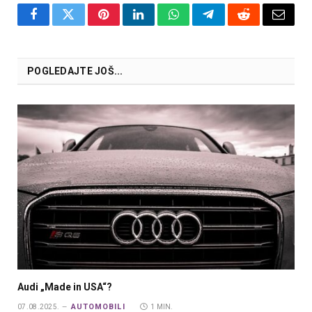
Facebook
Twitter
Pinterest
LinkedIn
WhatsApp
Telegram
Reddit
Email
POGLEDAJTE JOŠ...
Audi „Made in USA“?
AUTOMOBILI
07.08.2025.
1 MIN.