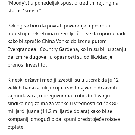
(Moody’s) u ponedeljak spustio kreditni rejting na
status “smeće”.
Peking se bori da povrati poverenje u posrnulu
industriju nekretnina u zemlji i čini se da uporno radi
kako bi sprečio China Vanke da krene putem
Evergrandea i Country Gardena, koji nisu bili u stanju
da izmire dugove i u opasnosti su od likvidacije,
prenosi Investitor.
Kineski državni mediji izvestili su u utorak da je 12
velikih banaka, uključujući šest najvećih državnih
zajmodavaca, u pregovorima o obezbeđivanju
sindikalnog zajma za Vanke u vrednosti od čak 80
milijardi juana (11,2 milijarde dolara) kako bi se
kompaniji omogućilo da ispuni predstojeće rokove
otplate.