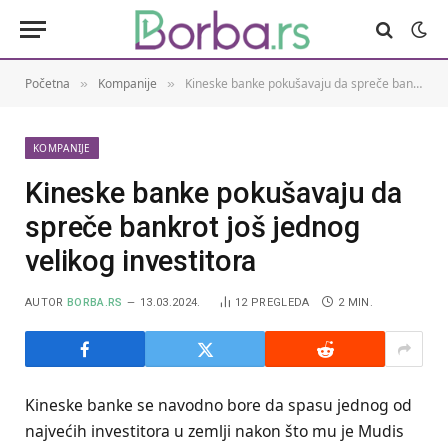
Početna
Kompanije
Kineske banke pokušavaju da spreče bankrot još jednog velikog investitora
»
»
KOMPANIJE
Kineske banke pokušavaju da
spreče bankrot još jednog
velikog investitora
AUTOR
BORBA.RS
13.03.2024.
12
PREGLEDA
2 MIN.
Kineske banke se navodno bore da spasu jednog od
najvećih investitora u zemlji nakon što mu je Mudis