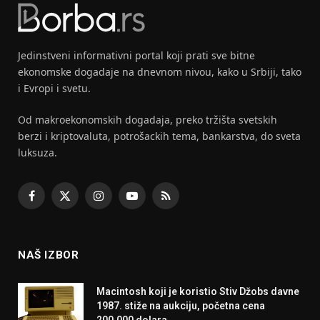
Jedinstveni informativni portal koji prati sve bitne
ekonomske dogadaje na dnevnom nivou, kako u Srbiji, tako
i Evropi i svetu.
Od makroekonomskih dogadaja, preko tržišta svetskih
berzi i kriptovaluta, potrošackih tema, bankarstva, do sveta
luksuza.
Facebook
X
Instagram
YouTube
RSS
(Twitter)
NAŠ IZBOR
Macintosh koji je koristio Stiv Džobs davne
1987. stiže na aukciju, početna cena