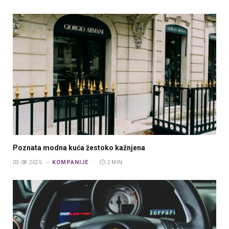
Poznata modna kuća žestoko kažnjena
KOMPANIJE
03.08.2025.
2 MIN.