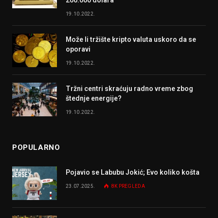
200.000 dolara
19.10.2022.
Može li tržište kripto valuta uskoro da se
oporavi
19.10.2022.
Tržni centri skraćuju radno vreme zbog
štednje energije?
19.10.2022.
POPULARNO
Pojavio se Labubu Jokić; Evo koliko košta
23.07.2025.
8K
PREGLEDA