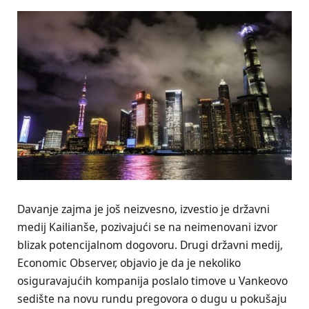
Davanje zajma je još neizvesno, izvestio je državni
medij Kailianše, pozivajući se na neimenovani izvor
blizak potencijalnom dogovoru. Drugi državni medij,
Economic Observer, objavio je da je nekoliko
osiguravajućih kompanija poslalo timove u Vankeovo
sedište na novu rundu pregovora o dugu u pokušaju