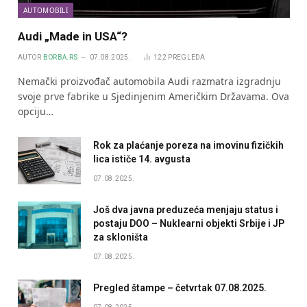
AUTOMOBILI
Audi „Made in USA“?
AUTOR
BORBA.RS
07.08.2025.
122
PREGLEDA
Nemački proizvođač automobila Audi razmatra izgradnju
svoje prve fabrike u Sjedinjenim Američkim Državama. Ova
opciju…
Rok za plaćanje poreza na imovinu fizičkih
lica ističe 14. avgusta
07.08.2025.
Još dva javna preduzeća menjaju status i
postaju DOO – Nuklearni objekti Srbije i JP
za skloništa
07.08.2025.
Pregled štampe – četvrtak 07.08.2025.