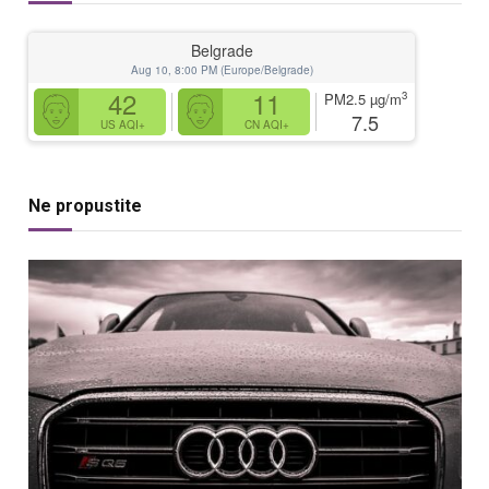
Belgrade
Aug 10, 8:00 PM (Europe/Belgrade)
42
11
3
PM2.5
µg/m
7.5
US AQI+
CN AQI+
Ne propustite