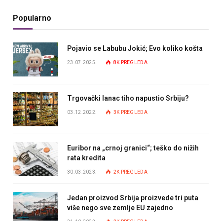
Popularno
Pojavio se Labubu Jokić; Evo koliko košta
23.07.2025.
8K
PREGLEDA
Trgovački lanac tiho napustio Srbiju?
03.12.2022.
3K
PREGLEDA
Euribor na „crnoj granici“; teško do nižih
rata kredita
30.03.2023.
2K
PREGLEDA
Jedan proizvod Srbija proizvede tri puta
više nego sve zemlje EU zajedno