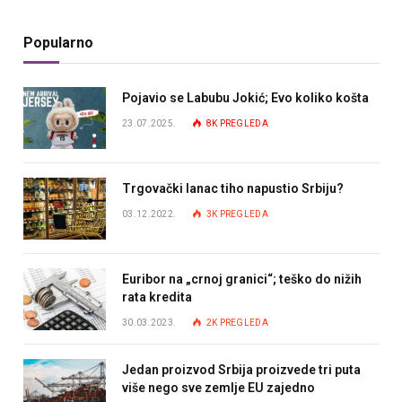
Popularno
Pojavio se Labubu Jokić; Evo koliko košta
23.07.2025.
8K
PREGLEDA
Trgovački lanac tiho napustio Srbiju?
03.12.2022.
3K
PREGLEDA
Euribor na „crnoj granici“; teško do nižih
rata kredita
30.03.2023.
2K
PREGLEDA
Jedan proizvod Srbija proizvede tri puta
više nego sve zemlje EU zajedno