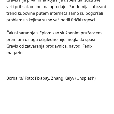
Gravis nije prva firma koja nije uspela da izdrži sve
veći pritisak online maloprodaje. Pandemija i ubrzani
trend kupovine putem interneta samo su pogoršali
probleme s kojima su se već borili fizički trgovci.
Čak ni saradnja s Eplom kao službenim pružaocem
premium usluga očigledno nije mogla da spasi
Gravis od zatvaranja prodavnica, navodi Fenix
magazin.
Borba.rs/ Foto: Pixabay, Zhang Kaiyv (Unsplash)