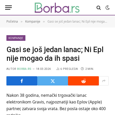
Početna
Kompanije
Gasi se još jedan lanac; Ni Epl nije mogao da ih spasi
»
»
KOMPANIJE
Gasi se još jedan lanac; Ni Epl
nije mogao da ih spasi
AUTOR
BORBA.RS
18.03.2024.
6
PREGLEDA
2 MIN.
Nakon 38 godina, nemački trgovački lanac
elektronikom Gravis, najpoznatiji kao Eplov (Apple)
partner, zatvara svoja vrata. Bez posla ostaje oko 400