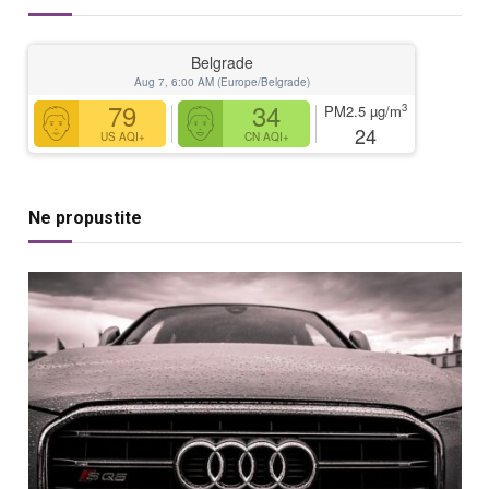
Belgrade
Aug 7, 6:00 AM (Europe/Belgrade)
79
34
3
PM2.5
µg/m
24
US AQI+
CN AQI+
Ne propustite