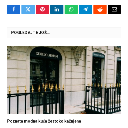
Facebook
Twitter
Pinterest
LinkedIn
WhatsApp
Telegram
Reddit
Email
POGLEDAJTE JOŠ...
Poznata modna kuća žestoko kažnjena