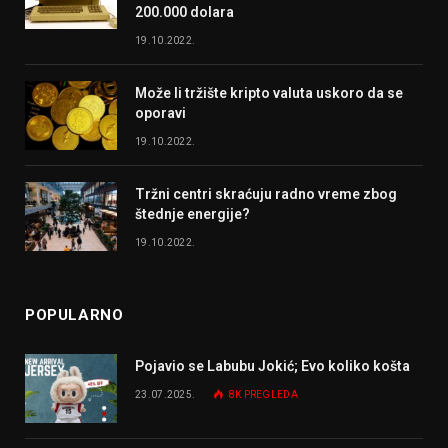
200.000 dolara
19.10.2022.
Može li tržište kripto valuta uskoro da se
oporavi
19.10.2022.
Tržni centri skraćuju radno vreme zbog
štednje energije?
19.10.2022.
POPULARNO
Pojavio se Labubu Jokić; Evo koliko košta
23.07.2025.
8K
PREGLEDA