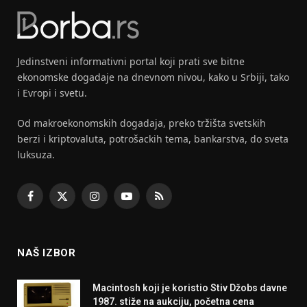
Jedinstveni informativni portal koji prati sve bitne
ekonomske dogadaje na dnevnom nivou, kako u Srbiji, tako
i Evropi i svetu.
Od makroekonomskih dogadaja, preko tržišta svetskih
berzi i kriptovaluta, potrošackih tema, bankarstva, do sveta
luksuza.
Facebook
X
Instagram
YouTube
RSS
(Twitter)
NAŠ IZBOR
Macintosh koji je koristio Stiv Džobs davne
1987. stiže na aukciju, početna cena