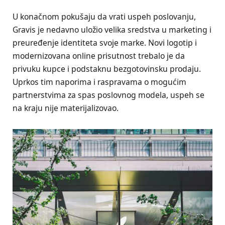
U konačnom pokušaju da vrati uspeh poslovanju,
Gravis je nedavno uložio velika sredstva u marketing i
preuređenje identiteta svoje marke. Novi logotip i
modernizovana online prisutnost trebalo je da
privuku kupce i podstaknu bezgotovinsku prodaju.
Uprkos tim naporima i raspravama o mogućim
partnerstvima za spas poslovnog modela, uspeh se
na kraju nije materijalizovao.