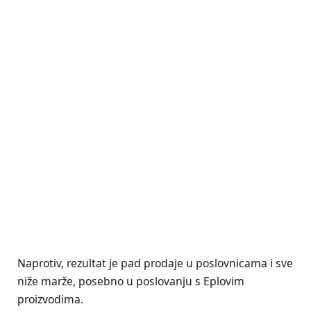
Naprotiv, rezultat je pad prodaje u poslovnicama i sve
niže marže, posebno u poslovanju s Eplovim
proizvodima.