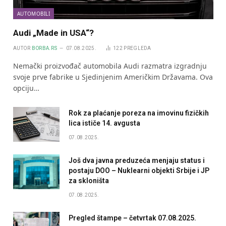
AUTOMOBILI
Audi „Made in USA“?
AUTOR
BORBA.RS
07.08.2025.
122
PREGLEDA
Nemački proizvođač automobila Audi razmatra izgradnju
svoje prve fabrike u Sjedinjenim Američkim Državama. Ova
opciju…
Rok za plaćanje poreza na imovinu fizičkih
lica ističe 14. avgusta
07.08.2025.
Još dva javna preduzeća menjaju status i
postaju DOO – Nuklearni objekti Srbije i JP
za skloništa
07.08.2025.
Pregled štampe – četvrtak 07.08.2025.