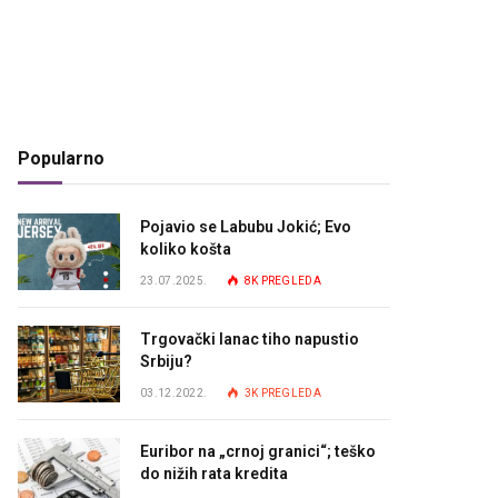
Popularno
Pojavio se Labubu Jokić; Evo
koliko košta
23.07.2025.
8K
PREGLEDA
Trgovački lanac tiho napustio
Srbiju?
03.12.2022.
3K
PREGLEDA
Euribor na „crnoj granici“; teško
do nižih rata kredita