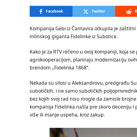
Facebook
Twitter
R
Kompanija Gebi iz Čantavira otkupila je zaštitni
mlinskog giganta Fidelinke iz Subotice.
Kako je za RTV rečeno u ovoj kompaniji, koja s
agrokooperacijom, planiraju modernizaciju ovih
brendom „Fidelinka 1868“.
Nekada su silosi u Aleksandrovu, predgrađu Subo
subotičkih, i ne samo subotičkih poljoprivrednik
bez kojih svoj rad nisu mogle da zamisle brojne
kompanija Fidelinka našla pre skoro deceniju i p
više ili manje uspeha, kroz zakup.