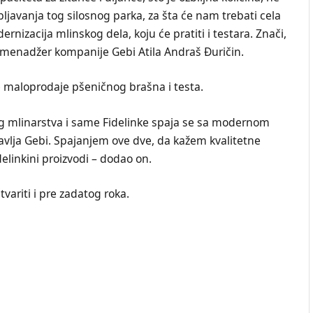
ljavanja tog silosnog parka, za šta će nam trebati cela
rnizacija mlinskog dela, koju će pratiti i testara. Znači,
V menadžer kompanije Gebi Atila Andraš Đuričin.
te maloprodaje pšeničnog brašna i testa.
g mlinarstva i same Fidelinke spaja se sa modernom
avlja Gebi. Spajanjem ove dve, da kažem kvalitetne
delinkini proizvodi – dodao on.
variti i pre zadatog roka.