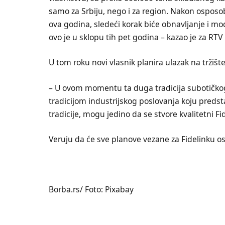
samo za Srbiju, nego i za region. Nakon osposob
ova godina, sledeći korak biće obnavljanje i mode
ovo je u sklopu tih pet godina – kazao je za RT
U tom roku novi vlasnik planira ulazak na tržiš
– U ovom momentu ta duga tradicija subotičko
tradicijom industrijskog poslovanja koju predst
tradicije, mogu jedino da se stvore kvalitetni Fi
Veruju da će sve planove vezane za Fidelinku ost
Borba.rs/ Foto: Pixabay