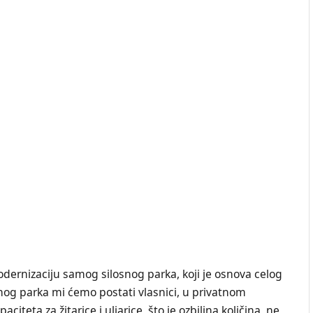
odernizaciju samog silosnog parka, koji je osnova celog
nog parka mi ćemo postati vlasnici, u privatnom
iteta za žitarice i uljarice, što je ozbiljna količina, ne