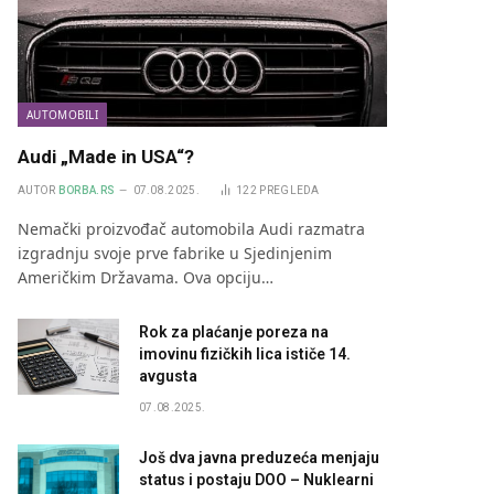
AUTOMOBILI
Audi „Made in USA“?
AUTOR
BORBA.RS
07.08.2025.
122
PREGLEDA
Nemački proizvođač automobila Audi razmatra
izgradnju svoje prve fabrike u Sjedinjenim
Američkim Državama. Ova opciju…
Rok za plaćanje poreza na
imovinu fizičkih lica ističe 14.
avgusta
07.08.2025.
Još dva javna preduzeća menjaju
status i postaju DOO – Nuklearni