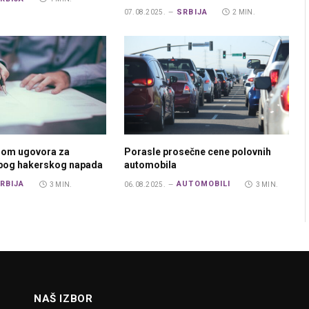
SRBIJA
07.08.2025.
2 MIN.
rom ugovora za
Porasle prosečne cene polovnih
zbog hakerskog napada
automobila
RBIJA
AUTOMOBILI
3 MIN.
06.08.2025.
3 MIN.
NAŠ IZBOR