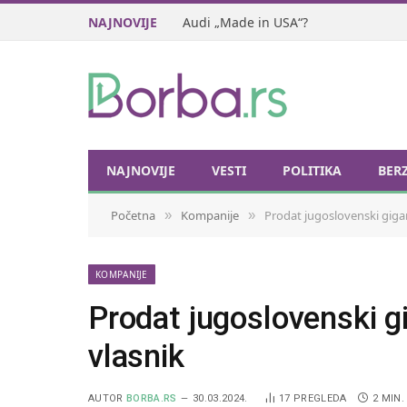
NAJNOVIJE
Audi „Made in USA“?
NAJNOVIJE
VESTI
POLITIKA
BER
Početna
Kompanije
Prodat jugoslovenski gigan
»
»
KOMPANIJE
Prodat jugoslovenski g
vlasnik
AUTOR
BORBA.RS
30.03.2024.
17
PREGLEDA
2 MIN.