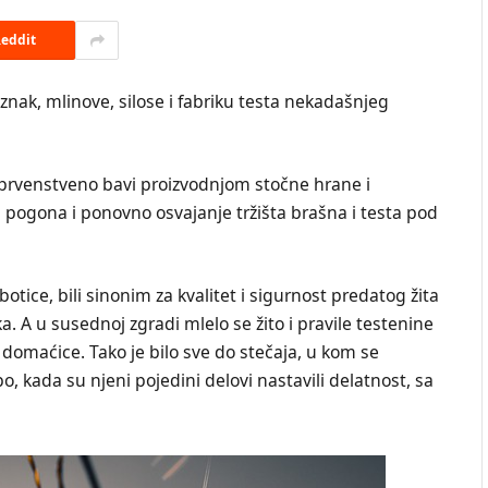
eddit
 znak, mlinove, silose i fabriku testa nekadašnjeg
e prvenstveno bavi proizvodnjom stočne hrane i
 pogona i ponovno osvajanje tržišta brašna i testa pod
tice, bili sinonim za kvalitet i sigurnost predatog žita
a. A u susednoj zgradi mlelo se žito i pravile testenine
 domaćice. Tako je bilo sve do stečaja, u kom se
o, kada su njeni pojedini delovi nastavili delatnost, sa