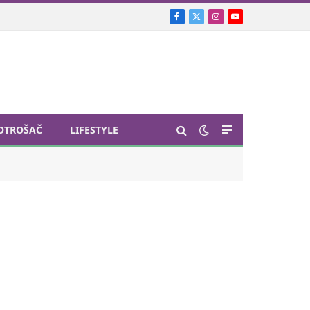
Facebook
X
Instagram
YouTube
(Twitter)
OTROŠAČ
LIFESTYLE