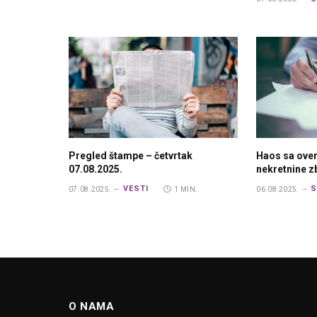
Pregled štampe – četvrtak
Haos sa ove
07.08.2025.
nekretnine 
VESTI
S
07.08.2025.
1 MIN.
06.08.2025.
O NAMA