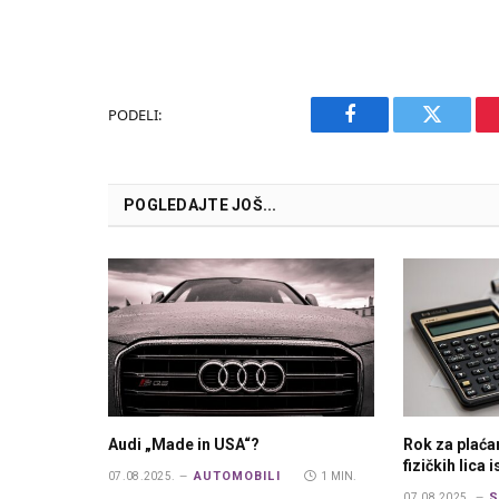
PODELI:
Facebook
Twitter
POGLEDAJTE JOŠ...
Audi „Made in USA“?
Rok za plaća
fizičkih lica 
AUTOMOBILI
07.08.2025.
1 MIN.
S
07.08.2025.