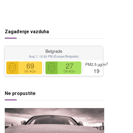
Zagađenje vazduha
Belgrade
Aug 7, 12:00 PM (Europe/Belgrade)
69
27
3
PM2.5
µg/m
19
US AQI+
CN AQI+
Ne propustite