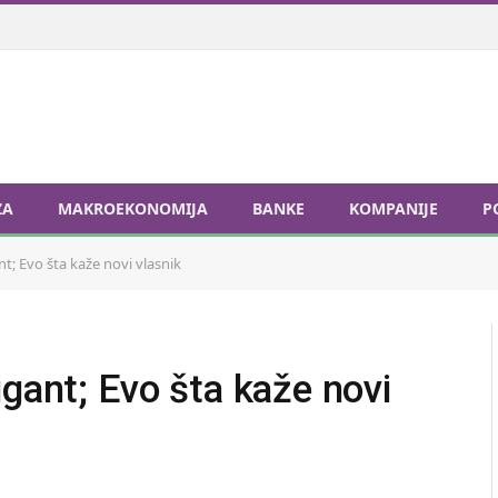
ZA
MAKROEKONOMIJA
BANKE
KOMPANIJE
P
t; Evo šta kaže novi vlasnik
igant; Evo šta kaže novi