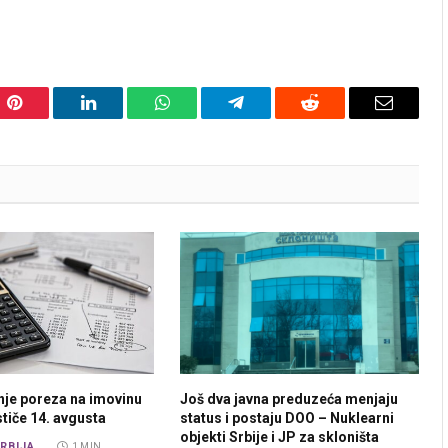
Pinterest
LinkedIn
WhatsApp
Telegram
Reddit
Email
nje poreza na imovinu
Još dva javna preduzeća menjaju
ističe 14. avgusta
status i postaju DOO – Nuklearni
objekti Srbije i JP za skloništa
RBIJA
1 MIN.