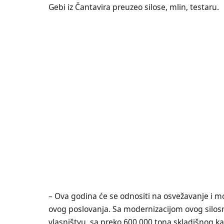
Gebi iz Čantavira preuzeo silose, mlin, testaru.
– Ova godina će se odnositi na osvežavanje i m
ovog poslovanja. Sa modernizacijom ovog silos
vlasništvu, sa preko 600.000 tona skladišnog kapac