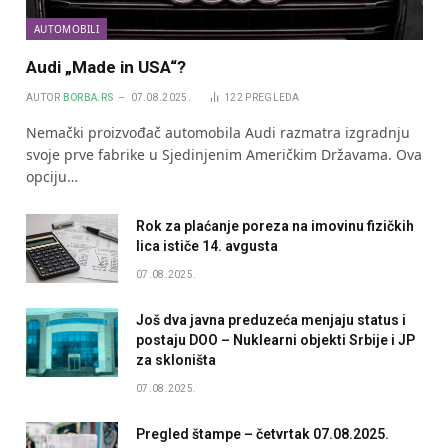
AUTOMOBILI
Audi „Made in USA“?
AUTOR
BORBA.RS
07.08.2025.
122
PREGLEDA
Nemački proizvođač automobila Audi razmatra izgradnju
svoje prve fabrike u Sjedinjenim Američkim Državama. Ova
opciju…
Rok za plaćanje poreza na imovinu fizičkih
lica ističe 14. avgusta
07.08.2025.
Još dva javna preduzeća menjaju status i
postaju DOO – Nuklearni objekti Srbije i JP
za skloništa
07.08.2025.
Pregled štampe – četvrtak 07.08.2025.