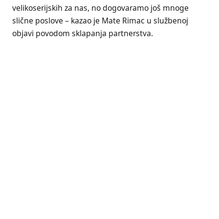
velikoserijskih za nas, no dogovaramo još mnoge
slične poslove – kazao je Mate Rimac u službenoj
objavi povodom sklapanja partnerstva.