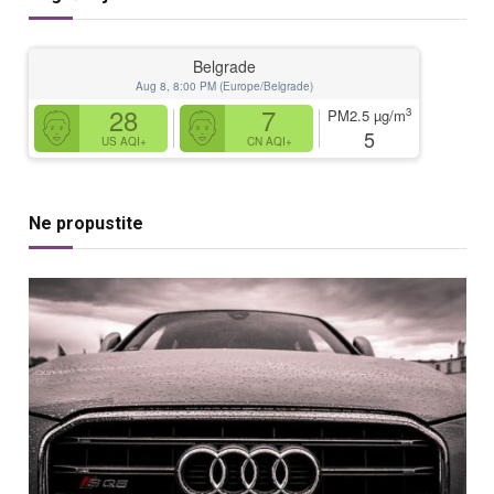
Belgrade
Aug 8, 8:00 PM (Europe/Belgrade)
28
7
3
PM2.5
µg/m
5
US AQI+
CN AQI+
Ne propustite