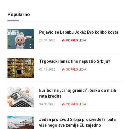
Popularno
Pojavio se Labubu Jokić; Evo koliko košta
23.07.2025.
8K
PREGLEDA
Trgovački lanac tiho napustio Srbiju?
03.12.2022.
3K
PREGLEDA
Euribor na „crnoj granici“; teško do nižih
rata kredita
30.03.2023.
2K
PREGLEDA
Jedan proizvod Srbija proizvede tri puta
više nego sve zemlje EU zajedno