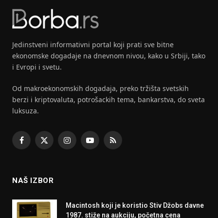
Jedinstveni informativni portal koji prati sve bitne
ekonomske dogadaje na dnevnom nivou, kako u Srbiji, tako
i Evropi i svetu.
Od makroekonomskih dogadaja, preko tržišta svetskih
berzi i kriptovaluta, potrošackih tema, bankarstva, do sveta
luksuza.
Facebook
X
Instagram
YouTube
RSS
(Twitter)
NAŠ IZBOR
Macintosh koji je koristio Stiv Džobs davne
1987. stiže na aukciju, početna cena