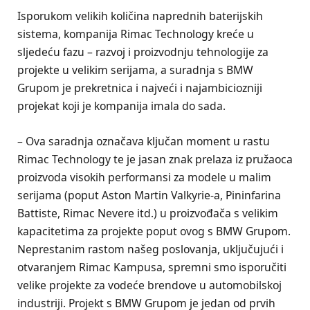
Isporukom velikih količina naprednih baterijskih
sistema, kompanija Rimac Technology kreće u
sljedeću fazu – razvoj i proizvodnju tehnologije za
projekte u velikim serijama, a suradnja s BMW
Grupom je prekretnica i najveći i najambiciozniji
projekat koji je kompanija imala do sada.
– Ova saradnja označava ključan moment u rastu
Rimac Technology te je jasan znak prelaza iz pružaoca
proizvoda visokih performansi za modele u malim
serijama (poput Aston Martin Valkyrie-a, Pininfarina
Battiste, Rimac Nevere itd.) u proizvođača s velikim
kapacitetima za projekte poput ovog s BMW Grupom.
Neprestanim rastom našeg poslovanja, uključujući i
otvaranjem Rimac Kampusa, spremni smo isporučiti
velike projekte za vodeće brendove u automobilskoj
industriji. Projekt s BMW Grupom je jedan od prvih