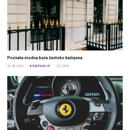
Poznata modna kuća žestoko kažnjena
KOMPANIJE
03.08.2025.
2 MIN.