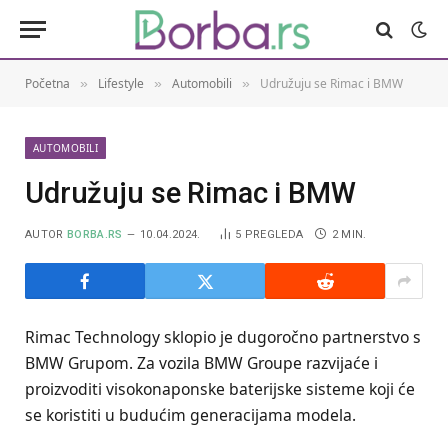
Početna
Lifestyle
Automobili
Udružuju se Rimac i BMW
»
»
»
AUTOMOBILI
Udružuju se Rimac i BMW
AUTOR
BORBA.RS
10.04.2024.
5
PREGLEDA
2 MIN.
Rimac Technology sklopio je dugoročno partnerstvo s
BMW Grupom. Za vozila BMW Groupe razvijaće i
proizvoditi visokonaponske baterijske sisteme koji će
se koristiti u budućim generacijama modela.