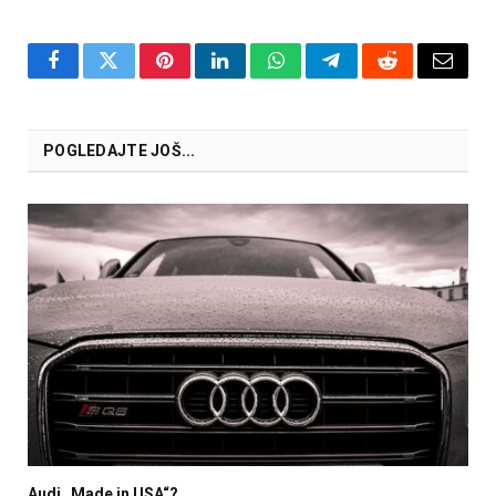
Facebook
Twitter
Pinterest
LinkedIn
WhatsApp
Telegram
Reddit
Email
POGLEDAJTE JOŠ...
Audi „Made in USA“?