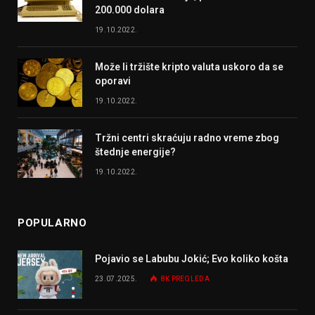
200.000 dolara
19.10.2022.
Može li tržište kripto valuta uskoro da se
oporavi
19.10.2022.
Tržni centri skraćuju radno vreme zbog
štednje energije?
19.10.2022.
POPULARNO
Pojavio se Labubu Jokić; Evo koliko košta
23.07.2025.
8K
PREGLEDA