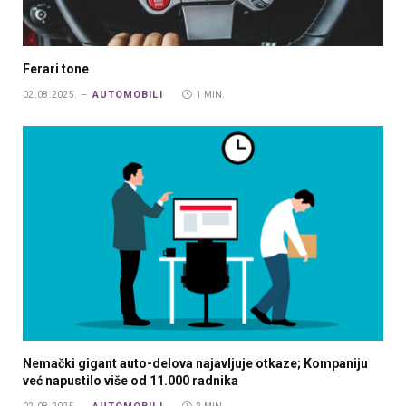
Ferari tone
AUTOMOBILI
02.08.2025.
1 MIN.
Nemački gigant auto-delova najavljuje otkaze; Kompaniju
već napustilo više od 11.000 radnika