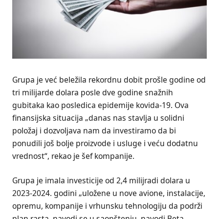
Grupa je već beležila rekordnu dobit prošle godine od
tri milijarde dolara posle dve godine snažnih
gubitaka kao posledica epidemije kovida-19. Ova
finansijska situacija „danas nas stavlja u solidni
položaj i dozvoljava nam da investiramo da bi
ponudili još bolje proizvode i usluge i veću dodatnu
vrednost“, rekao je šef kompanije.
Grupa je imala investicije od 2,4 milijradi dolara u
2023-2024. godini „uložene u nove avione, instalacije,
opremu, kompanije i vrhunsku tehnologiju da podrži
plan rasta, navodi se u saopštenju, navodi Beta.