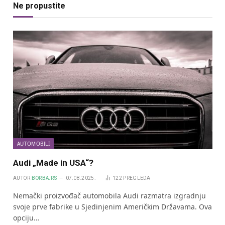
Ne propustite
AUTOMOBILI
Audi „Made in USA“?
AUTOR
BORBA.RS
07.08.2025.
122
PREGLEDA
Nemački proizvođač automobila Audi razmatra izgradnju
svoje prve fabrike u Sjedinjenim Američkim Državama. Ova
opciju…