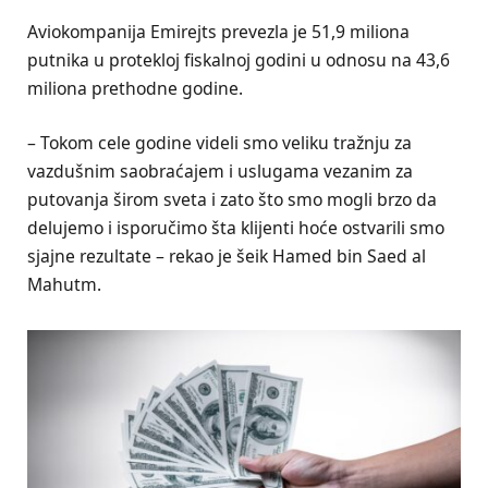
Aviokompanija Emirejts prevezla je 51,9 miliona
putnika u protekloj fiskalnoj godini u odnosu na 43,6
miliona prethodne godine.
– Tokom cele godine videli smo veliku tražnju za
vazdušnim saobraćajem i uslugama vezanim za
putovanja širom sveta i zato što smo mogli brzo da
delujemo i isporučimo šta klijenti hoće ostvarili smo
sjajne rezultate – rekao je šeik Hamed bin Saed al
Mahutm.