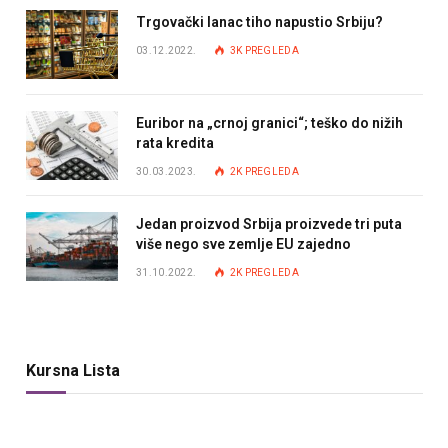
Trgovački lanac tiho napustio Srbiju?
03.12.2022.
3K
PREGLEDA
Euribor na „crnoj granici“; teško do nižih
rata kredita
30.03.2023.
2K
PREGLEDA
Jedan proizvod Srbija proizvede tri puta
više nego sve zemlje EU zajedno
31.10.2022.
2K
PREGLEDA
Kursna Lista