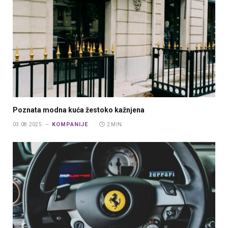
Poznata modna kuća žestoko kažnjena
KOMPANIJE
03.08.2025.
2 MIN.