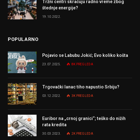
Tržni centri skraćuju radno vreme zbog
štednje energije?
19.10.2022.
POPULARNO
Pojavio se Labubu Jokić; Evo koliko košta
23.07.2025.
8K
PREGLEDA
Trgovački lanac tiho napustio Srbiju?
03.12.2022.
3K
PREGLEDA
Euribor na „crnoj granici“; teško do nižih
rata kredita
30.03.2023.
2K
PREGLEDA