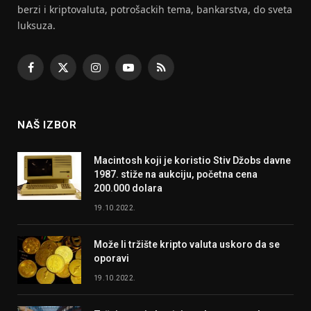
berzi i kriptovaluta, potrošackih tema, bankarstva, do sveta
luksuza.
Facebook
X
Instagram
YouTube
RSS
(Twitter)
NAŠ IZBOR
Macintosh koji je koristio Stiv Džobs davne
1987. stiže na aukciju, početna cena
200.000 dolara
19.10.2022.
Može li tržište kripto valuta uskoro da se
oporavi
19.10.2022.