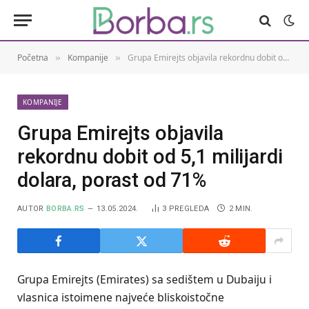
Početna
Kompanije
Grupa Emirejts objavila rekordnu dobit od 5,1 milijardi dolara, porast od 71%
»
»
KOMPANIJE
Grupa Emirejts objavila
rekordnu dobit od 5,1 milijardi
dolara, porast od 71%
AUTOR
BORBA.RS
13.05.2024.
3
PREGLEDA
2 MIN.
Grupa Emirejts (Emirates) sa sedištem u Dubaiju i
vlasnica istoimene najveće bliskoistočne