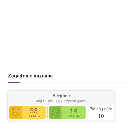
Zagađenje vazduha
Belgrade
Aug 10, 6:00 AM (Europe/Belgrade)
53
14
3
PM2.5
µg/m
10
US AQI+
CN AQI+