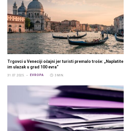
Trgovci u Veneciji očajni jer turisti premalo troše: „Naplatite
im ulazak u grad 100 evra“
EVROPA
31.07.2025.
3 MIN.