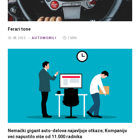
Ferari tone
AUTOMOBILI
02.08.2025.
1 MIN.
Nemački gigant auto-delova najavljuje otkaze; Kompaniju
već napustilo više od 11.000 radnika