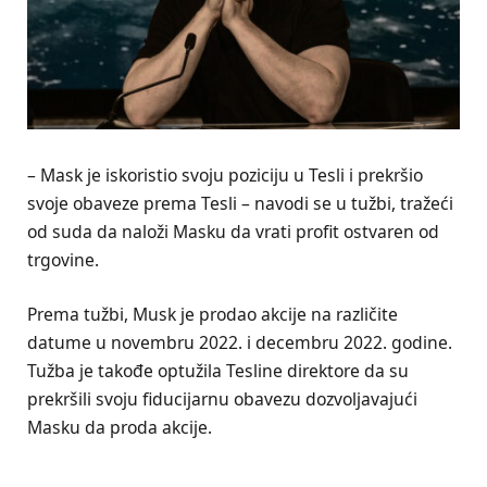
– Mask je iskoristio svoju poziciju u Tesli i prekršio
svoje obaveze prema Tesli – navodi se u tužbi, tražeći
od suda da naloži Masku da vrati profit ostvaren od
trgovine.
Prema tužbi, Musk je prodao akcije na različite
datume u novembru 2022. i decembru 2022. godine.
Tužba je takođe optužila Tesline direktore da su
prekršili svoju fiducijarnu obavezu dozvoljavajući
Masku da proda akcije.