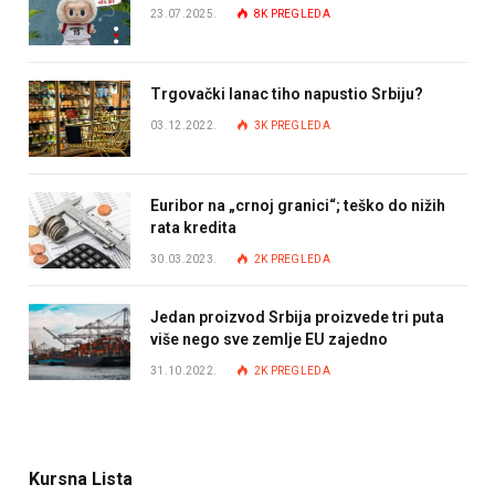
23.07.2025.
8K
PREGLEDA
Trgovački lanac tiho napustio Srbiju?
03.12.2022.
3K
PREGLEDA
Euribor na „crnoj granici“; teško do nižih
rata kredita
30.03.2023.
2K
PREGLEDA
Jedan proizvod Srbija proizvede tri puta
više nego sve zemlje EU zajedno
31.10.2022.
2K
PREGLEDA
Kursna Lista