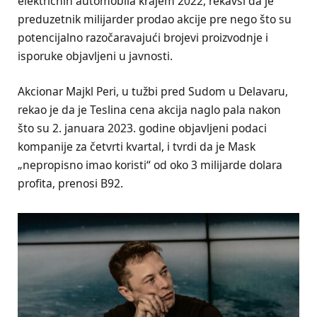
električnih automobila krajem 2022, rekavši da je
preduzetnik milijarder prodao akcije pre nego što su
potencijalno razočaravajući brojevi proizvodnje i
isporuke objavljeni u javnosti.
Akcionar Majkl Peri, u tužbi pred Sudom u Delavaru,
rekao je da je Teslina cena akcija naglo pala nakon
što su 2. januara 2023. godine objavljeni podaci
kompanije za četvrti kvartal, i tvrdi da je Mask
„nepropisno imao koristi“ od oko 3 milijarde dolara
profita, prenosi B92.