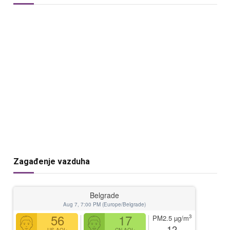
Zagađenje vazduha
Belgrade
Aug 7, 7:00 PM (Europe/Belgrade)
56
17
3
PM2.5
µg/m
12