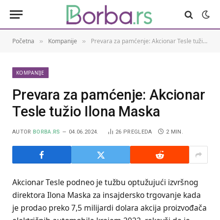
Početna
Kompanije
Prevara za pamćenje: Akcionar Tesle tužio Ilona Maska
»
»
KOMPANIJE
Prevara za pamćenje: Akcionar
Tesle tužio Ilona Maska
AUTOR
BORBA.RS
04.06.2024.
26
PREGLEDA
2 MIN.
Akcionar Tesle podneo je tužbu optužujući izvršnog
direktora Ilona Maska za insajdersko trgovanje kada
je prodao preko 7,5 milijardi dolara akcija proizvođača