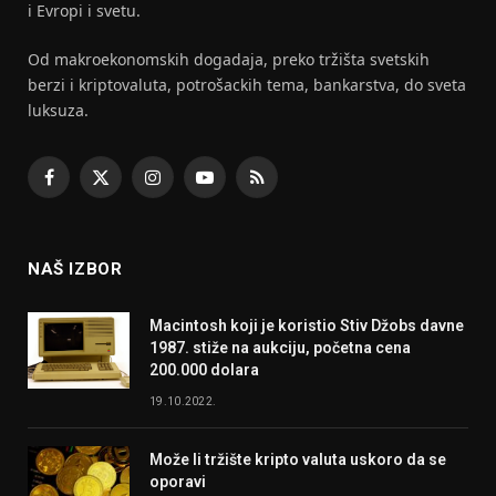
i Evropi i svetu.
Od makroekonomskih dogadaja, preko tržišta svetskih
berzi i kriptovaluta, potrošackih tema, bankarstva, do sveta
luksuza.
Facebook
X
Instagram
YouTube
RSS
(Twitter)
NAŠ IZBOR
Macintosh koji je koristio Stiv Džobs davne
1987. stiže na aukciju, početna cena
200.000 dolara
19.10.2022.
Može li tržište kripto valuta uskoro da se
oporavi