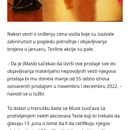
Nakon vesti o sniženju cena vozila koje su izazvale
zabrinutost u pogledu potražnje i objavljivanja
brojeva u januaru, Tesline akcije su pale.
– Da je (Mask) sačekao da izvrši ove prodaje sve do
objavljivanja materijalno nepovoljnih vesti njegova
prodaja bi mu donela manje od 55 odsto iznosa
ostvarenih prodajom u novembru i decembru 2022. –
navodi se u tužbi.
To dolazi u trenutku kada se Musk suočava sa
protivljenjem nekih akcionara Tesle koji bi trebalo da
glasaju 13. juna o tome da li da ratifikuju njegov