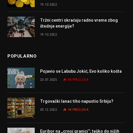
19.10.2022.
Tržni centri skraćuju radno vreme zbog
štednje energije?
19.10.2022.
POPULARNO
Pojavio se Labubu Jokić; Evo koliko košta
23.07.2025.
8K
PREGLEDA
Trgovački lanac tiho napustio Srbiju?
03.12.2022.
3K
PREGLEDA
Euribor na „crnoj granici“; teško do nižih