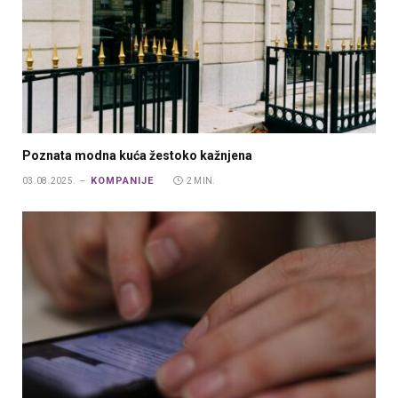
Poznata modna kuća žestoko kažnjena
KOMPANIJE
03.08.2025.
2 MIN.