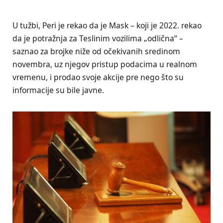
U tužbi, Peri je rekao da je Mask – koji je 2022. rekao
da je potražnja za Teslinim vozilima „odlična“ –
saznao za brojke niže od očekivanih sredinom
novembra, uz njegov pristup podacima u realnom
vremenu, i prodao svoje akcije pre nego što su
informacije su bile javne.