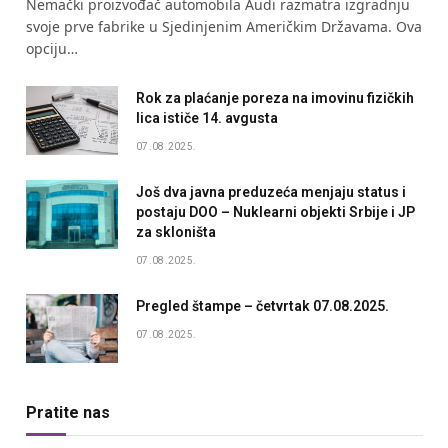
Nemački proizvođač automobila Audi razmatra izgradnju
svoje prve fabrike u Sjedinjenim Američkim Državama. Ova
opciju…
Rok za plaćanje poreza na imovinu fizičkih
lica ističe 14. avgusta
07.08.2025.
Još dva javna preduzeća menjaju status i
postaju DOO – Nuklearni objekti Srbije i JP
za skloništa
07.08.2025.
Pregled štampe – četvrtak 07.08.2025.
07.08.2025.
Pratite nas