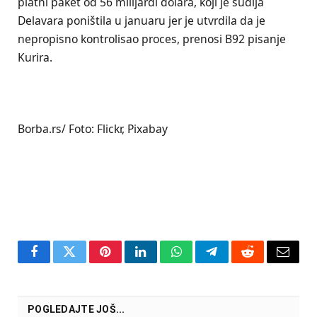
platni paket od 56 milijardi dolara, koji je sudija
Delavara poništila u januaru jer je utvrdila da je
nepropisno kontrolisao proces, prenosi B92 pisanje
Kurira.
Borba.rs/ Foto: Flickr, Pixabay
Facebook
Twitter
Pinterest
LinkedIn
WhatsApp
Telegram
Reddit
Email
POGLEDAJTE JOŠ...