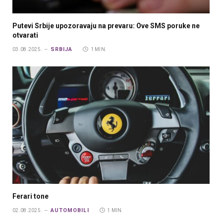
Putevi Srbije upozoravaju na prevaru: Ove SMS poruke ne
otvarati
SRBIJA
03.08.2025.
1 MIN.
Ferari tone
AUTOMOBILI
02.08.2025.
1 MIN.