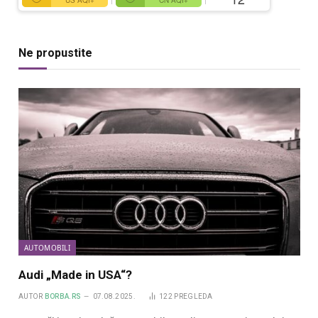
US AQI+
CN AQI+
Ne propustite
AUTOMOBILI
Audi „Made in USA“?
AUTOR
BORBA.RS
07.08.2025.
122
PREGLEDA