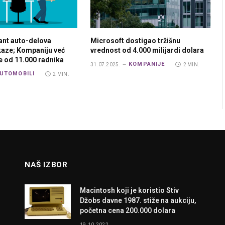
ant auto-delova
Microsoft dostigao tržišnu
tkaze; Kompaniju već
vrednost od 4.000 milijardi dolara
še od 11.000 radnika
KOMPANIJE
31.07.2025.
2 MIN.
UTOMOBILI
2 MIN.
NAŠ IZBOR
Macintosh koji je koristio Stiv
Džobs davne 1987. stiže na aukciju,
početna cena 200.000 dolara
19.10.2022.