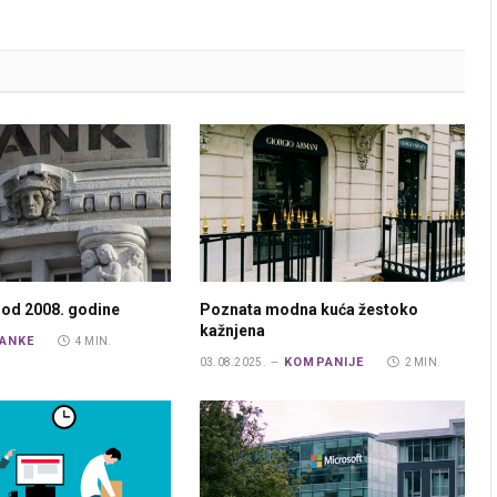
 od 2008. godine
Poznata modna kuća žestoko
kažnjena
ANKE
4 MIN.
KOMPANIJE
03.08.2025.
2 MIN.