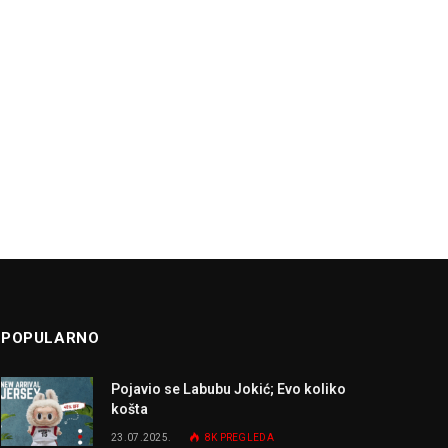
POPULARNO
Pojavio se Labubu Jokić; Evo koliko
košta
23.07.2025.
8K
PREGLEDA