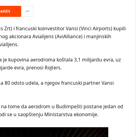
eddit
t) i francuski koinvestitor Vansi (Vinci Airports) kupili
 akcionara Avialijens (AviAlliance) i manjinskih
ialljens.
je kupovina aerodroma koštala 3,1 milijardu evra, uz
jarde evra, prenosi Rojters.
a 80 odsto udela, a njegov francuski partner Vansi
iće na tome da aerodrom u Budimpešti postane jedan od
vodi se u saopštenju Ministarstva ekonomije.