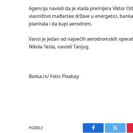
Agencija navodi da je vlada premijera Viktor O
vlasništvo mađarske države u energetici, bank
planirala i da kupi aerodrom.
Vansi je jedan od najvećih aerodromskih opera
Nikola Tesla, navodi Tanjug.
Borba.rs/ Foto: Pixabay
PODELI:
Facebook
Twitter