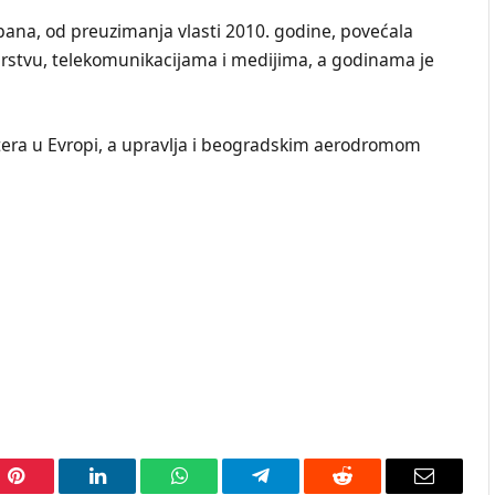
rbana, od preuzimanja vlasti 2010. godine, povećala
arstvu, telekomunikacijama i medijima, a godinama je
tera u Evropi, a upravlja i beogradskim aerodromom
Pinterest
LinkedIn
WhatsApp
Telegram
Reddit
Email