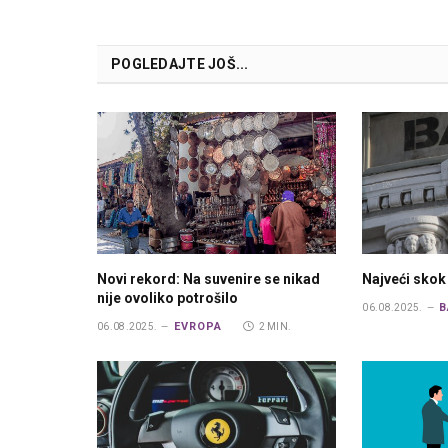
POGLEDAJTE JOŠ...
Novi rekord: Na suvenire se nikad
Najveći skok
nije ovoliko potrošilo
B
06.08.2025.
EVROPA
06.08.2025.
2 MIN.