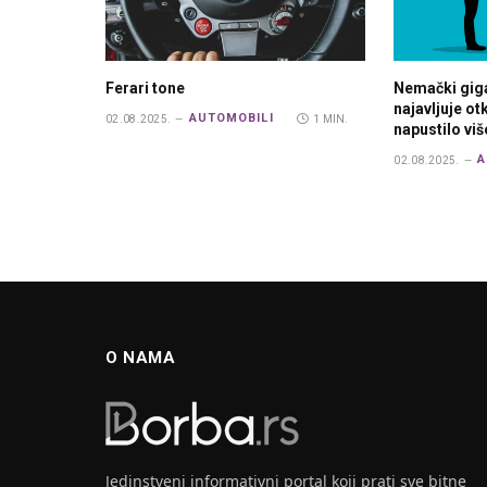
Ferari tone
Nemački gig
najavljuje o
AUTOMOBILI
02.08.2025.
1 MIN.
napustilo vi
A
02.08.2025.
O NAMA
Jedinstveni informativni portal koji prati sve bitne