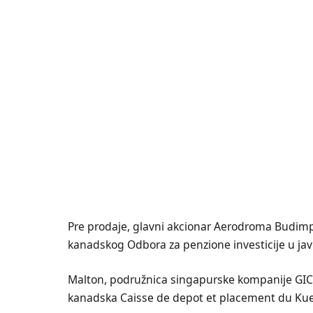
Pre prodaje, glavni akcionar Aerodroma Budimpeš
kanadskog Odbora za penzione investicije u ja
Malton, podružnica singapurske kompanije GIC S
kanadska Caisse de depot et placement du Kueb