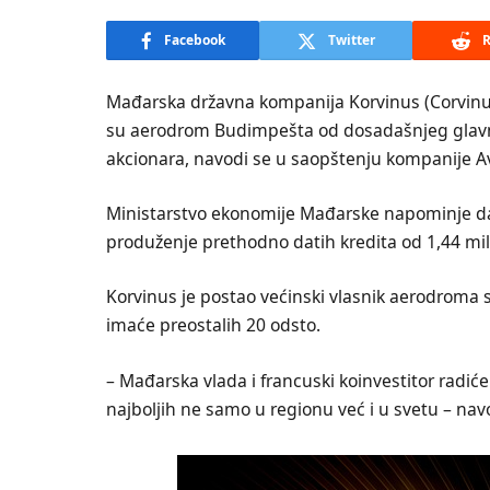
Facebook
Twitter
R
Mađarska državna kompanija Korvinus (Corvinus Zr
su aerodrom Budimpešta od dosadašnjeg glavnog
akcionara, navodi se u saopštenju kompanije Av
Ministarstvo ekonomije Mađarske napominje da 
produženje prethodno datih kredita od 1,44 mili
Korvinus je postao većinski vlasnik aerodroma s
imaće preostalih 20 odsto.
– Mađarska vlada i francuski koinvestitor rad
najboljih ne samo u regionu već i u svetu – na