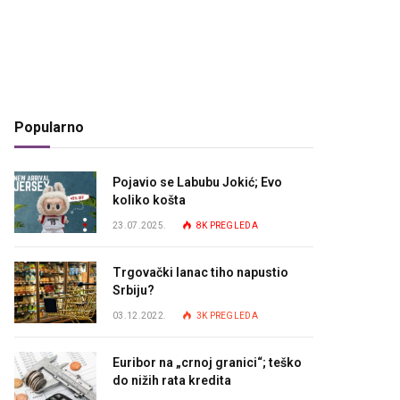
Popularno
Pojavio se Labubu Jokić; Evo
koliko košta
23.07.2025.
8K
PREGLEDA
Trgovački lanac tiho napustio
Srbiju?
03.12.2022.
3K
PREGLEDA
Euribor na „crnoj granici“; teško
do nižih rata kredita