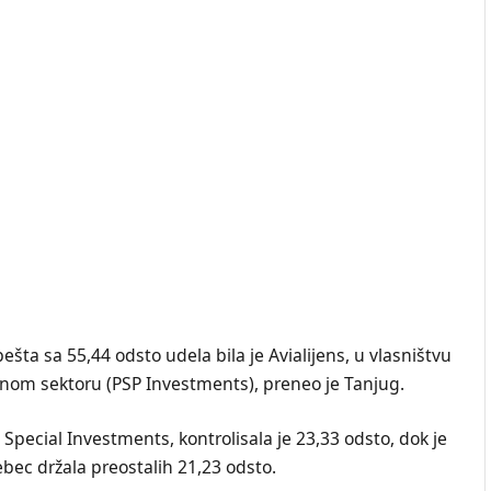
ta sa 55,44 odsto udela bila je Avialijens, u vlasništvu
vnom sektoru (PSP Investments), preneo je Tanjug.
pecial Investments, kontrolisala je 23,33 odsto, dok je
ec držala preostalih 21,23 odsto.