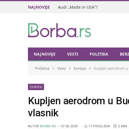
NAJNOVIJE
Audi „Made in USA“?
NAJNOVIJE
VESTI
POLITIKA
BER
Početna
Vesti
Evropa
Kupljen aerodrom u B
»
»
»
EVROPA
Kupljen aerodrom u Bud
vlasnik
AUTOR
BORBA.RS
07.06.2024.
17
PREGLEDA
2 MIN.