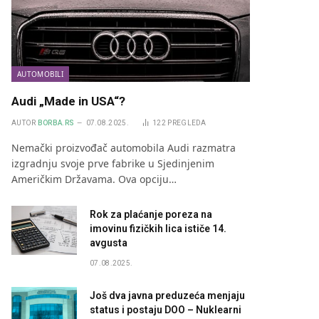
AUTOMOBILI
Audi „Made in USA“?
AUTOR
BORBA.RS
07.08.2025.
122
PREGLEDA
Nemački proizvođač automobila Audi razmatra
izgradnju svoje prve fabrike u Sjedinjenim
Američkim Državama. Ova opciju…
Rok za plaćanje poreza na
imovinu fizičkih lica ističe 14.
avgusta
07.08.2025.
Još dva javna preduzeća menjaju
status i postaju DOO – Nuklearni