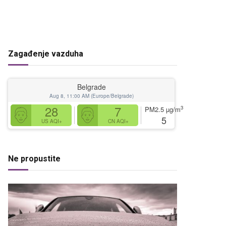
Zagađenje vazduha
Belgrade
Aug 8, 11:00 AM (Europe/Belgrade)
28
7
3
PM2.5
µg/m
5
US AQI+
CN AQI+
Ne propustite