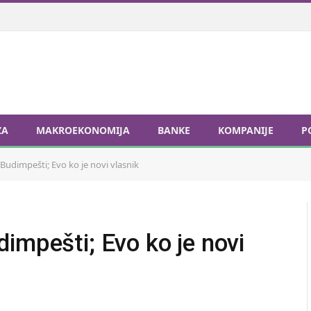
ZA
MAKROEKONOMIJA
BANKE
KOMPANIJE
P
udimpešti; Evo ko je novi vlasnik
impešti; Evo ko je novi