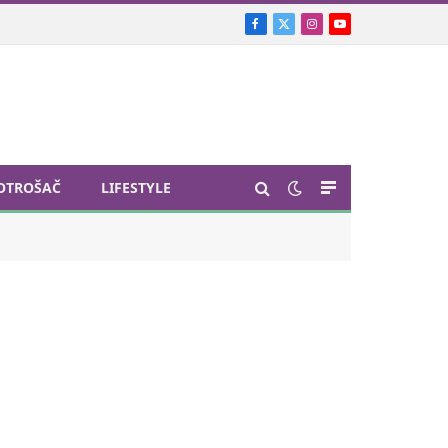
Facebook
X
Instagram
YouTube
(Twitter)
OTROŠAČ
LIFESTYLE