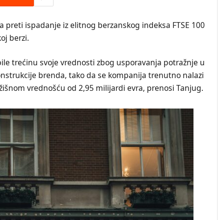
a preti ispadanje iz elitnog berzanskog indeksa FTSE 100
oj berzi.
bile trećinu svoje vrednosti zbog usporavanja potražnje u
onstrukcije brenda, tako da se kompanija trenutno nalazi
žišnom vrednošću od 2,95 milijardi evra, prenosi Tanjug.