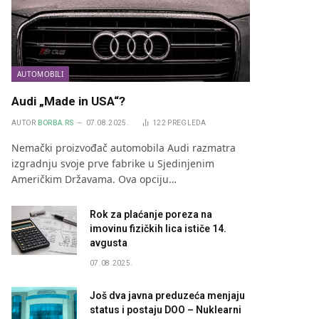
AUTOMOBILI
Audi „Made in USA“?
AUTOR
BORBA.RS
07.08.2025.
122
PREGLEDA
Nemački proizvođač automobila Audi razmatra
izgradnju svoje prve fabrike u Sjedinjenim
Američkim Državama. Ova opciju…
Rok za plaćanje poreza na
imovinu fizičkih lica ističe 14.
avgusta
07.08.2025.
Još dva javna preduzeća menjaju
status i postaju DOO – Nuklearni