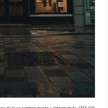
ebna da bi se zadržalo mesto u elitnom klubu FTSE 100,