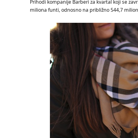
Prihodi kompanije Barberi za kvartal koji se za
miliona funti, odnosno na približno 544,7 milion