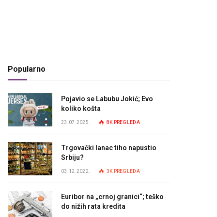
Popularno
Pojavio se Labubu Jokić; Evo
koliko košta
23.07.2025.
8K
PREGLEDA
Trgovački lanac tiho napustio
Srbiju?
03.12.2022.
3K
PREGLEDA
Euribor na „crnoj granici“; teško
do nižih rata kredita