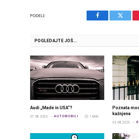
PODELI:
Facebook
Twitter
POGLEDAJTE JOŠ...
Audi „Made in USA“?
Poznata mod
kažnjena
AUTOMOBILI
07.08.2025.
1 MIN.
K
03.08.2025.