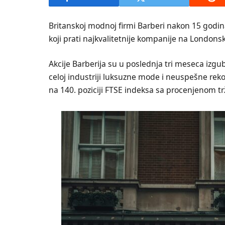
Britanskoj modnoj firmi Barberi nakon 15 godin
koji prati najkvalitetnije kompanije na Londonsk
Akcije Barberija su u poslednja tri meseca izgu
celoj industriji luksuzne mode i neuspešne rek
na 140. poziciji FTSE indeksa sa procenjenom tr