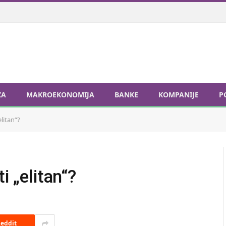
ZA
MAKROEKONOMIJA
BANKE
KOMPANIJE
P
elitan“?
i „elitan“?
eddit