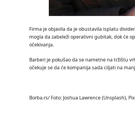
Firma je objavila da je obustavila isplatu divide
mogla da zabeleži operativni gubitak, dok će ope
očekivanja.
Barberi je pokušao da se nametne na tržištu vrh
očekuje se da će kompanija sada ciljati na manj
Borba.rs/ Foto: Joshua Lawrence (Unsplash), Pi