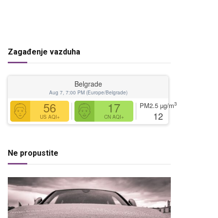
Zagađenje vazduha
Belgrade
Aug 7, 7:00 PM (Europe/Belgrade)
56
17
3
PM2.5
µg/m
12
US AQI+
CN AQI+
Ne propustite