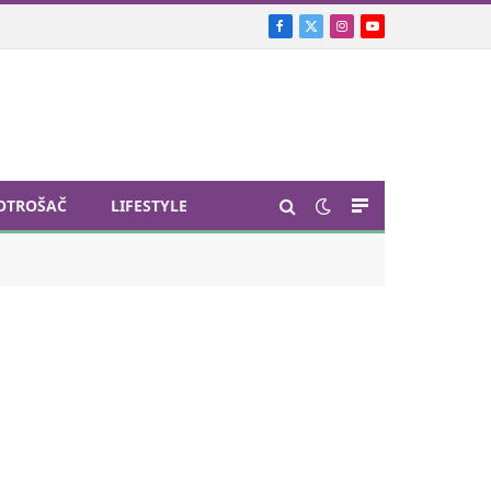
Facebook
X
Instagram
YouTube
(Twitter)
OTROŠAČ
LIFESTYLE