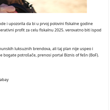
nde i upozorila da bi u prvoj polovini fiskalne godine
rativni profit za celu fiskalnu 2025. verovatno biti ispod
unskih luksuznih brendova, ali taj plan nije uspeo i
e bogate potrošače, prenosi portal Biznis of fešn (BoF).
xabay