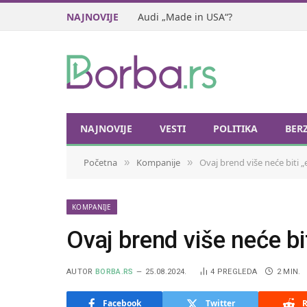
NAJNOVIJE
Audi „Made in USA“?
NAJNOVIJE
VESTI
POLITIKA
BER
Početna
Kompanije
Ovaj brend više neće biti „
»
»
KOMPANIJE
Ovaj brend više neće bit
AUTOR
BORBA.RS
25.08.2024.
4
PREGLEDA
2 MIN.
Facebook
Twitter
R