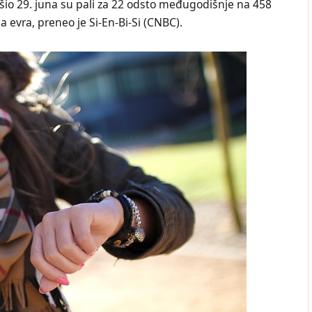
vršio 29. juna su pali za 22 odsto međugodišnje na 458
a evra, preneo je Si-En-Bi-Si (CNBC).