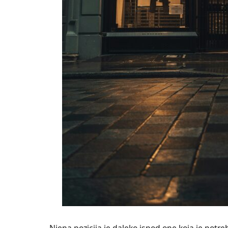
Njena pozicija je daleko ispod one koja je potr