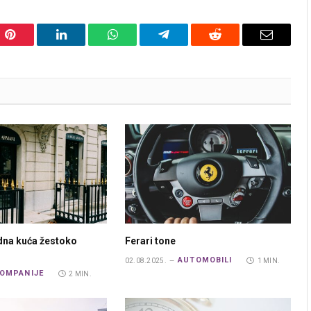
Pinterest
LinkedIn
WhatsApp
Telegram
Reddit
Email
na kuća žestoko
Ferari tone
AUTOMOBILI
02.08.2025.
1 MIN.
OMPANIJE
2 MIN.