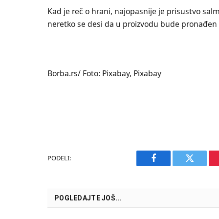
Kad je reč o hrani, najopasnije je prisustvo salmo
neretko se desi da u proizvodu bude pronađen os
Borba.rs/ Foto: Pixabay, Pixabay
PODELI:
Facebook
Twitter
POGLEDAJTE JOŠ...