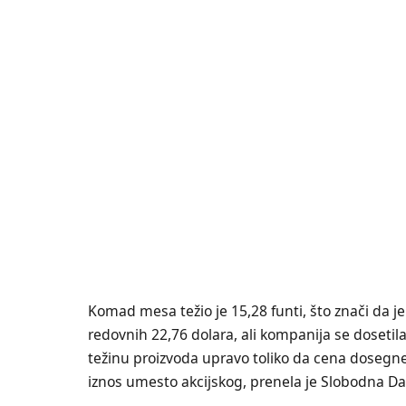
Komad mesa težio je 15,28 funti, što znači da j
redovnih 22,76 dolara, ali kompanija se dosetil
težinu proizvoda upravo toliko da cena dosegne
iznos umesto akcijskog, prenela je Slobodna Da