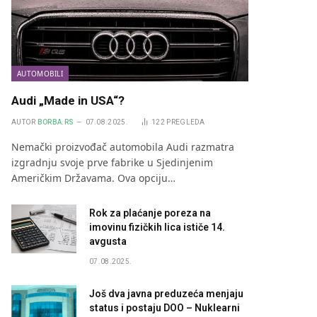
AUTOMOBILI
Audi „Made in USA“?
AUTOR
BORBA.RS
07.08.2025.
122
PREGLEDA
Nemački proizvođač automobila Audi razmatra
izgradnju svoje prve fabrike u Sjedinjenim
Američkim Državama. Ova opciju…
Rok za plaćanje poreza na
imovinu fizičkih lica ističe 14.
avgusta
07.08.2025.
Još dva javna preduzeća menjaju
status i postaju DOO – Nuklearni