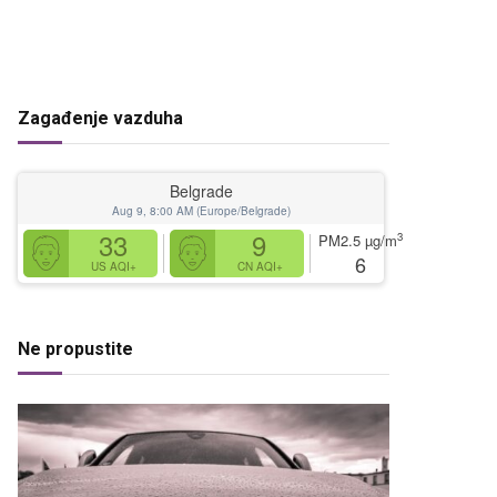
Zagađenje vazduha
Belgrade
Aug 9, 8:00 AM (Europe/Belgrade)
33
9
3
PM2.5
µg/m
6
US AQI+
CN AQI+
Ne propustite