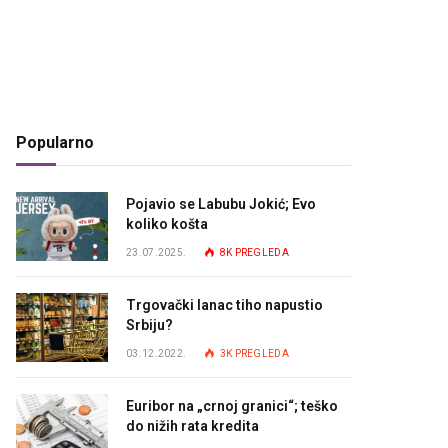
Popularno
Pojavio se Labubu Jokić; Evo
koliko košta
23.07.2025.
8K
PREGLEDA
Trgovački lanac tiho napustio
Srbiju?
03.12.2022.
3K
PREGLEDA
Euribor na „crnoj granici“; teško
do nižih rata kredita