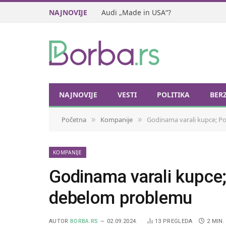
NAJNOVIJE
Audi „Made in USA“?
NAJNOVIJE
VESTI
POLITIKA
BER
Početna
Kompanije
Godinama varali kupce; Po
»
»
KOMPANIJE
Godinama varali kupce;
debelom problemu
AUTOR
BORBA.RS
02.09.2024.
13
PREGLEDA
2 MIN.