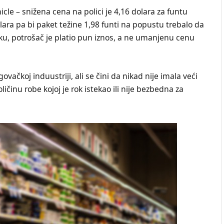
cle – snižena cena na polici je 4,16 dolara za funtu
lara pa bi paket težine 1,98 funti na popustu trebalo da
iku, potrošač je platio pun iznos, a ne umanjenu cenu
vačkoj induustriji, ali se čini da nikad nije imala veći
ičinu robe kojoj je rok istekao ili nije bezbedna za