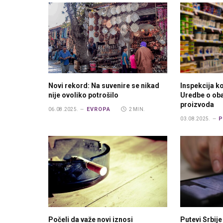
Novi rekord: Na suvenire se nikad
Inspekcija k
nije ovoliko potrošilo
Uredbe o ob
proizvoda
EVROPA
06.08.2025.
2 MIN.
P
03.08.2025.
Počeli da važe novi iznosi
Putevi Srbij