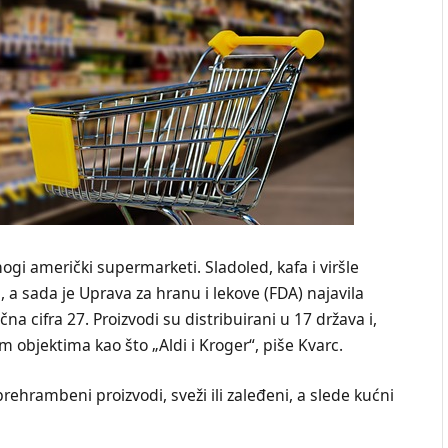
ogi američki supermarketi. Sladoled, kafa i viršle
a sada je Uprava za hranu i lekove (FDA) najavila
na cifra 27. Proizvodi su distribuirani u 17 država i,
objektima kao što „Aldi i Kroger“, piše Kvarc.
ehrambeni proizvodi, sveži ili zaleđeni, a slede kućni