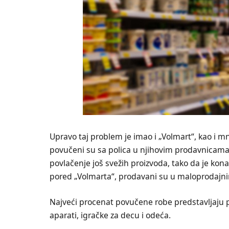
Upravo taj problem je imao i „Volmart“, kao i mn
povučeni su sa polica u njihovim prodavnicama, 
povlačenje još svežih proizvoda, tako da je konač
pored „Volmarta“, prodavani su u maloprodajnim 
Najveći procenat povučene robe predstavljaju pr
aparati, igračke za decu i odeća.