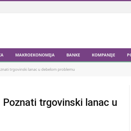
ZA
MAKROEKONOMIJA
BANKE
KOMPANIJE
P
znati trgovinski lanac u debelom problemu
 Poznati trgovinski lanac u