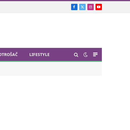
Facebook
X
Instagram
YouTube
(Twitter)
OTROŠAČ
LIFESTYLE