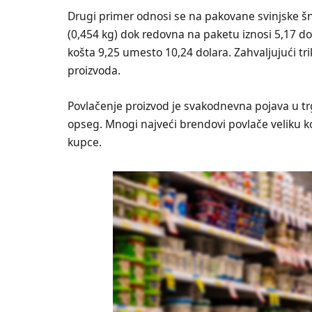
Drugi primer odnosi se na pakovane svinjske šni
(0,454 kg) dok redovna na paketu iznosi 5,17 do
košta 9,25 umesto 10,24 dolara. Zahvaljujući tr
proizvoda.
Povlačenje proizvod je svakodnevna pojava u trgo
opseg. Mnogi najveći brendovi povlače veliku kol
kupce.