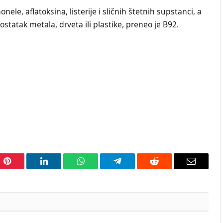
nele, aflatoksina, listerije i sličnih štetnih supstanci, a
tatak metala, drveta ili plastike, preneo je B92.
Pinterest
LinkedIn
WhatsApp
Telegram
Reddit
Email