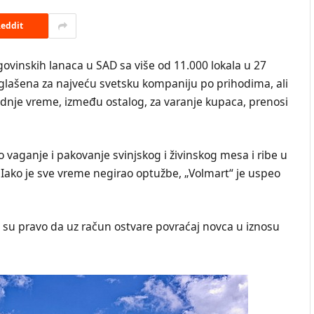
eddit
rgovinskih lanaca u SAD sa više od 11.000 lokala u 27
glašena za najveću svetsku kompaniju po prihodima, ali
lednje vreme, između ostalog, za varanje kupaca, prenosi
o vaganje i pakovanje svinjskog i živinskog mesa i ribe u
ako je sve vreme negirao optužbe, „Volmart“ je uspeo
i su pravo da uz račun ostvare povraćaj novca u iznosu