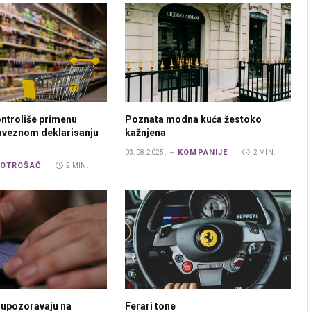
ontroliše primenu
Poznata modna kuća žestoko
aveznom deklarisanju
kažnjena
KOMPANIJE
03.08.2025.
2 MIN.
OTROŠAČ
2 MIN.
e upozoravaju na
Ferari tone