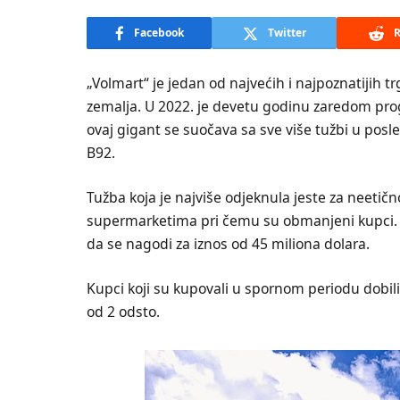
Facebook
Twitter
R
„Volmart“ je jedan od najvećih i najpoznatijih t
zemalja. U 2022. je devetu godinu zaredom pro
ovaj gigant se suočava sa sve više tužbi u pos
B92.
Tužba koja je najviše odjeknula jeste za neetičn
supermarketima pri čemu su obmanjeni kupci. I
da se nagodi za iznos od 45 miliona dolara.
Kupci koji su kupovali u spornom periodu dobil
od 2 odsto.