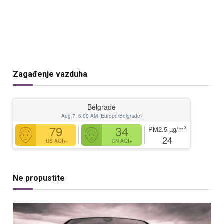
Zagađenje vazduha
Belgrade
Aug 7, 6:00 AM (Europe/Belgrade)
79
34
3
PM2.5
µg/m
24
US AQI+
CN AQI+
Ne propustite