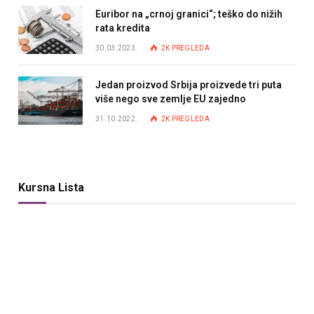
Euribor na „crnoj granici“; teško do nižih
rata kredita
30.03.2023.
2K
PREGLEDA
Jedan proizvod Srbija proizvede tri puta
više nego sve zemlje EU zajedno
31.10.2022.
2K
PREGLEDA
Kursna Lista