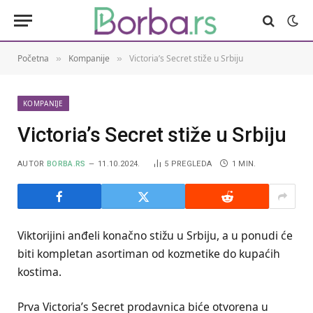
Početna
Kompanije
Victoria’s Secret stiže u Srbiju
»
»
KOMPANIJE
Victoria’s Secret stiže u Srbiju
AUTOR
BORBA.RS
11.10.2024.
5
PREGLEDA
1 MIN.
Viktorijini anđeli konačno stižu u Srbiju, a u ponudi će
biti kompletan asortiman od kozmetike do kupaćih
kostima.
Prva Victoria’s Secret prodavnica biće otvorena u