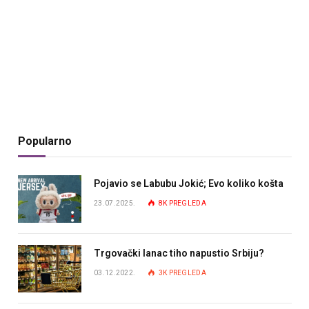
Popularno
Pojavio se Labubu Jokić; Evo koliko košta
23.07.2025.
8K
PREGLEDA
Trgovački lanac tiho napustio Srbiju?
03.12.2022.
3K
PREGLEDA