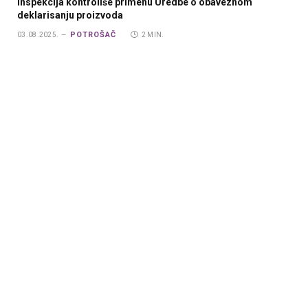
Inspekcija kontroliše primenu Uredbe o obaveznom
deklarisanju proizvoda
POTROŠAČ
03.08.2025.
2 MIN.