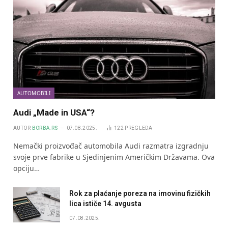
AUTOMOBILI
Audi „Made in USA“?
AUTOR
BORBA.RS
07.08.2025.
122
PREGLEDA
Nemački proizvođač automobila Audi razmatra izgradnju
svoje prve fabrike u Sjedinjenim Američkim Državama. Ova
opciju…
Rok za plaćanje poreza na imovinu fizičkih
lica ističe 14. avgusta
07.08.2025.