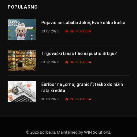
POPULARNO
Pojavio se Labubu Jokić; Evo koliko košta
23.07.2025.
8K
PREGLEDA
Trgovački lanac tiho napustio Srbiju?
03.12.2022.
3K
PREGLEDA
Euribor na „crnoj granici“; teško do nižih
rata kredita
30.03.2023.
2K
PREGLEDA
© 2026 Borba.rs. Maintained by
WIN Solutions
.