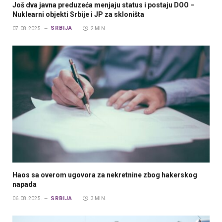
Još dva javna preduzeća menjaju status i postaju DOO –
Nuklearni objekti Srbije i JP za skloništa
SRBIJA
07.08.2025.
2 MIN.
Haos sa overom ugovora za nekretnine zbog hakerskog
napada
SRBIJA
06.08.2025.
3 MIN.