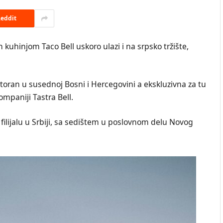
eddit
kuhinjom Taco Bell uskoro ulazi i na srpsko tržište,
storan u susednoj Bosni i Hercegovini a ekskluzivna za tu
ompaniji Tastra Bell.
 filijalu u Srbiji, sa sedištem u poslovnom delu Novog