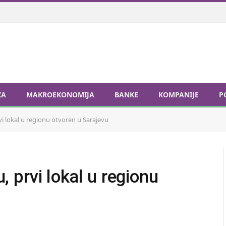
ZA
MAKROEKONOMIJA
BANKE
KOMPANIJE
P
prvi lokal u regionu otvoren u Sarajevu
u, prvi lokal u regionu