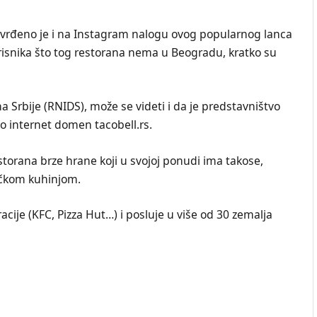
 potvrđeno je i na Instagram nalogu ovog popularnog lanca
risnika što tog restorana nema u Beogradu, kratko su
Srbije (RNIDS), može se videti i da je predstavništvo
o internet domen tacobell.rs.
storana brze hrane koji u svojoj ponudi ima takose,
sičkom kuhinjom.
cije (KFC, Pizza Hut…) i posluje u više od 30 zemalja