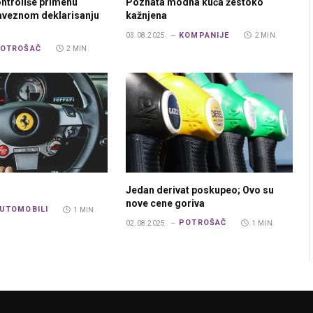
ontroliše primenu
Poznata modna kuća žestoko
aveznom deklarisanju
kažnjena
KOMPANIJE
03.08.2025.
2 MIN.
OTROŠAČ
2 MIN.
Jedan derivat poskupeo; Ovo su
nove cene goriva
UTOMOBILI
1 MIN.
POTROŠAČ
02.08.2025.
1 MIN.