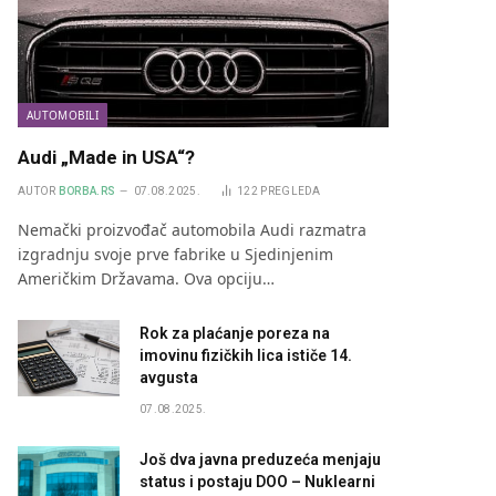
AUTOMOBILI
Audi „Made in USA“?
AUTOR
BORBA.RS
07.08.2025.
122
PREGLEDA
Nemački proizvođač automobila Audi razmatra
izgradnju svoje prve fabrike u Sjedinjenim
Američkim Državama. Ova opciju…
Rok za plaćanje poreza na
imovinu fizičkih lica ističe 14.
avgusta
07.08.2025.
Još dva javna preduzeća menjaju
status i postaju DOO – Nuklearni