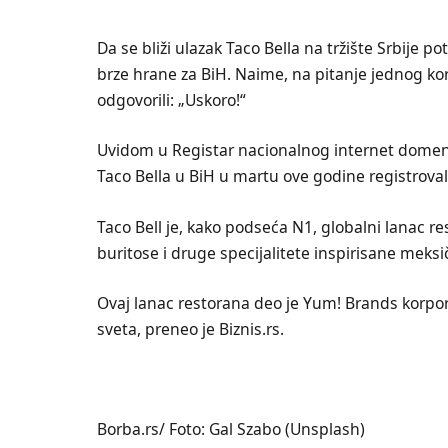
Da se bliži ulazak Taco Bella na tržište Srbije
brze hrane za BiH. Naime, na pitanje jednog ko
odgovorili: „Uskoro!“
Uvidom u Registar nacionalnog internet domena 
Taco Bella u BiH u martu ove godine registroval
Taco Bell je, kako podseća N1, globalni lanac re
buritose i druge specijalitete inspirisane mek
Ovaj lanac restorana deo je Yum! Brands korpora
sveta, preneo je Biznis.rs.
Borba.rs/ Foto: Gal Szabo (Unsplash)