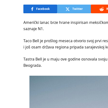
Facebook
Twitter
R
Američki lanac brze hrane inspirisan meksičkom 
saznaje N1.
Taco Bell je prošlog meseca otvorio svoj prvi re
i još osam država regiona pripada sarajevskoj k
Tastra Bell je u maju ove godine osnovala svoju
Beograda.