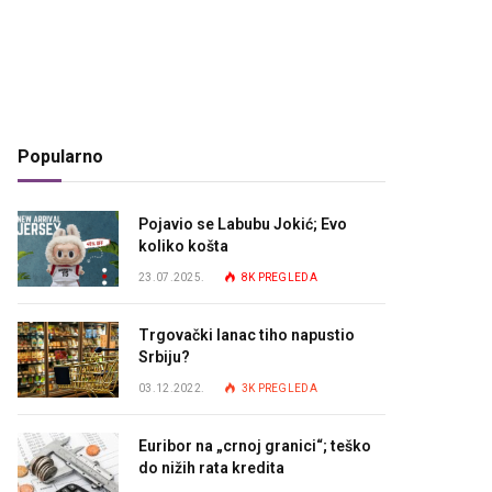
Popularno
Pojavio se Labubu Jokić; Evo
koliko košta
23.07.2025.
8K
PREGLEDA
Trgovački lanac tiho napustio
Srbiju?
03.12.2022.
3K
PREGLEDA
Euribor na „crnoj granici“; teško
do nižih rata kredita