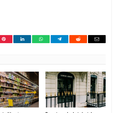
Pinterest
LinkedIn
WhatsApp
Telegram
Reddit
Email