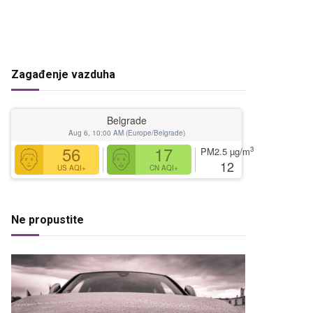
Zagađenje vazduha
Belgrade
Aug 6, 10:00 AM (Europe/Belgrade)
56
17
3
PM2.5
µg/m
12
US AQI+
CN AQI+
Ne propustite