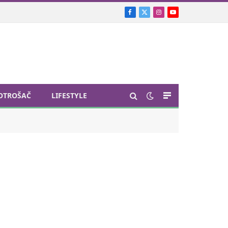
Facebook
X
Instagram
YouTube
(Twitter)
OTROŠAČ
LIFESTYLE