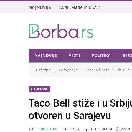
NAJNOVIJE
Audi „Made in USA“?
NAJNOVIJE
VESTI
POLITIKA
BER
Početna
Kompanije
Taco Bell stiže i u Srbiju, 
»
»
KOMPANIJE
Taco Bell stiže i u Srbij
otvoren u Sarajevu
AUTOR
BORBA.RS
04.11.2024.
10
PREGLEDA
2 MIN.