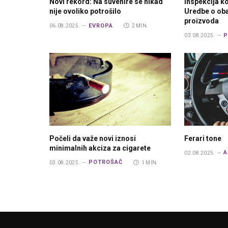
Novi rekord: Na suvenire se nikad
Inspekcija k
nije ovoliko potrošilo
Uredbe o ob
proizvoda
EVROPA
06.08.2025.
2 MIN.
P
03.08.2025.
Počeli da važe novi iznosi
Ferari tone
minimalnih akciza za cigarete
A
02.08.2025.
POTROŠAČ
03.08.2025.
1 MIN.