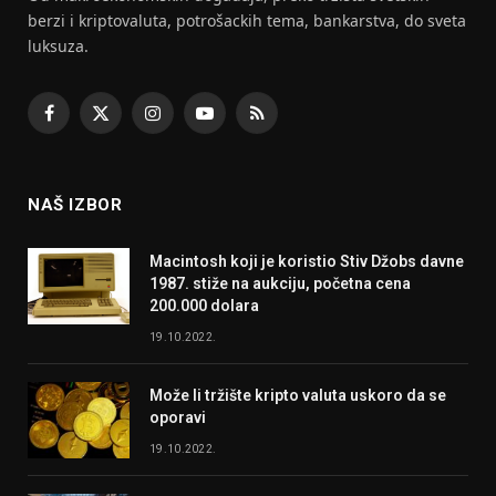
berzi i kriptovaluta, potrošackih tema, bankarstva, do sveta
luksuza.
Facebook
X
Instagram
YouTube
RSS
(Twitter)
NAŠ IZBOR
Macintosh koji je koristio Stiv Džobs davne
1987. stiže na aukciju, početna cena
200.000 dolara
19.10.2022.
Može li tržište kripto valuta uskoro da se
oporavi
19.10.2022.