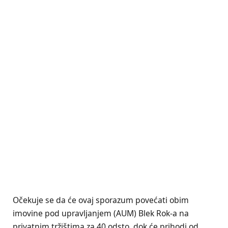
Očekuje se da će ovaj sporazum povećati obim
imovine pod upravljanjem (AUM) Blek Rok-a na
privatnim tržištima za 40 odsto, dok će prihodi od