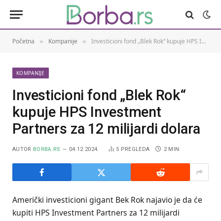
Početna
Kompanije
Investicioni fond „Blek Rok“ kupuje HPS Investment Partners za 12 milijardi dolara
»
»
KOMPANIJE
Investicioni fond „Blek Rok“
kupuje HPS Investment
Partners za 12 milijardi dolara
AUTOR
BORBA.RS
04.12.2024.
5
PREGLEDA
2 MIN.
Američki investicioni gigant Bek Rok najavio je da će
kupiti HPS Investment Partners za 12 milijardi