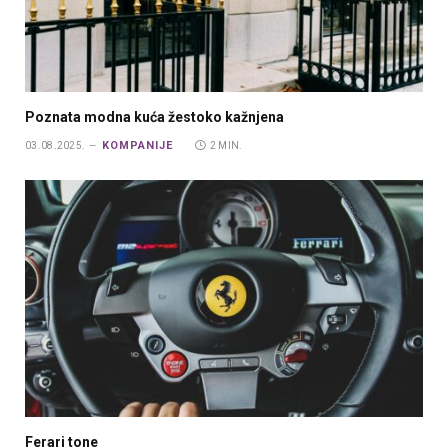
Poznata modna kuća žestoko kažnjena
KOMPANIJE
03.08.2025.
2 MIN.
Ferari tone