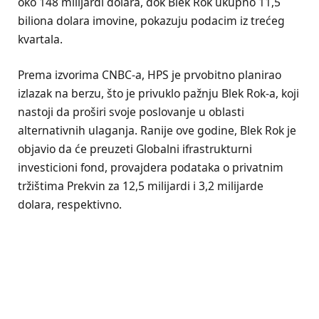
oko 148 milijardi dolara, dok Blek Rok ukupno 11,5
biliona dolara imovine, pokazuju podacim iz trećeg
kvartala.
Prema izvorima CNBC-a, HPS je prvobitno planirao
izlazak na berzu, što je privuklo pažnju Blek Rok-a, koji
nastoji da proširi svoje poslovanje u oblasti
alternativnih ulaganja. Ranije ove godine, Blek Rok je
objavio da će preuzeti Globalni ifrastrukturni
investicioni fond, provajdera podataka o privatnim
tržištima Prekvin za 12,5 milijardi i 3,2 milijarde
dolara, respektivno.