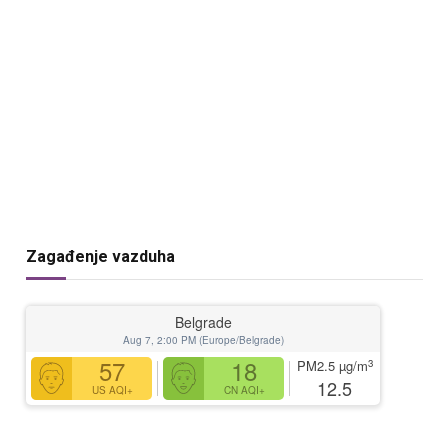
Zagađenje vazduha
Belgrade
Aug 7, 2:00 PM (Europe/Belgrade)
57
18
3
PM2.5
µg/m
12.5
US AQI+
CN AQI+