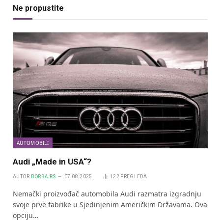
Ne propustite
AUTOMOBILI
Audi „Made in USA“?
AUTOR
BORBA.RS
07.08.2025.
122
PREGLEDA
Nemački proizvođač automobila Audi razmatra izgradnju
svoje prve fabrike u Sjedinjenim Američkim Državama. Ova
opciju…