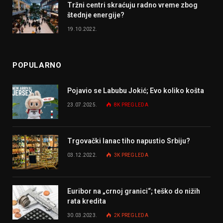
Tržni centri skraćuju radno vreme zbog
štednje energije?
19.10.2022.
POPULARNO
Pojavio se Labubu Jokić; Evo koliko košta
23.07.2025.
8K
PREGLEDA
Trgovački lanac tiho napustio Srbiju?
03.12.2022.
3K
PREGLEDA
Euribor na „crnoj granici“; teško do nižih
rata kredita
30.03.2023.
2K
PREGLEDA