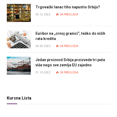
Trgovački lanac tiho napustio Srbiju?
03.12.2022.
3K
PREGLEDA
Euribor na „crnoj granici“; teško do nižih
rata kredita
30.03.2023.
2K
PREGLEDA
Jedan proizvod Srbija proizvede tri puta
više nego sve zemlje EU zajedno
31.10.2022.
2K
PREGLEDA
Kursna Lista