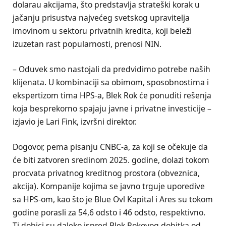
dolarau akcijama, što predstavlja strateški korak u
jačanju prisustva najvećeg svetskog upravitelja
imovinom u sektoru privatnih kredita, koji beleži
izuzetan rast popularnosti, prenosi NIN.
– Oduvek smo nastojali da predvidimo potrebe naših
klijenata. U kombinaciji sa obimom, sposobnostima i
ekspertizom tima HPS-a, Blek Rok će ponuditi rešenja
koja besprekorno spajaju javne i privatne investicije –
izjavio je Lari Fink, izvršni direktor.
Dogovor, pema pisanju CNBC-a, za koji se očekuje da
će biti zatvoren sredinom 2025. godine, dolazi tokom
procvata privatnog kreditnog prostora (obveznica,
akcija). Kompanije kojima se javno trguje uporedive
sa HPS-om, kao što je Blue Ovl Kapital i Ares su tokom
godine porasli za 54,6 odsto i 46 odsto, respektivno.
Ti dobici su daleko ispred Blek Rokovog dobitka od