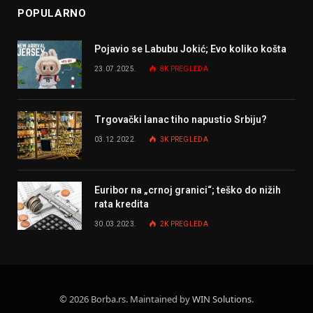
POPULARNO
Pojavio se Labubu Jokić; Evo koliko košta
23.07.2025.
8K
PREGLEDA
Trgovački lanac tiho napustio Srbiju?
03.12.2022.
3K
PREGLEDA
Euribor na „crnoj granici“; teško do nižih
rata kredita
30.03.2023.
2K
PREGLEDA
© 2026 Borba.rs. Maintained by
WIN Solutions
.