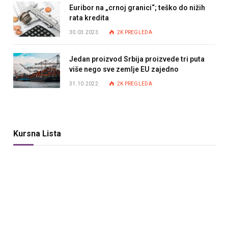
Euribor na „crnoj granici“; teško do nižih
rata kredita
30.03.2023.
2K
PREGLEDA
Jedan proizvod Srbija proizvede tri puta
više nego sve zemlje EU zajedno
31.10.2022.
2K
PREGLEDA
Kursna Lista