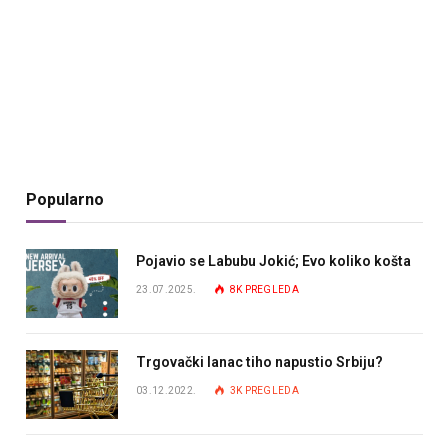
Popularno
Pojavio se Labubu Jokić; Evo koliko košta
23.07.2025.
8K
PREGLEDA
Trgovački lanac tiho napustio Srbiju?
03.12.2022.
3K
PREGLEDA