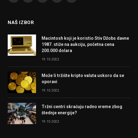
(Twitter)
NAŠ IZBOR
Macintosh koji je koristio Stiv Džobs davne
1987. stiže na aukciju, početna cena
200.000 dolara
19.10.2022.
Može li tržište kripto valuta uskoro da se
oporavi
19.10.2022.
Tržni centri skraćuju radno vreme zbog
štednje energije?
19.10.2022.