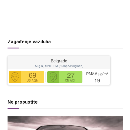
Zagađenje vazduha
Belgrade
Aug 6, 10:00 PM (Europe/Belgrade)
69
27
3
PM2.5
µg/m
19
US AQI+
CN AQI+
Ne propustite