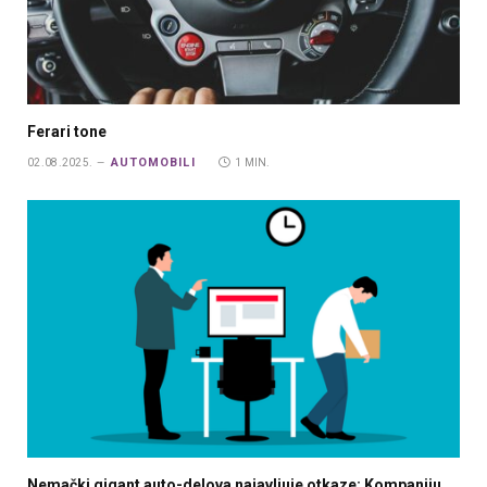
Ferari tone
AUTOMOBILI
02.08.2025.
1 MIN.
Nemački gigant auto-delova najavljuje otkaze; Kompaniju