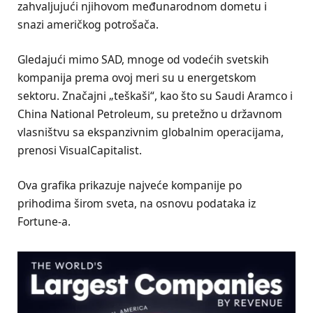
zahvaljujući njihovom međunarodnom dometu i
snazi američkog potrošača.
Gledajući mimo SAD, mnoge od vodećih svetskih
kompanija prema ovoj meri su u energetskom
sektoru. Značajni „teškaši“, kao što su Saudi Aramco i
China National Petroleum, su pretežno u državnom
vlasništvu sa ekspanzivnim globalnim operacijama,
prenosi VisualCapitalist.
Ova grafika prikazuje najveće kompanije po
prihodima širom sveta, na osnovu podataka iz
Fortune-a.