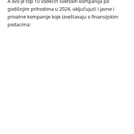
A ovo je top 10 vodećih svetskih kompanija po
godišnjim prihodima u 2024, uključujući i javne i
privatne kompanije koje izveštavaju o finansijskim
podacima: