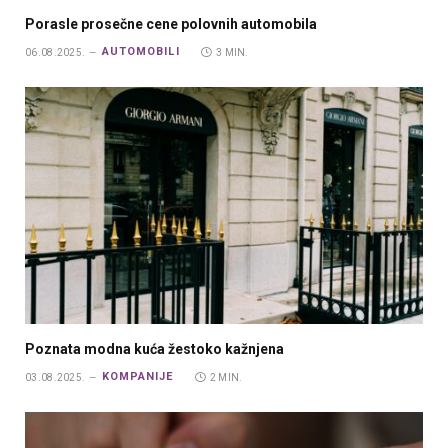
Porasle prosečne cene polovnih automobila
AUTOMOBILI
06.08.2025.
3 MIN.
Poznata modna kuća žestoko kažnjena
KOMPANIJE
03.08.2025.
2 MIN.