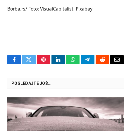
Borba.rs/ Foto: VisualCapitalist, Pixabay
Facebook
Twitter
Pinterest
LinkedIn
WhatsApp
Telegram
Reddit
Email
POGLEDAJTE JOŠ...