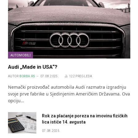
AUTOMOBILI
Audi „Made in USA“?
AUTOR
BORBA.RS
07.08.2025.
122
PREGLEDA
Nemački proizvođač automobila Audi razmatra izgradnju
svoje prve fabrike u Sjedinjenim Američkim Državama. Ova
opciju…
Rok za plaćanje poreza na imovinu fizičkih
lica ističe 14. avgusta
07.08.2025.