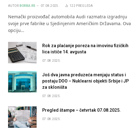
AUTOR
BORBA.RS
07.08.2025.
122
PREGLEDA
Nemački proizvođač automobila Audi razmatra izgradnju
svoje prve fabrike u Sjedinjenim Američkim Državama. Ova
opciju…
Rok za plaćanje poreza na imovinu fizičkih
lica ističe 14. avgusta
07.08.2025.
Još dva javna preduzeća menjaju status i
postaju DOO – Nuklearni objekti Srbije i JP
za skloništa
07.08.2025.
Pregled štampe – četvrtak 07.08.2025.
07.08.2025.