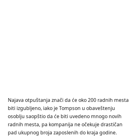
Najava otpuštanja znači da će oko 200 radnih mesta
biti izgubljeno, iako je Tompson u obaveštenju
osoblju saopštio da će biti uvedeno mnogo novih
radnih mesta, pa kompanija ne očekuje drastičan
pad ukupnog broja zaposlenih do kraja godine.