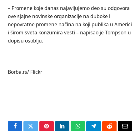
– Promene koje danas najavljujemo deo su odgovora
ove sjajne novinske organizacije na duboke i
nepovratne promene načina na koji publika u Americi
i širom sveta konzumira vesti – napisao je Tompson u
dopisu osoblju.
Borba.rs/ Flickr
Facebook
Twitter
Pinterest
LinkedIn
WhatsApp
Telegram
Reddit
Email