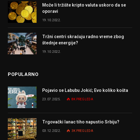
Može li tržište kripto valuta uskoro da se
oporavi
19.10.2022.
Tržni centri skraćuju radno vreme zbog
štednje energije?
19.10.2022.
POPULARNO
Pojavio se Labubu Jokić; Evo koliko košta
23.07.2025.
8K
PREGLEDA
Trgovački lanac tiho napustio Srbiju?
03.12.2022.
3K
PREGLEDA