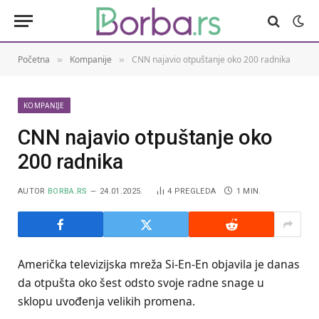
Početna
Kompanije
CNN najavio otpuštanje oko 200 radnika
»
»
KOMPANIJE
CNN najavio otpuštanje oko
200 radnika
AUTOR
BORBA.RS
24.01.2025.
4
PREGLEDA
1 MIN.
Američka televizijska mreža Si-En-En objavila je danas
da otpušta oko šest odsto svoje radne snage u
sklopu uvođenja velikih promena.