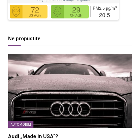
72
29
3
PM2.5
µg/m
20.5
US AQI+
CN AQI+
Ne propustite
AUTOMOBILI
Audi „Made in USA“?