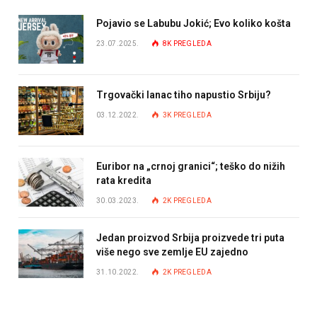
Pojavio se Labubu Jokić; Evo koliko košta
23.07.2025.
8K
PREGLEDA
Trgovački lanac tiho napustio Srbiju?
03.12.2022.
3K
PREGLEDA
Euribor na „crnoj granici“; teško do nižih
rata kredita
30.03.2023.
2K
PREGLEDA
Jedan proizvod Srbija proizvede tri puta
više nego sve zemlje EU zajedno
31.10.2022.
2K
PREGLEDA