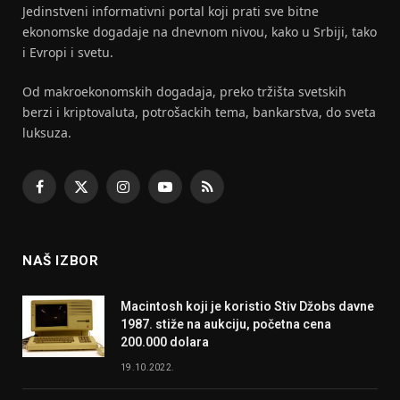
Jedinstveni informativni portal koji prati sve bitne
ekonomske dogadaje na dnevnom nivou, kako u Srbiji, tako
i Evropi i svetu.
Od makroekonomskih dogadaja, preko tržišta svetskih
berzi i kriptovaluta, potrošackih tema, bankarstva, do sveta
luksuza.
Facebook
X
Instagram
YouTube
RSS
(Twitter)
NAŠ IZBOR
Macintosh koji je koristio Stiv Džobs davne
1987. stiže na aukciju, početna cena
200.000 dolara
19.10.2022.