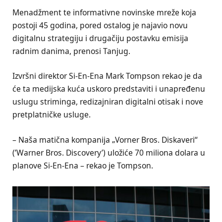
Menadžment te informativne novinske mreže koja
postoji 45 godina, pored ostalog je najavio novu
digitalnu strategiju i drugačiju postavku emisija
radnim danima, prenosi Tanjug.
Izvršni direktor Si-En-Ena Mark Tompson rekao je da
će ta medijska kuća uskoro predstaviti i unapređenu
uslugu striminga, redizajniran digitalni otisak i nove
pretplatničke usluge.
– Naša matična kompanija „Vorner Bros. Diskaveri“
(’Warner Bros. Discovery’) uložiće 70 miliona dolara u
planove Si-En-Ena – rekao je Tompson.