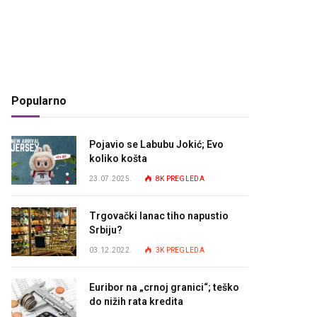
Popularno
Pojavio se Labubu Jokić; Evo
koliko košta
23.07.2025.
8K
PREGLEDA
Trgovački lanac tiho napustio
Srbiju?
03.12.2022.
3K
PREGLEDA
Euribor na „crnoj granici“; teško
do nižih rata kredita