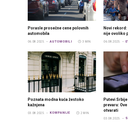
Porasle prosečne cene polovnih
Novi rekord:
automobila
nije ovoliko 
AUTOMOBILI
E
06.08.2025.
3 MIN.
06.08.2025.
Poznata modna kuća žestoko
Putevi Srbij
kažnjena
prevaru: Ov
otvarati
KOMPANIJE
03.08.2025.
2 MIN.
S
03.08.2025.