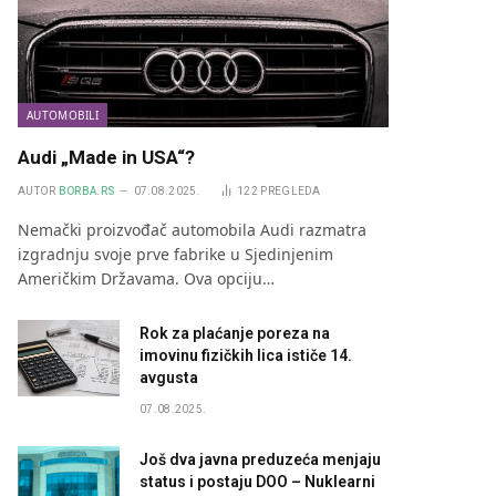
AUTOMOBILI
Audi „Made in USA“?
AUTOR
BORBA.RS
07.08.2025.
122
PREGLEDA
Nemački proizvođač automobila Audi razmatra
izgradnju svoje prve fabrike u Sjedinjenim
Američkim Državama. Ova opciju…
Rok za plaćanje poreza na
imovinu fizičkih lica ističe 14.
avgusta
07.08.2025.
Još dva javna preduzeća menjaju
status i postaju DOO – Nuklearni