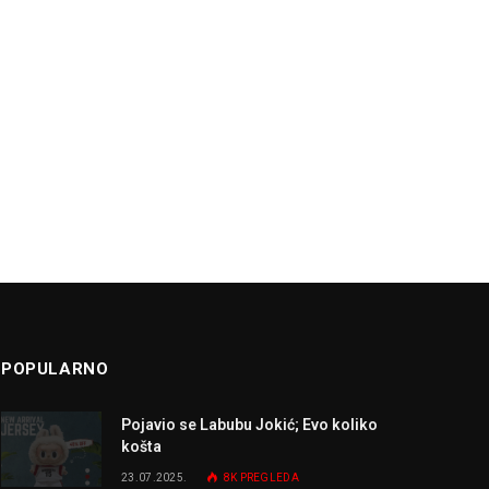
POPULARNO
Pojavio se Labubu Jokić; Evo koliko
košta
23.07.2025.
8K
PREGLEDA