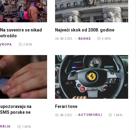
 Na suvenire se nikad
Najveći skok od 2008. godine
potrošilo
BANKE
06.08.2025.
4 MIN.
VROPA
2 MIN.
e upozoravaju na
Ferari tone
e SMS poruke ne
AUTOMOBILI
02.08.2025.
1 MIN.
RBIJA
1 MIN.