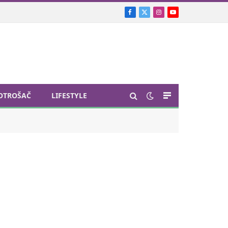
Facebook
X
Instagram
YouTube
(Twitter)
OTROŠAČ
LIFESTYLE