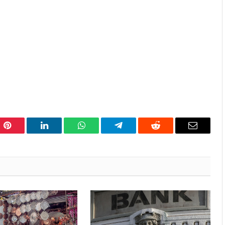
Pinterest
LinkedIn
WhatsApp
Telegram
Reddit
Email