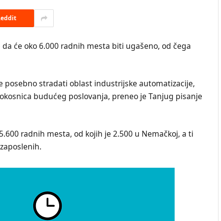
eddit
da će oko 6.000 radnih mesta biti ugašeno, od čega
posebno stradati oblast industrijske automatizacije,
I) i okosnica budućeg poslovanja, preneo je Tanjug pisanje
 5.600 radnih mesta, od kojih je 2.500 u Nemačkoj, a ti
 zaposlenih.