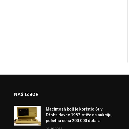
NAŠ IZBOR
Macintosh koji je koristio Stiv
Džobs davne 1987. stiže na aukciju,
početna cena 200.000 dolara
19.10.2022.