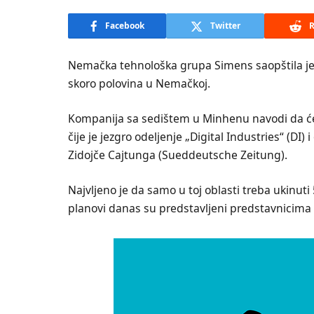
Facebook
Twitter
R
Nemačka tehnološka grupa Simens saopštila je 
skoro polovina u Nemačkoj.
Kompanija sa sedištem u Minhenu navodi da će 
čije je jezgro odeljenje „Digital Industries“ (D
Zidojče Cajtunga (Sueddeutsche Zeitung).
Najvljeno je da samo u toj oblasti treba ukinuti
planovi danas su predstavljeni predstavnicima