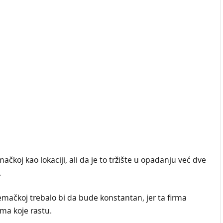
oj kao lokaciji, ali da je to tržište u opadanju već dve
.
mačkoj trebalo bi da bude konstantan, jer ta firma
ma koje rastu.