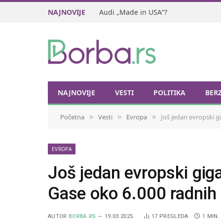
NAJNOVIJE
Audi „Made in USA“?
NAJNOVIJE
VESTI
POLITIKA
BER
Početna
Vesti
Evropa
Još jedan evropski g
»
»
»
EVROPA
Još jedan evropski giga
Gase oko 6.000 radnih
AUTOR
BORBA.RS
19.03.2025.
17
PREGLEDA
1 MIN.