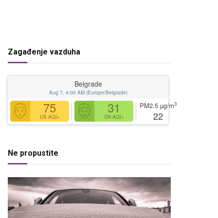
Zagađenje vazduha
Belgrade
Aug 7, 4:00 AM (Europe/Belgrade)
75
31
3
PM2.5
µg/m
22
US AQI+
CN AQI+
Ne propustite