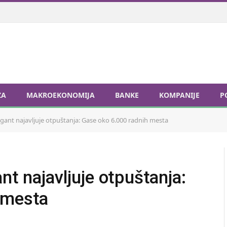
ZA
MAKROEKONOMIJA
BANKE
KOMPANIJE
P
igant najavljuje otpuštanja: Gase oko 6.000 radnih mesta
nt najavljuje otpuštanja:
 mesta