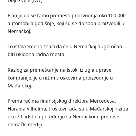
Dojče vele (DW).
Plan je da se tamo premesti proizvodnja oko 100.000
automobila godišnje, koji su se do sada proizvodili u
Nemačkoj.
To istovremeno znači da će u Nemačkoj dugoročno
biti ukidana radna mesta.
Razlog za premeštanje na istok, iz ugla uprave
kompanije, je u nižim troškovima proizvodnje u
Mađarskoj.
Prema rečima finansijskog direktora Mercedesa,
Haralda Vilhelma, troškovi rada su u Mađarskoj niži za
oko 70 odsto u poređenju sa Nemačkom, prenose
nemački mediji.