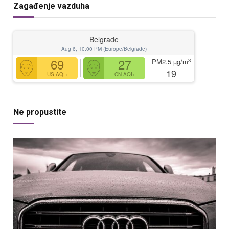
Zagađenje vazduha
Belgrade
Aug 6, 10:00 PM (Europe/Belgrade)
69
27
3
PM2.5
µg/m
19
US AQI+
CN AQI+
Ne propustite