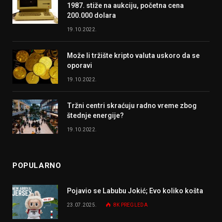
1987. stiže na aukciju, početna cena
200.000 dolara
19.10.2022.
Može li tržište kripto valuta uskoro da se
oporavi
19.10.2022.
Tržni centri skraćuju radno vreme zbog
štednje energije?
19.10.2022.
POPULARNO
Pojavio se Labubu Jokić; Evo koliko košta
23.07.2025.
8K
PREGLEDA