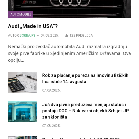
AUTOMOBILI
Audi „Made in USA“?
AUTOR
BORBA.RS
07.08.2025.
122
PREGLEDA
Nemački proizvođač automobila Audi razmatra izgradnju
svoje prve fabrike u Sjedinjenim Američkim Državama. Ova
opciju…
Rok za plaćanje poreza na imovinu fizičkih
lica ističe 14. avgusta
07.08.2025.
Još dva javna preduzeća menjaju status i
postaju DOO – Nuklearni objekti Srbije i JP
za skloništa
07.08.2025.