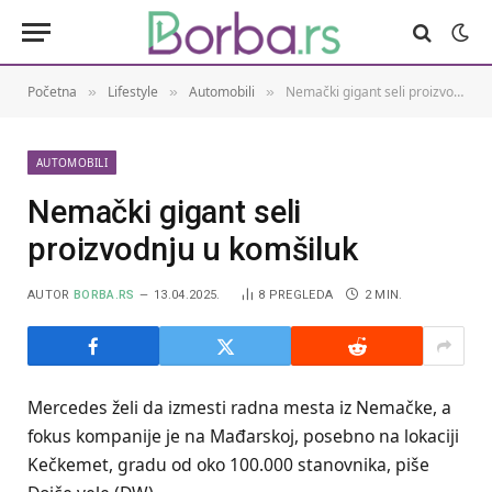
Početna
Lifestyle
Automobili
Nemački gigant seli proizvodnju u komšiluk
»
»
»
AUTOMOBILI
Nemački gigant seli
proizvodnju u komšiluk
AUTOR
BORBA.RS
13.04.2025.
8
PREGLEDA
2 MIN.
Mercedes želi da izmesti radna mesta iz Nemačke, a
fokus kompanije je na Mađarskoj, posebno na lokaciji
Kečkemet, gradu od oko 100.000 stanovnika, piše