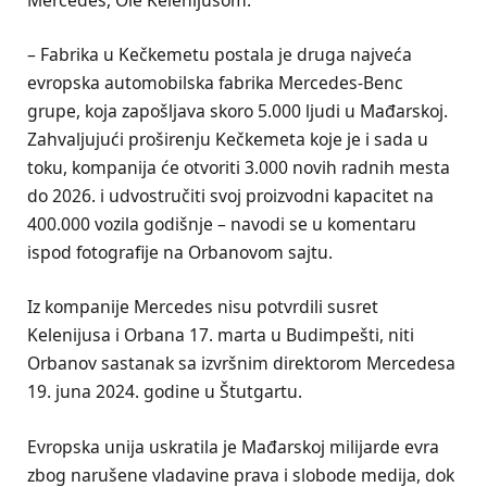
Mercedes, Ole Kelenijusom.
– Fabrika u Kečkemetu postala je druga najveća
evropska automobilska fabrika Mercedes-Benc
grupe, koja zapošljava skoro 5.000 ljudi u Mađarskoj.
Zahvaljujući proširenju Kečkemeta koje je i sada u
toku, kompanija će otvoriti 3.000 novih radnih mesta
do 2026. i udvostručiti svoj proizvodni kapacitet na
400.000 vozila godišnje – navodi se u komentaru
ispod fotografije na Orbanovom sajtu.
Iz kompanije Mercedes nisu potvrdili susret
Kelenijusa i Orbana 17. marta u Budimpešti, niti
Orbanov sastanak sa izvršnim direktorom Mercedesa
19. juna 2024. godine u Štutgartu.
Evropska unija uskratila je Mađarskoj milijarde evra
zbog narušene vladavine prava i slobode medija, dok