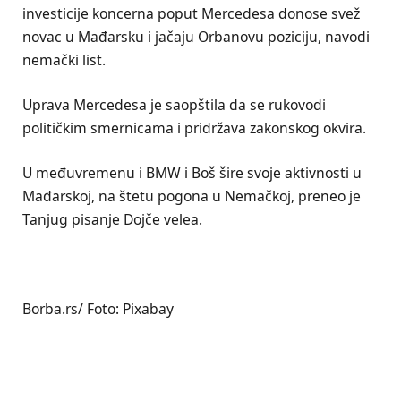
investicije koncerna poput Mercedesa donose svež
novac u Mađarsku i jačaju Orbanovu poziciju, navodi
nemački list.
Uprava Mercedesa je saopštila da se rukovodi
političkim smernicama i pridržava zakonskog okvira.
U međuvremenu i BMW i Boš šire svoje aktivnosti u
Mađarskoj, na štetu pogona u Nemačkoj, preneo je
Tanjug pisanje Dojče velea.
Borba.rs/ Foto: Pixabay