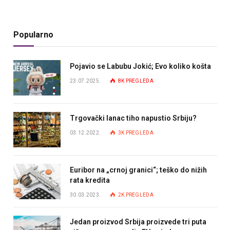
Popularno
Pojavio se Labubu Jokić; Evo koliko košta
23.07.2025.
8K
PREGLEDA
Trgovački lanac tiho napustio Srbiju?
03.12.2022.
3K
PREGLEDA
Euribor na „crnoj granici“; teško do nižih
rata kredita
30.03.2023.
2K
PREGLEDA
Jedan proizvod Srbija proizvede tri puta