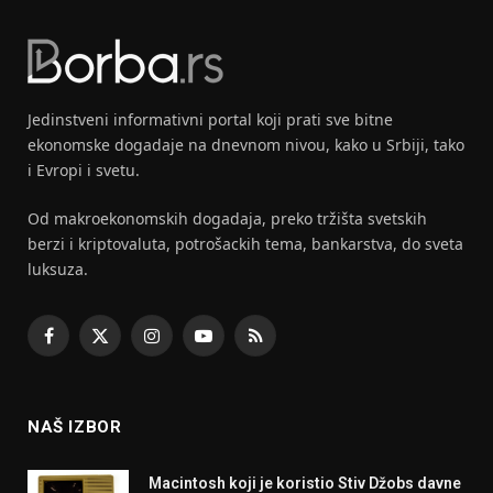
Jedinstveni informativni portal koji prati sve bitne
ekonomske dogadaje na dnevnom nivou, kako u Srbiji, tako
i Evropi i svetu.
Od makroekonomskih dogadaja, preko tržišta svetskih
berzi i kriptovaluta, potrošackih tema, bankarstva, do sveta
luksuza.
Facebook
X
Instagram
YouTube
RSS
(Twitter)
NAŠ IZBOR
Macintosh koji je koristio Stiv Džobs davne