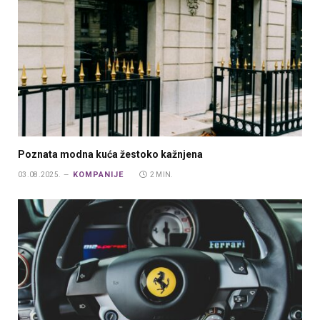
Poznata modna kuća žestoko kažnjena
KOMPANIJE
03.08.2025.
2 MIN.