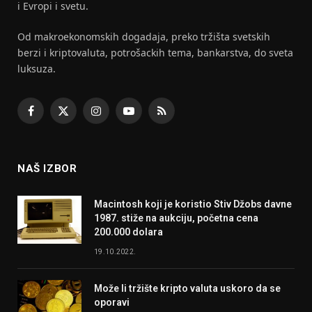
i Evropi i svetu.
Od makroekonomskih dogadaja, preko tržišta svetskih
berzi i kriptovaluta, potrošackih tema, bankarstva, do sveta
luksuza.
Facebook
X
Instagram
YouTube
RSS
(Twitter)
NAŠ IZBOR
Macintosh koji je koristio Stiv Džobs davne
1987. stiže na aukciju, početna cena
200.000 dolara
19.10.2022.
Može li tržište kripto valuta uskoro da se
oporavi