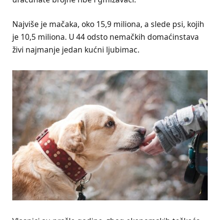
Najviše je mačaka, oko 15,9 miliona, a slede psi, kojih
je 10,5 miliona. U 44 odsto nemačkih domaćinstava
živi najmanje jedan kućni ljubimac.