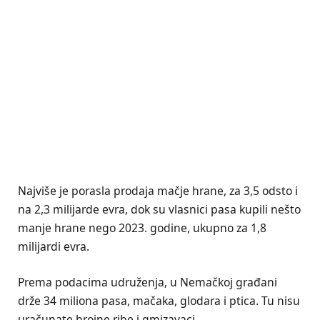
Najviše je porasla prodaja mačje hrane, za 3,5 odsto i
na 2,3 milijarde evra, dok su vlasnici pasa kupili nešto
manje hrane nego 2023. godine, ukupno za 1,8
milijardi evra.
Prema podacima udruženja, u Nemačkoj građani
drže 34 miliona pasa, mačaka, glodara i ptica. Tu nisu
uračunate brojne ribe i gmizavaci.