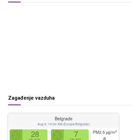
Zagađenje vazduha
Belgrade
Aug 9, 10:00 AM (Europe/Belgrade)
28
7
3
PM2.5
µg/m
5
US AQI+
CN AQI+