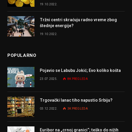
19.10.2022.
Tržni centri skraćuju radno vreme zbog
štednje energije?
19.10.2022.
POPULARNO
Pojavio se Labubu Jokić; Evo koliko košta
23.07.2025.
8K
PREGLEDA
Trgovački lanac tiho napustio Srbiju?
03.12.2022.
3K
PREGLEDA
Euribor na „crnoj granici“; teško do nižih