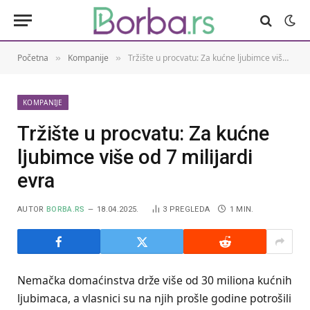
Početna
Kompanije
Tržište u procvatu: Za kućne ljubimce više od 7 milijardi evra
»
»
KOMPANIJE
Tržište u procvatu: Za kućne
ljubimce više od 7 milijardi
evra
AUTOR
BORBA.RS
18.04.2025.
3
PREGLEDA
1 MIN.
Nemačka domaćinstva drže više od 30 miliona kućnih
ljubimaca, a vlasnici su na njih prošle godine potrošili