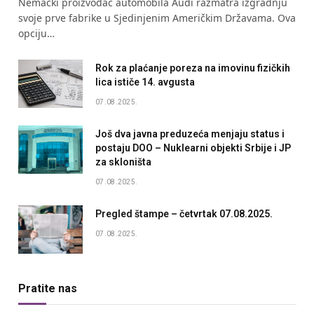
Nemački proizvođač automobila Audi razmatra izgradnju
svoje prve fabrike u Sjedinjenim Američkim Državama. Ova
opciju…
Rok za plaćanje poreza na imovinu fizičkih
lica ističe 14. avgusta
07.08.2025.
Još dva javna preduzeća menjaju status i
postaju DOO – Nuklearni objekti Srbije i JP
za skloništa
07.08.2025.
Pregled štampe – četvrtak 07.08.2025.
07.08.2025.
Pratite nas