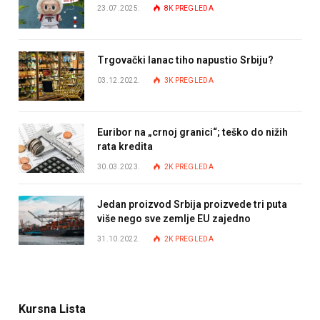
23.07.2025.
8K
PREGLEDA
Trgovački lanac tiho napustio Srbiju?
03.12.2022.
3K
PREGLEDA
Euribor na „crnoj granici“; teško do nižih
rata kredita
30.03.2023.
2K
PREGLEDA
Jedan proizvod Srbija proizvede tri puta
više nego sve zemlje EU zajedno
31.10.2022.
2K
PREGLEDA
Kursna Lista