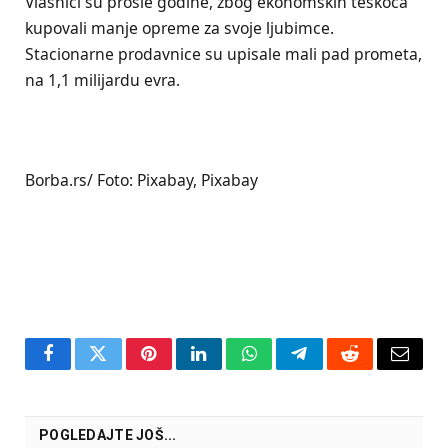
Vlasnici su prošle godine, zbog ekonomskih teškoća
kupovali manje opreme za svoje ljubimce.
Stacionarne prodavnice su upisale mali pad prometa,
na 1,1 milijardu evra.
Borba.rs/ Foto: Pixabay, Pixabay
Facebook
Twitter
Pinterest
LinkedIn
WhatsApp
Telegram
Reddit
Email
POGLEDAJTE JOŠ...