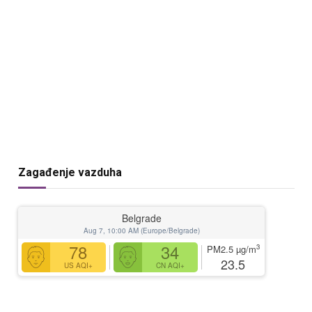
Zagađenje vazduha
Belgrade
Aug 7, 10:00 AM (Europe/Belgrade)
78
34
3
PM2.5
µg/m
23.5
US AQI+
CN AQI+