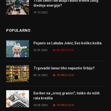
Tržni centri skraćuju radno vreme zbog
štednje energije?
19.10.2022.
POPULARNO
Pojavio se Labubu Jokić; Evo koliko košta
23.07.2025.
8K
PREGLEDA
Trgovački lanac tiho napustio Srbiju?
03.12.2022.
3K
PREGLEDA
Euribor na „crnoj granici“; teško do nižih
rata kredita
30.03.2023.
2K
PREGLEDA