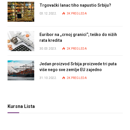
Trgovački lanac tiho napustio Srbiju?
03.12.2022.
3K
PREGLEDA
Euribor na „crnoj granici“; teško do nižih
rata kredita
30.03.2023.
2K
PREGLEDA
Jedan proizvod Srbija proizvede tri puta
više nego sve zemlje EU zajedno
31.10.2022.
2K
PREGLEDA
Kursna Lista