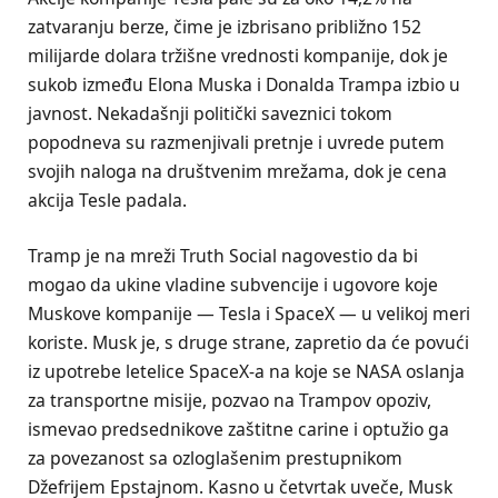
zatvaranju berze, čime je izbrisano približno 152
milijarde dolara tržišne vrednosti kompanije, dok je
sukob između Elona Muska i Donalda Trampa izbio u
javnost. Nekadašnji politički saveznici tokom
popodneva su razmenjivali pretnje i uvrede putem
svojih naloga na društvenim mrežama, dok je cena
akcija Tesle padala.
Tramp je na mreži Truth Social nagovestio da bi
mogao da ukine vladine subvencije i ugovore koje
Muskove kompanije — Tesla i SpaceX — u velikoj meri
koriste. Musk je, s druge strane, zapretio da će povući
iz upotrebe letelice SpaceX-a na koje se NASA oslanja
za transportne misije, pozvao na Trampov opoziv,
ismevao predsednikove zaštitne carine i optužio ga
za povezanost sa ozloglašenim prestupnikom
Džefrijem Epstajnom. Kasno u četvrtak uveče, Musk