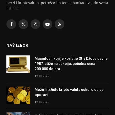
berzi i kriptovaluta, potrošackih tema, bankarstva, do sveta
luksuza.
Facebook
X
Instagram
YouTube
RSS
(Twitter)
NAŠ IZBOR
Macintosh koji je koristio Stiv Džobs davne
1987. stiže na aukciju, početna cena
200.000 dolara
19.10.2022.
Može li tržište kripto valuta uskoro da se
oporavi
19.10.2022.