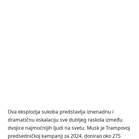
Ova eksplozija sukoba predstavlja iznenadnu i
dramatičnu eskalaciju sve dubljeg raskola između
dvojice najmoćnijih ljudi na svetu. Musk je Trampovoj
predsedničkoj kampanji za 2024. donirao oko 275