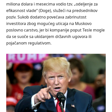
miliona dolara i mesecima vodio tzv. „odeljenje za
efikasnost vlade“ (Doge), služeći na predsednikov
poziv. Sukob dodatno povećava zabrinutost
investitora zbog mogućeg uticaja na Muskovo
poslovno carstvo, jer bi kompanije poput Tesle mogle
da se suoče sa ukidanjem državnih ugovora ili
pojačanom regulativom.