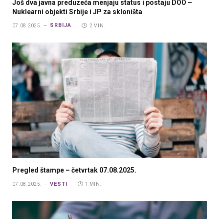
Još dva javna preduzeća menjaju status i postaju DOO –
Nuklearni objekti Srbije i JP za skloništa
SRBIJA
07.08.2025.
2 MIN.
Pregled štampe – četvrtak 07.08.2025.
VESTI
07.08.2025.
1 MIN.