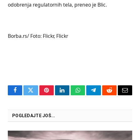
odobrenja regulatornih tela, preneo je Blic.
Borba.rs/ Foto: Flickr, Flickr
Facebook
Twitter
Pinterest
LinkedIn
WhatsApp
Telegram
Reddit
Email
POGLEDAJTE JOŠ...