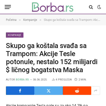
Početna
Kompanije
Skupo ga koštala svađa sa Trampom: Akcije Tesle potonule, nestalo 152 milijardi $ ličnog bogatstva Maska
»
»
KOMPANIJE
Skupo ga koštala svađa sa
Trampom: Akcije Tesle
potonule, nestalo 152 milijardi
$ ličnog bogatstva Maska
AUTOR
BORBA.RS
06.06.2025.
4
PREGLEDA
2 MIN.
Akcije kompanije Tesla pale su za oko 14,2% na