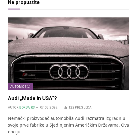
Ne propustite
AUTOMOBILI
Audi „Made in USA“?
AUTOR
BORBA.RS
07.08.2025.
122
PREGLEDA
Nemački proizvođač automobila Audi razmatra izgradnju
svoje prve fabrike u Sjedinjenim Američkim Državama. Ova
opciju…