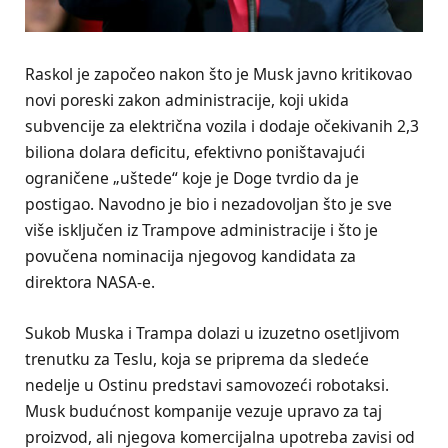
Raskol je započeo nakon što je Musk javno kritikovao
novi poreski zakon administracije, koji ukida
subvencije za električna vozila i dodaje očekivanih 2,3
biliona dolara deficitu, efektivno poništavajući
ograničene „uštede“ koje je Doge tvrdio da je
postigao. Navodno je bio i nezadovoljan što je sve
više isključen iz Trampove administracije i što je
povučena nominacija njegovog kandidata za
direktora NASA-e.
Sukob Muska i Trampa dolazi u izuzetno osetljivom
trenutku za Teslu, koja se priprema da sledeće
nedelje u Ostinu predstavi samovozeći robotaksi.
Musk budućnost kompanije vezuje upravo za taj
proizvod, ali njegova komercijalna upotreba zavisi od