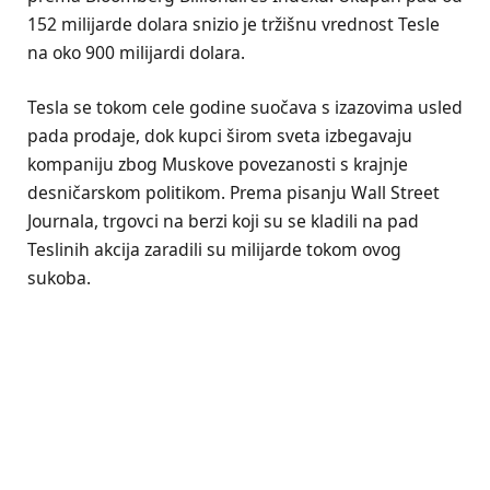
152 milijarde dolara snizio je tržišnu vrednost Tesle
na oko 900 milijardi dolara.
Tesla se tokom cele godine suočava s izazovima usled
pada prodaje, dok kupci širom sveta izbegavaju
kompaniju zbog Muskove povezanosti s krajnje
desničarskom politikom. Prema pisanju Wall Street
Journala, trgovci na berzi koji su se kladili na pad
Teslinih akcija zaradili su milijarde tokom ovog
sukoba.