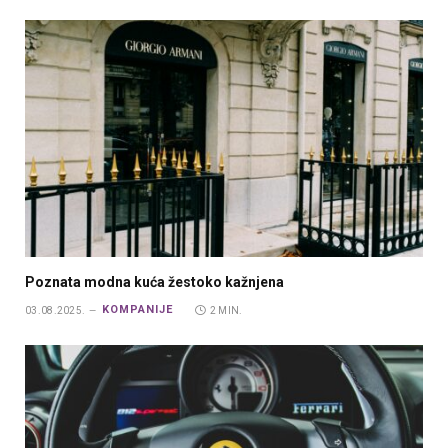
Poznata modna kuća žestoko kažnjena
KOMPANIJE
03.08.2025.
2 MIN.