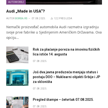
AUTOMOBILI
Audi „Made in USA“?
AUTOR
BORBA.RS
07.08.2025.
122
PREGLEDA
Nemački proizvođač automobila Audi razmatra izgradnju
svoje prve fabrike u Sjedinjenim Američkim Državama. Ova
opciju…
Rok za plaćanje poreza na imovinu fizičkih
lica ističe 14. avgusta
07.08.2025.
Još dva javna preduzeća menjaju status i
postaju DOO – Nuklearni objekti Srbije i JP
za skloništa
07.08.2025.
Pregled štampe – četvrtak 07.08.2025.
07.08.2025.