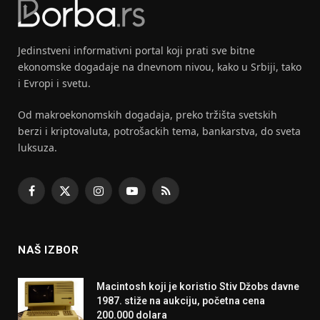
Jedinstveni informativni portal koji prati sve bitne
ekonomske dogadaje na dnevnom nivou, kako u Srbiji, tako
i Evropi i svetu.
Od makroekonomskih dogadaja, preko tržišta svetskih
berzi i kriptovaluta, potrošackih tema, bankarstva, do sveta
luksuza.
Facebook
X
Instagram
YouTube
RSS
(Twitter)
NAŠ IZBOR
Macintosh koji je koristio Stiv Džobs davne
1987. stiže na aukciju, početna cena
200.000 dolara