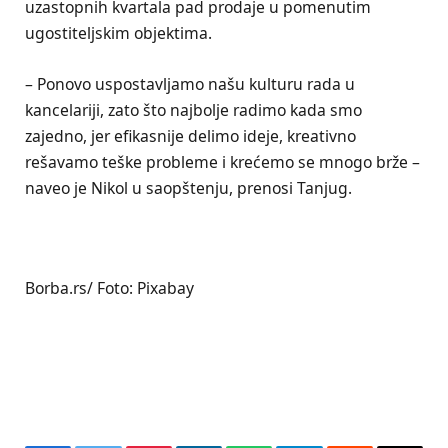
uzastopnih kvartala pad prodaje u pomenutim
ugostiteljskim objektima.
– Ponovo uspostavljamo našu kulturu rada u
kancelariji, zato što najbolje radimo kada smo
zajedno, jer efikasnije delimo ideje, kreativno
rešavamo teške probleme i krećemo se mnogo brže –
naveo je Nikol u saopštenju, prenosi Tanjug.
Borba.rs/ Foto: Pixabay