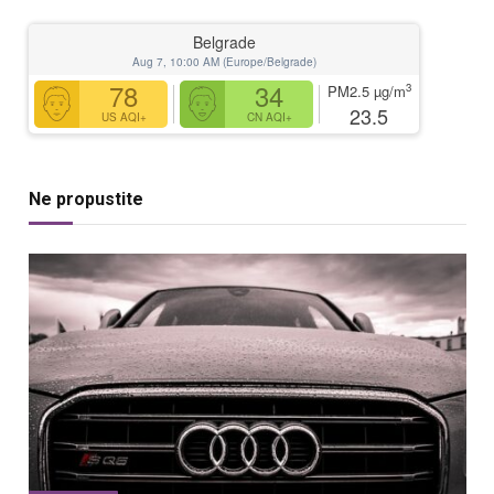
Belgrade
Aug 7, 10:00 AM (Europe/Belgrade)
78
34
3
PM2.5
µg/m
23.5
US AQI+
CN AQI+
Ne propustite