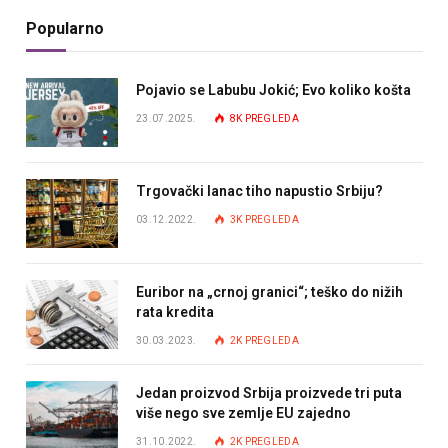
Popularno
Pojavio se Labubu Jokić; Evo koliko košta
23.07.2025.
8K
PREGLEDA
Trgovački lanac tiho napustio Srbiju?
03.12.2022.
3K
PREGLEDA
Euribor na „crnoj granici“; teško do nižih
rata kredita
30.03.2023.
2K
PREGLEDA
Jedan proizvod Srbija proizvede tri puta
više nego sve zemlje EU zajedno
31.10.2022.
2K
PREGLEDA