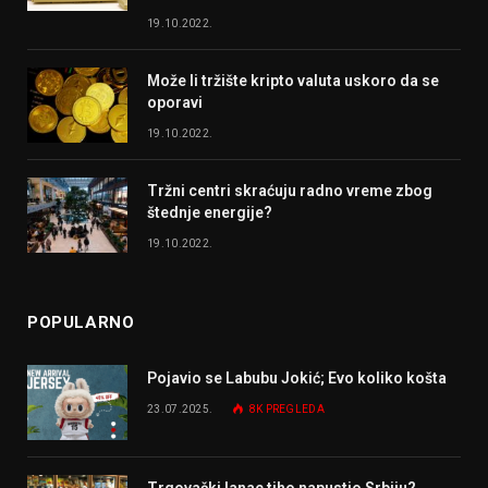
19.10.2022.
Može li tržište kripto valuta uskoro da se
oporavi
19.10.2022.
Tržni centri skraćuju radno vreme zbog
štednje energije?
19.10.2022.
POPULARNO
Pojavio se Labubu Jokić; Evo koliko košta
23.07.2025.
8K
PREGLEDA
Trgovački lanac tiho napustio Srbiju?