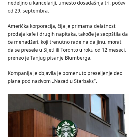
nedeljno u kancelariji, umesto dosadašnja tri, počev
od 29. septembra.
Američka korporacija, čija je primarna delatnost
prodaja kafe i drugih napitaka, takođe je saopštila da
će menadžeri, koji trenutno rade na daljinu, morati
da se presele u Sijetl ili Toronto u roku od 12 meseci,
preneo je Tanjug pisanje Blumberga.
Kompanija je objavila je pomenuto preseljenje deo
plana pod nazivom „Nazad u Starbaks“.