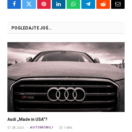
Facebook
Twitter
Pinterest
LinkedIn
WhatsApp
Telegram
Reddit
Email
POGLEDAJTE JOŠ...
Audi „Made in USA“?
AUTOMOBILI
07.08.2025.
1 MIN.