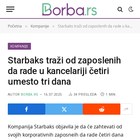
Početna
Kompanije
Starbaks traži od zaposlenih da rade u kancelariji četiri umesto tri dana
»
»
KOMPANIJE
Starbaks traži od zaposlenih
da rade u kancelariji četiri
umesto tri dana
AUTOR
BORBA.RS
16.07.2025.
34
PREGLEDA
1 MIN.
Kompanija Starbaks objavila je da će zahtevati od
svojih korporativnih zaposneih da rade četiri dana