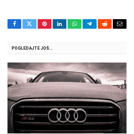
Facebook
Twitter
Pinterest
LinkedIn
WhatsApp
Telegram
Reddit
Email
POGLEDAJTE JOŠ...