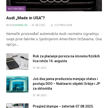
AUTOMOBILI
Audi „Made in USA“?
AUTOR
BORBA.RS
07.08.2025.
122
PREGLEDA
Nemački proizvođač automobila Audi razmatra izgradnju
svoje prve fabrike u Sjedinjenim Američkim Državama. Ova
opciju…
Rok za plaćanje poreza na imovinu fizičkih
lica ističe 14. avgusta
07.08.2025.
Još dva javna preduzeća menjaju status i
postaju DOO – Nuklearni objekti Srbije i JP
za skloništa
07.08.2025.
Pregled štampe – četvrtak 07.08.2025.