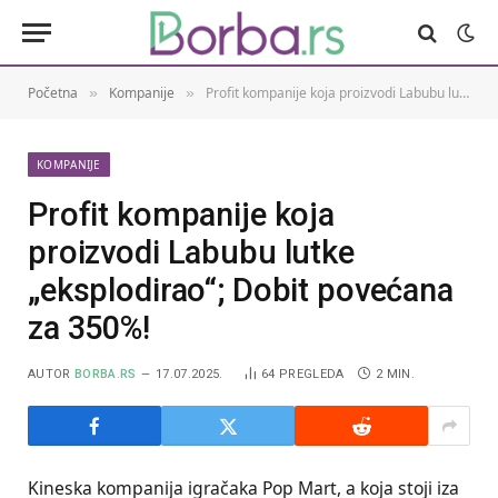
Početna
Kompanije
Profit kompanije koja proizvodi Labubu lutke „eksplodirao“; Dobit povećana za 350%!
»
»
KOMPANIJE
Profit kompanije koja
proizvodi Labubu lutke
„eksplodirao“; Dobit povećana
za 350%!
AUTOR
BORBA.RS
17.07.2025.
64
PREGLEDA
2 MIN.
Kineska kompanija igračaka Pop Mart, a koja stoji iza