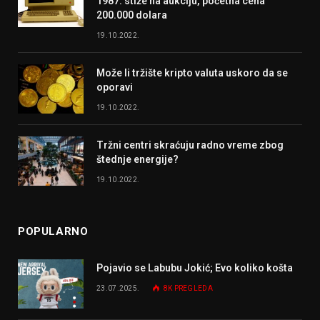
1987. stiže na aukciju, početna cena
200.000 dolara
19.10.2022.
Može li tržište kripto valuta uskoro da se
oporavi
19.10.2022.
Tržni centri skraćuju radno vreme zbog
štednje energije?
19.10.2022.
POPULARNO
Pojavio se Labubu Jokić; Evo koliko košta
23.07.2025.
8K
PREGLEDA