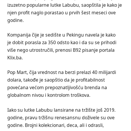
izuzetno popularne lutke Labubu, saopštila je kako je
njen profit naglo porastao u prvih šest meseci ove
godine.
Kompanija čije je sedište u Pekingu navela je kako
je dobit porasla za 350 odsto kao i da su se prihodi
više nego utrostručili, prenosi B92 pisanje portala
Klix.ba.
Pop Mart, čija vrednost na berzi prelazi 40 milijardi
dolara, takođe je saopštio da je profitabilnost
povećana većom prepoznatljivošću brenda na
globalnom nivou i kontrolom troškova.
Iako su lutke Labubu lansirane na tržište još 2019.
godine, pravu tržišnu renesansnu doživele su ove
godine. Brojni kolekcionari, deca, ali i odrasli,