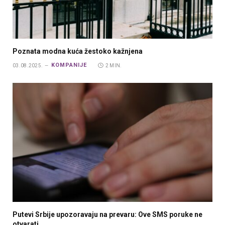
Poznata modna kuća žestoko kažnjena
KOMPANIJE
03.08.2025.
2 MIN.
Putevi Srbije upozoravaju na prevaru: Ove SMS poruke ne
otvarati