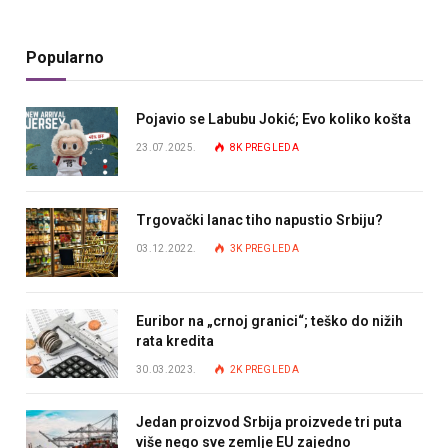
Popularno
Pojavio se Labubu Jokić; Evo koliko košta
23.07.2025.
8K
PREGLEDA
Trgovački lanac tiho napustio Srbiju?
03.12.2022.
3K
PREGLEDA
Euribor na „crnoj granici“; teško do nižih
rata kredita
30.03.2023.
2K
PREGLEDA
Jedan proizvod Srbija proizvede tri puta
više nego sve zemlje EU zajedno