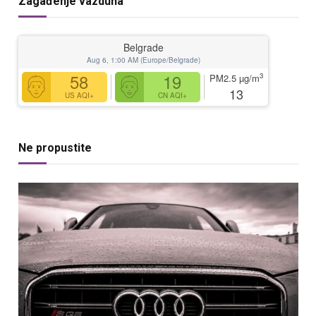
Zagađenje vazduha
Belgrade
Aug 6, 1:00 AM (Europe/Belgrade)
58
19
3
PM2.5
µg/m
13
US AQI+
CN AQI+
Ne propustite