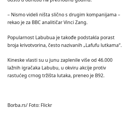
– Nismo videli ništa slično s drugim kompanijama –
rekao je za BBC analitičar Vinci Zang.
Popularnost Labubua je takođe podstakla porast
broja krivotvorina, često nazivanih „Lafufu lutkama“.
Kineske vlasti su u junu zaplenile više od 46.000
lažnih igračaka Labubu, u okviru akcije protiv
rastućeg crnog tržišta lutaka, preneo je B92.
Borba.rs/ Foto: Flickr