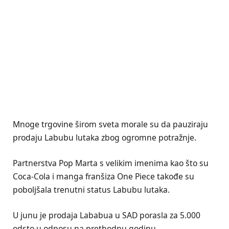
Mnoge trgovine širom sveta morale su da pauziraju
prodaju Labubu lutaka zbog ogromne potražnje.
Partnerstva Pop Marta s velikim imenima kao što su
Coca-Cola i manga franšiza One Piece takođe su
poboljšala trenutni status Labubu lutaka.
U junu je prodaja Lababua u SAD porasla za 5.000
odsto u odnosu na prethodnu godinu.