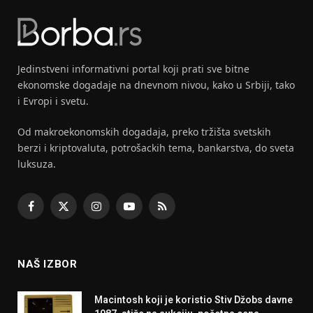
Jedinstveni informativni portal koji prati sve bitne
ekonomske dogadaje na dnevnom nivou, kako u Srbiji, tako
i Evropi i svetu.
Od makroekonomskih dogadaja, preko tržišta svetskih
berzi i kriptovaluta, potrošackih tema, bankarstva, do sveta
luksuza.
Facebook
X
Instagram
YouTube
RSS
(Twitter)
NAŠ IZBOR
Macintosh koji je koristio Stiv Džobs davne