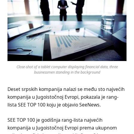
Close-shot of a tablet computer displaying financial data, three
businessmen standing in the background
Deset srpskih kompanija nalazi se među sto najvećih
kompanija u Jugoistočnoj Evropi, pokazala je rang-
lista SEE TOP 100 koju je objavio SeeNews.
SEE TOP 100 je godišnja rang-lista najvećih
kompanija u Jugoistočnoj Evropi prema ukupnom