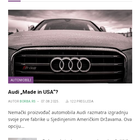
AUTOMOBILI
Audi „Made in USA“?
AUTOR
BORBA.RS
07.08.2025.
122
PREGLEDA
Nemački proizvođač automobila Audi razmatra izgradnju
svoje prve fabrike u Sjedinjenim Američkim Državama. Ova
opciju…