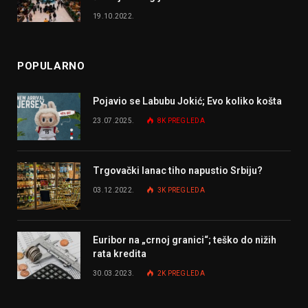
19.10.2022.
POPULARNO
Pojavio se Labubu Jokić; Evo koliko košta
23.07.2025.
8K
PREGLEDA
Trgovački lanac tiho napustio Srbiju?
03.12.2022.
3K
PREGLEDA
Euribor na „crnoj granici“; teško do nižih
rata kredita
30.03.2023.
2K
PREGLEDA