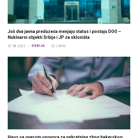
Još dva javna preduzeća menjaju status i postaju DOO –
Nuklearni objekti Srbije i JP za skloništa
SRBIJA
07.08.2025.
2 MIN.
Haos sa overom ugovora za nekretnine zbog hakerskog