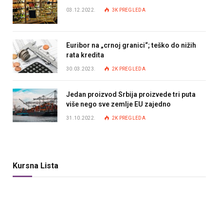
03.12.2022.
3K
PREGLEDA
Euribor na „crnoj granici“; teško do nižih
rata kredita
30.03.2023.
2K
PREGLEDA
Jedan proizvod Srbija proizvede tri puta
više nego sve zemlje EU zajedno
31.10.2022.
2K
PREGLEDA
Kursna Lista