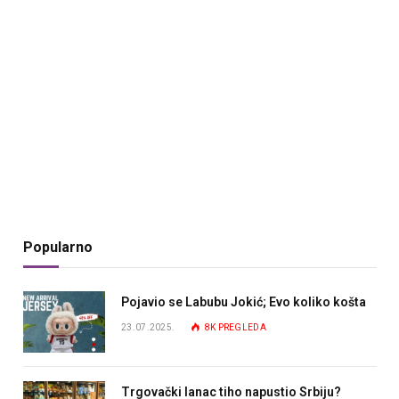
Popularno
Pojavio se Labubu Jokić; Evo koliko košta
23.07.2025.
8K
PREGLEDA
Trgovački lanac tiho napustio Srbiju?