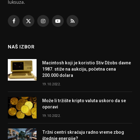
luksuza.
Facebook
X
Instagram
YouTube
RSS
(Twitter)
NAŠ IZBOR
Macintosh koji je koristio Stiv Džobs davne
1987. stiže na aukciju, početna cena
200.000 dolara
19.10.2022.
Može li tržište kripto valuta uskoro da se
oporavi
19.10.2022.
Tržni centri skraćuju radno vreme zbog
štednje energije?