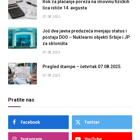
Rok za plaćanje poreza na imovinu fizičkih
lica ističe 14. avgusta
07.08.2025.
Još dva javna preduzeća menjaju status i
postaju DOO – Nuklearni objekti Srbije i JP
za skloništa
07.08.2025.
Pregled štampe – četvrtak 07.08.2025.
07.08.2025.
Pratite nas
Facebook
Twitter
Instagram
YouTube