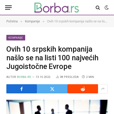
Početna
Kompanije
Ovih 10 srpskih kompanija našlo se na listi 100 najvećih Jugoistočne Evrope
»
»
KOMPANIJE
Ovih 10 srpskih kompanija
našlo se na listi 100 najvećih
Jugoistočne Evrope
AUTOR
BORBA.RS
13.10.2022.
38
PREGLEDA
2 MIN.