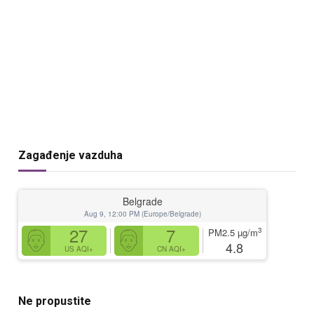
Zagađenje vazduha
Belgrade
Aug 9, 12:00 PM (Europe/Belgrade)
27
7
3
PM2.5
µg/m
4.8
US AQI+
CN AQI+
Ne propustite