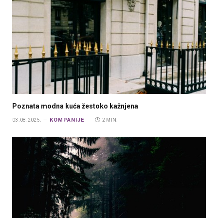
Poznata modna kuća žestoko kažnjena
KOMPANIJE
03.08.2025.
2 MIN.