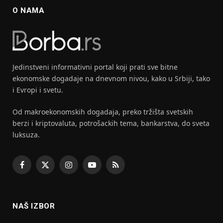
O NAMA
Jedinstveni informativni portal koji prati sve bitne
ekonomske dogadaje na dnevnom nivou, kako u Srbiji, tako
i Evropi i svetu.
Od makroekonomskih dogadaja, preko tržišta svetskih
berzi i kriptovaluta, potrošackih tema, bankarstva, do sveta
luksuza.
Facebook
X
Instagram
YouTube
RSS
(Twitter)
NAŠ IZBOR