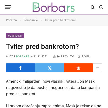
Početna
Kompanije
Tviter pred bankrotom?
»
»
KOMPANIJE
Tviter pred bankrotom?
AUTOR
BORBA.RS
11.11.2022.
16
PREGLEDA
2 MIN.
Američki milijarder i novi vlasnik Tvitera Ilon Mask
nagovestio je da postoji mogućnost da ta kompanija
proglasi bankrot.
U prvom obraćanju zaposlenima, Mask je rekao da ne