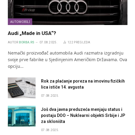
AUTOMOBILI
Audi „Made in USA“?
AUTOR
BORBA.RS
07.08.2025.
122
PREGLEDA
Nemački proizvođač automobila Audi razmatra izgradnju
svoje prve fabrike u Sjedinjenim Američkim Državama. Ova
opciju…
Rok za plaćanje poreza na imovinu fizičkih
lica ističe 14. avgusta
07.08.2025.
Još dva javna preduzeća menjaju status i
postaju DOO – Nuklearni objekti Srbije i JP
za skloništa
07.08.2025.