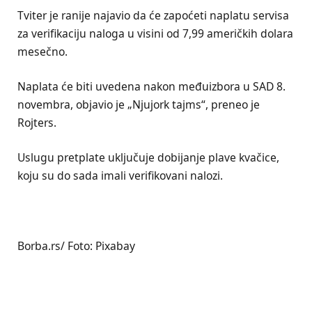
Tviter je ranije najavio da će zapoćeti naplatu servisa
za verifikaciju naloga u visini od 7,99 američkih dolara
mesečno.
Naplata će biti uvedena nakon međuizbora u SAD 8.
novembra, objavio je „Njujork tajms“, preneo je
Rojters.
Uslugu pretplate uključuje dobijanje plave kvačice,
koju su do sada imali verifikovani nalozi.
Borba.rs/ Foto: Pixabay