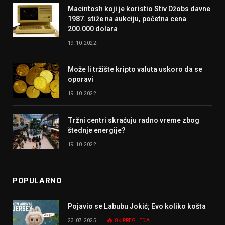
Macintosh koji je koristio Stiv Džobs davne
1987. stiže na aukciju, početna cena
200.000 dolara
19.10.2022.
Može li tržište kripto valuta uskoro da se
oporavi
19.10.2022.
Tržni centri skraćuju radno vreme zbog
štednje energije?
19.10.2022.
POPULARNO
Pojavio se Labubu Jokić; Evo koliko košta
23.07.2025.
8K
PREGLEDA