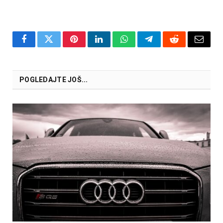
Facebook
Twitter
Pinterest
LinkedIn
WhatsApp
Telegram
Reddit
Email
POGLEDAJTE JOŠ...