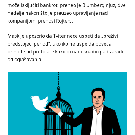
može isključiti bankrot, preneo je Blumberg njuz, dve
nedelje nakon što je preuzeo upravljanje nad
kompanijom, prenosi Rojters.
Mask je upozorio da Tviter neće uspeti da „preživi
predstojeći period“, ukoliko ne uspe da poveća
prihode od pretplate kako bi nadoknadio pad zarade
od oglašavanja.