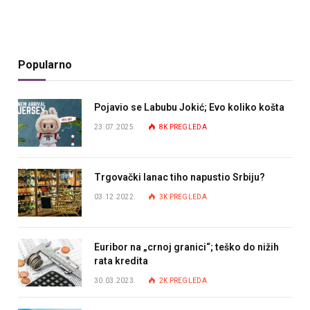
Popularno
Pojavio se Labubu Jokić; Evo koliko košta
23.07.2025.
8K
PREGLEDA
Trgovački lanac tiho napustio Srbiju?
03.12.2022.
3K
PREGLEDA
Euribor na „crnoj granici“; teško do nižih
rata kredita
30.03.2023.
2K
PREGLEDA