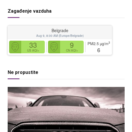
Zagađenje vazduha
Belgrade
Aug 9, 8:00 AM (Europe/Belgrade)
33
9
3
PM2.5
µg/m
6
US AQI+
CN AQI+
Ne propustite