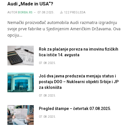
Audi „Made in USA“?
AUTOR
BORBA.RS
07.08.2025.
122
PREGLEDA
Nemački proizvođač automobila Audi razmatra izgradnju
svoje prve fabrike u Sjedinjenim Američkim Državama. Ova
opciju…
Rok za plaćanje poreza na imovinu fizičkih
lica ističe 14. avgusta
07.08.2025.
Još dva javna preduzeća menjaju status i
postaju DOO – Nuklearni objekti Srbije i JP
za skloništa
07.08.2025.
Pregled štampe – četvrtak 07.08.2025.
07.08.2025.