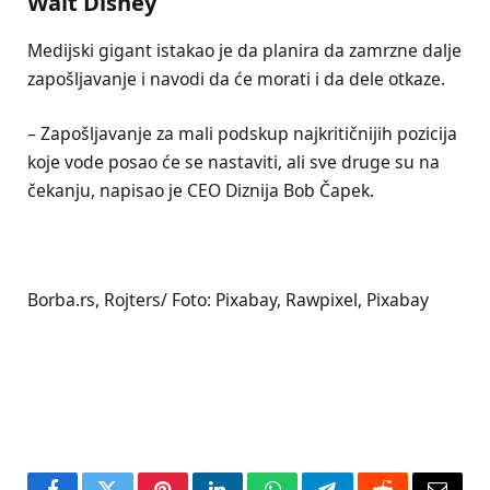
Walt Disney
Medijski gigant istakao je da planira da zamrzne dalje
zapošljavanje i navodi da će morati i da dele otkaze.
– Zapošljavanje za mali podskup najkritičnijih pozicija
koje vode posao će se nastaviti, ali sve druge su na
čekanju, napisao je CEO Diznija Bob Čapek.
Borba.rs, Rojters/ Foto: Pixabay, Rawpixel, Pixabay