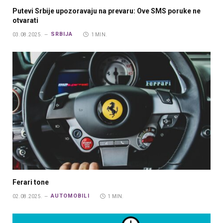
Putevi Srbije upozoravaju na prevaru: Ove SMS poruke ne
otvarati
SRBIJA
03.08.2025.
1 MIN.
Ferari tone
AUTOMOBILI
02.08.2025.
1 MIN.