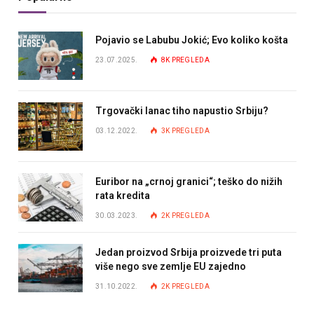
Pojavio se Labubu Jokić; Evo koliko košta
23.07.2025.
8K
PREGLEDA
Trgovački lanac tiho napustio Srbiju?
03.12.2022.
3K
PREGLEDA
Euribor na „crnoj granici“; teško do nižih
rata kredita
30.03.2023.
2K
PREGLEDA
Jedan proizvod Srbija proizvede tri puta
više nego sve zemlje EU zajedno
31.10.2022.
2K
PREGLEDA