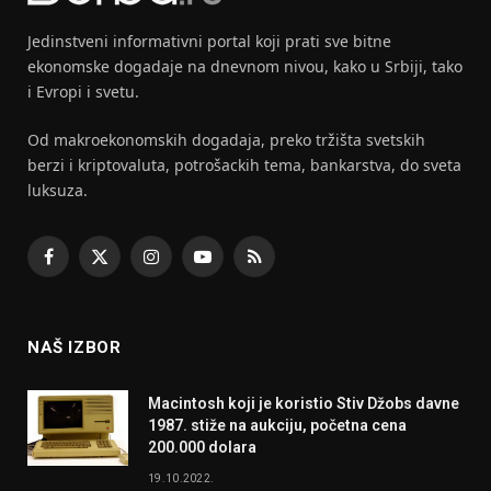
Jedinstveni informativni portal koji prati sve bitne
ekonomske dogadaje na dnevnom nivou, kako u Srbiji, tako
i Evropi i svetu.
Od makroekonomskih dogadaja, preko tržišta svetskih
berzi i kriptovaluta, potrošackih tema, bankarstva, do sveta
luksuza.
Facebook
X
Instagram
YouTube
RSS
(Twitter)
NAŠ IZBOR
Macintosh koji je koristio Stiv Džobs davne
1987. stiže na aukciju, početna cena
200.000 dolara
19.10.2022.