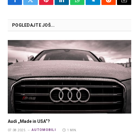
Facebook
Twitter
Pinterest
LinkedIn
WhatsApp
Telegram
Reddit
Email
POGLEDAJTE JOŠ...
Audi „Made in USA“?
AUTOMOBILI
07.08.2025.
1 MIN.