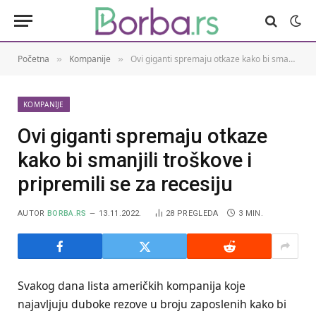
Početna
Kompanije
Ovi giganti spremaju otkaze kako bi smanjili troškove i pripremili se za recesiju
»
»
KOMPANIJE
Ovi giganti spremaju otkaze
kako bi smanjili troškove i
pripremili se za recesiju
AUTOR
BORBA.RS
13.11.2022.
28
PREGLEDA
3 MIN.
Svakog dana lista američkih kompanija koje
najavljuju duboke rezove u broju zaposlenih kako bi