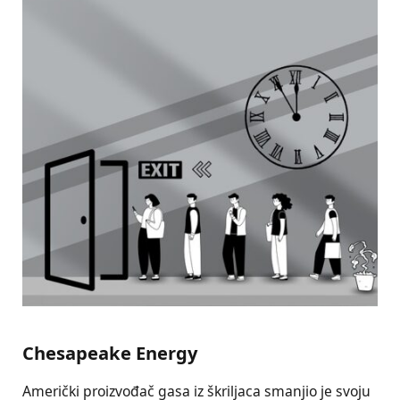
Chesapeake Energy
Američki proizvođač gasa iz škriljaca smanjio je svoju