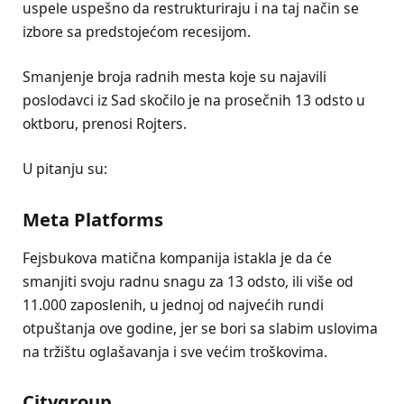
uspele uspešno da restrukturiraju i na taj način se
izbore sa predstojećom recesijom.
Smanjenje broja radnih mesta koje su najavili
poslodavci iz Sad skočilo je na prosečnih 13 odsto u
oktboru, prenosi Rojters.
U pitanju su:
Meta Platforms
Fejsbukova matična kompanija istakla je da će
smanjiti svoju radnu snagu za 13 odsto, ili više od
11.000 zaposlenih, u jednoj od najvećih rundi
otpuštanja ove godine, jer se bori sa slabim uslovima
na tržištu oglašavanja i sve većim troškovima.
Citygroup