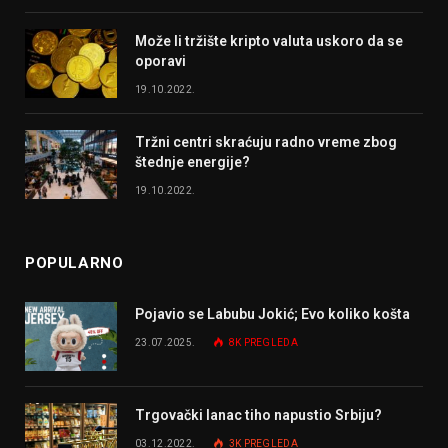
Može li tržište kripto valuta uskoro da se
oporavi
19.10.2022.
Tržni centri skraćuju radno vreme zbog
štednje energije?
19.10.2022.
POPULARNO
Pojavio se Labubu Jokić; Evo koliko košta
23.07.2025.
8K
PREGLEDA
Trgovački lanac tiho napustio Srbiju?
03.12.2022.
3K
PREGLEDA