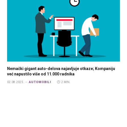
Nemački gigant auto-delova najavljuje otkaze; Kompaniju
već napustilo više od 11.000 radnika
AUTOMOBILI
02.08.2025.
2 MIN.