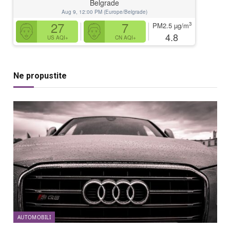
Belgrade
Aug 9, 12:00 PM (Europe/Belgrade)
27
7
3
PM2.5
µg/m
4.8
US AQI+
CN AQI+
Ne propustite
AUTOMOBILI