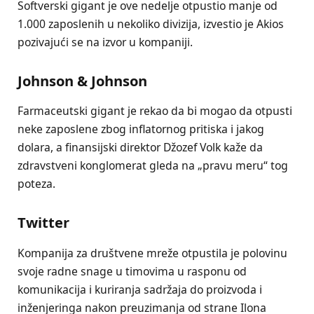
Softverski gigant je ove nedelje otpustio manje od
1.000 zaposlenih u nekoliko divizija, izvestio je Akios
pozivajući se na izvor u kompaniji.
Johnson & Johnson
Farmaceutski gigant je rekao da bi mogao da otpusti
neke zaposlene zbog inflatornog pritiska i jakog
dolara, a finansijski direktor Džozef Volk kaže da
zdravstveni konglomerat gleda na „pravu meru“ tog
poteza.
Twitter
Kompanija za društvene mreže otpustila je polovinu
svoje radne snage u timovima u rasponu od
komunikacija i kuriranja sadržaja do proizvoda i
inženjeringa nakon preuzimanja od strane Ilona