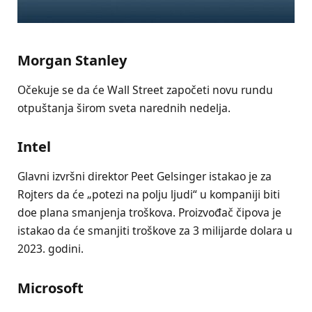
Morgan Stanley
Očekuje se da će Wall Street započeti novu rundu
otpuštanja širom sveta narednih nedelja.
Intel
Glavni izvršni direktor Peet Gelsinger istakao je za
Rojters da će „potezi na polju ljudi“ u kompaniji biti
doe plana smanjenja troškova. Proizvođač čipova je
istakao da će smanjiti troškove za 3 milijarde dolara u
2023. godini.
Microsoft