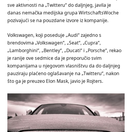
sve aktivnosti na „Twitteru“ do daljnjeg, javila je
danas nemačka medijska grupa WirtschaftsWoche
pozivajući se na pouzdane izvore iz kompanije.
Volkswagen, koji poseduje „Audi“ zajedno s
brendovima „Volkswagen“, „Seat“, „Cupra“,
„Lamborghini“, „Bentley“, „Ducati“ i „Porsche“, rekao
je ranije ove sedmice da je preporučio svim
kompanijama u njegovom vlasništvu da do daljnjeg
pauziraju plaćeno oglašavanje na „Twitteru“, nakon
što ga je preuzeo Elon Mask, javio je Rojters.