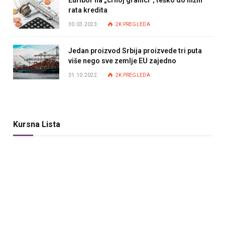
Euribor na „crnoj granici“; teško do nižih
rata kredita
30.03.2023.
2K
PREGLEDA
Jedan proizvod Srbija proizvede tri puta
više nego sve zemlje EU zajedno
31.10.2022.
2K
PREGLEDA
Kursna Lista