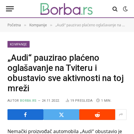
Početna
Kompanije
„Audi“ pauzirao plaćeno oglašavanje na Tviteru i obustavio sve aktivnosti na toj mreži
»
»
KOMPANIJE
„Audi“ pauzirao plaćeno
oglašavanje na Tviteru i
obustavio sve aktivnosti na toj
mreži
AUTOR
BORBA.RS
24.11.2022.
19
PREGLEDA
1 MIN.
Nemački proizvođač automobila „Audi“ obustavio je