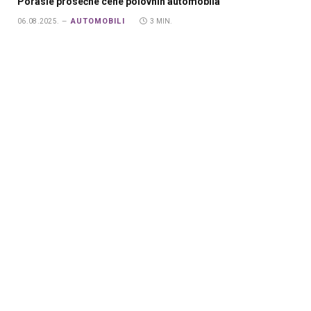
Porasle prosečne cene polovnih automobila
AUTOMOBILI
06.08.2025.
3 MIN.