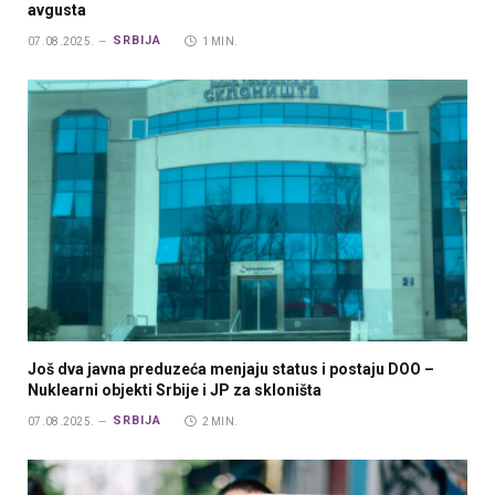
avgusta
SRBIJA
07.08.2025.
1 MIN.
Još dva javna preduzeća menjaju status i postaju DOO –
Nuklearni objekti Srbije i JP za skloništa
SRBIJA
07.08.2025.
2 MIN.