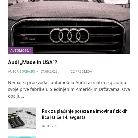
AUTOMOBILI
Audi „Made in USA“?
AUTOR
BORBA.RS
07.08.2025.
122
PREGLEDA
Nemački proizvođač automobila Audi razmatra izgradnju
svoje prve fabrike u Sjedinjenim Američkim Državama. Ova
opciju…
Rok za plaćanje poreza na imovinu fizičkih
lica ističe 14. avgusta
07.08.2025.