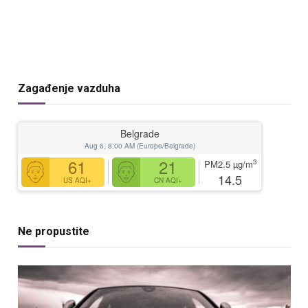
Zagađenje vazduha
Belgrade
Aug 6, 8:00 AM (Europe/Belgrade)
61
21
3
PM2.5
µg/m
14.5
US AQI+
CN AQI+
Ne propustite