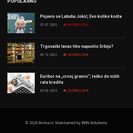
POPULARNO
Pojavio se Labubu Jokić; Evo koliko košta
23.07.2025.
8K
PREGLEDA
Trgovački lanac tiho napustio Srbiju?
03.12.2022.
3K
PREGLEDA
Euribor na „crnoj granici“; teško do nižih
rata kredita
30.03.2023.
2K
PREGLEDA
© 2026 Borba.rs. Maintained by
WIN Solutions
.