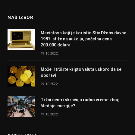
(Twitter)
NAŠ IZBOR
Macintosh koji je koristio Stiv Džobs davne
1987. stiže na aukciju, početna cena
200.000 dolara
19.10.2022.
Može li tržište kripto valuta uskoro da se
oporavi
19.10.2022.
Tržni centri skraćuju radno vreme zbog
štednje energije?
19.10.2022.