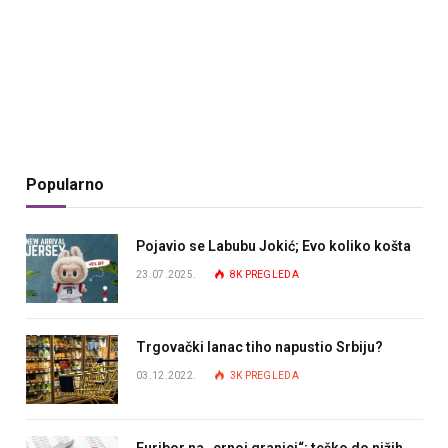
Popularno
Pojavio se Labubu Jokić; Evo koliko košta
23.07.2025.
8K
PREGLEDA
Trgovački lanac tiho napustio Srbiju?
03.12.2022.
3K
PREGLEDA