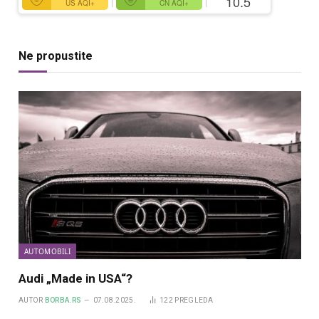
10.5
US AQI+
CN AQI+
Ne propustite
AUTOMOBILI
Audi „Made in USA“?
AUTOR
BORBA.RS
07.08.2025.
122
PREGLEDA