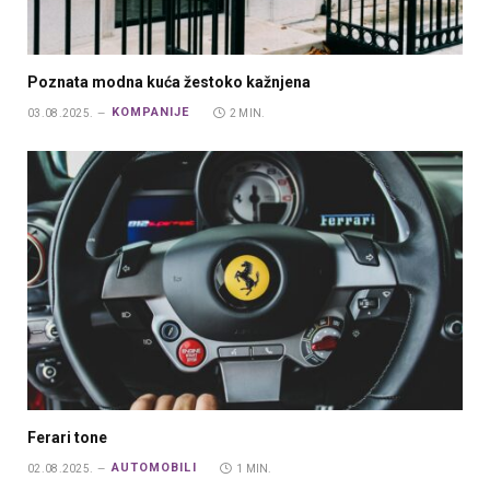
Poznata modna kuća žestoko kažnjena
KOMPANIJE
03.08.2025.
2 MIN.
Ferari tone
AUTOMOBILI
02.08.2025.
1 MIN.