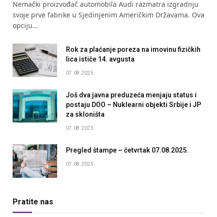
Nemački proizvođač automobila Audi razmatra izgradnju
svoje prve fabrike u Sjedinjenim Američkim Državama. Ova
opciju…
Rok za plaćanje poreza na imovinu fizičkih
lica ističe 14. avgusta
07.08.2025.
Još dva javna preduzeća menjaju status i
postaju DOO – Nuklearni objekti Srbije i JP
za skloništa
07.08.2025.
Pregled štampe – četvrtak 07.08.2025.
07.08.2025.
Pratite nas