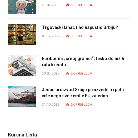
23.07.2025.
8K
PREGLEDA
Trgovački lanac tiho napustio Srbiju?
03.12.2022.
3K
PREGLEDA
Euribor na „crnoj granici“; teško do nižih
rata kredita
30.03.2023.
2K
PREGLEDA
Jedan proizvod Srbija proizvede tri puta
više nego sve zemlje EU zajedno
31.10.2022.
2K
PREGLEDA
Kursna Lista