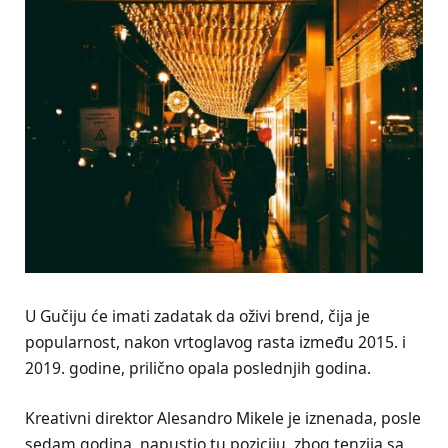
U Gučiju će imati zadatak da oživi brend, čija je
popularnost, nakon vrtoglavog rasta između 2015. i
2019. godine, prilično opala poslednjih godina.
Kreativni direktor Alesandro Mikele je iznenada, posle
sedam godina, napustio tu poziciju, zbog tenzija sa