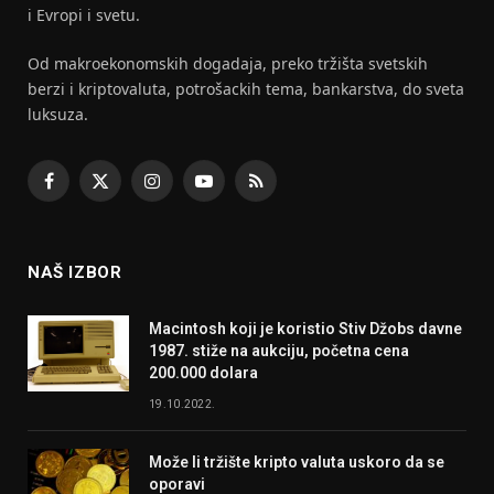
i Evropi i svetu.
Od makroekonomskih dogadaja, preko tržišta svetskih
berzi i kriptovaluta, potrošackih tema, bankarstva, do sveta
luksuza.
Facebook
X
Instagram
YouTube
RSS
(Twitter)
NAŠ IZBOR
Macintosh koji je koristio Stiv Džobs davne
1987. stiže na aukciju, početna cena
200.000 dolara
19.10.2022.
Može li tržište kripto valuta uskoro da se
oporavi