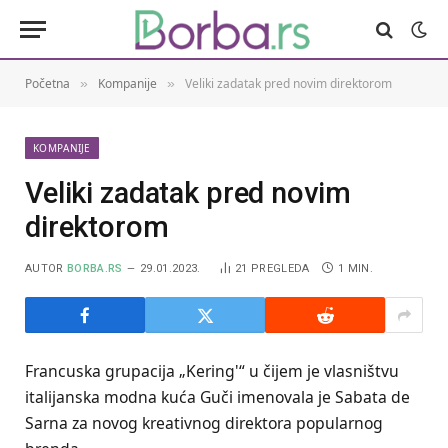
Početna
Kompanije
Veliki zadatak pred novim direktorom
»
»
KOMPANIJE
Veliki zadatak pred novim
direktorom
AUTOR
BORBA.RS
29.01.2023.
21
PREGLEDA
1 MIN.
Francuska grupacija „Kering'“ u čijem je vlasništvu
italijanska modna kuća Guči imenovala je Sabata de
Sarna za novog kreativnog direktora popularnog