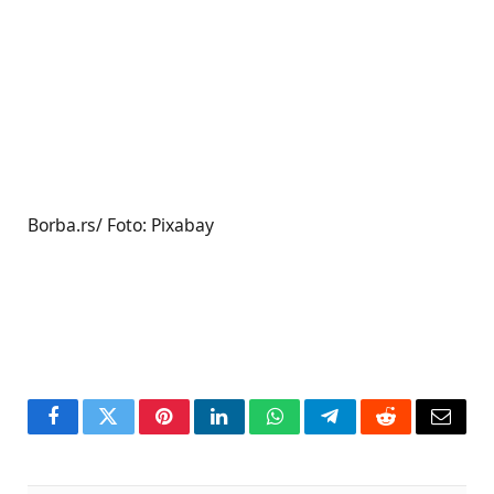
Borba.rs/ Foto: Pixabay
Facebook
Twitter
Pinterest
LinkedIn
WhatsApp
Telegram
Reddit
Email