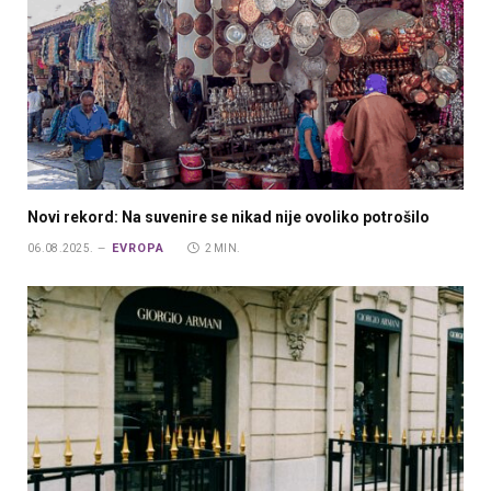
Novi rekord: Na suvenire se nikad nije ovoliko potrošilo
EVROPA
06.08.2025.
2 MIN.