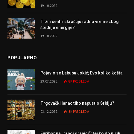
19.10.2022.
Tržni centri skraćuju radno vreme zbog
štednje energije?
19.10.2022.
POPULARNO
Pojavio se Labubu Jokić; Evo koliko košta
23.07.2025.
8K
PREGLEDA
Trgovački lanac tiho napustio Srbiju?
03.12.2022.
3K
PREGLEDA
Euribor na „crnoj granici“; teško do nižih