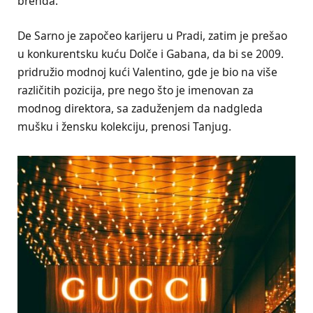
brenda.
De Sarno je započeo karijeru u Pradi, zatim je prešao
u konkurentsku kuću Dolče i Gabana, da bi se 2009.
pridružio modnoj kući Valentino, gde je bio na više
različitih pozicija, pre nego što je imenovan za
modnog direktora, sa zaduženjem da nadgleda
mušku i žensku kolekciju, prenosi Tanjug.