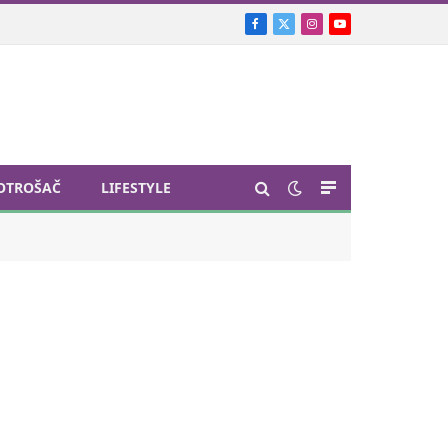
Facebook
X
Instagram
YouTube
(Twitter)
OTROŠAČ
LIFESTYLE