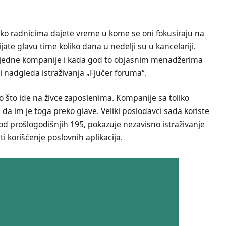
kako radnicima dajete vreme u kome se oni fokusiraju na
ate glavu time koliko dana u nedelji su u kancelariji.
uri jedne kompanije i kada god to objasnim menadžerima
i nadgleda istraživanja „Fjučer foruma“.
o što ide na živce zaposlenima. Kompanije sa toliko
da im je toga preko glave. Veliki poslodavci sada koriste
t od prošlogodišnjih 195, pokazuje nezavisno istraživanje
i korišćenje poslovnih aplikacija.