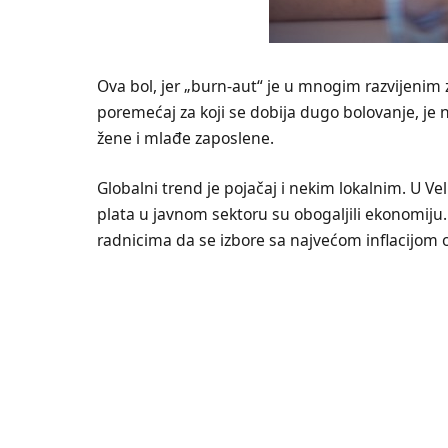
Ova bol, jer „burn-aut“ je u mnogim razvijenim
poremećaj za koji se dobija dugo bolovanje, j
žene i mlađe zaposlene.
Globalni trend je pojačaj i nekim lokalnim. U Vel
plata u javnom sektoru su obogaljili ekonomiju
radnicima da se izbore sa najvećom inflacijom 