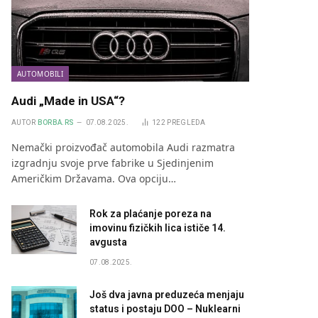
AUTOMOBILI
Audi „Made in USA“?
AUTOR
BORBA.RS
07.08.2025.
122
PREGLEDA
Nemački proizvođač automobila Audi razmatra
izgradnju svoje prve fabrike u Sjedinjenim
Američkim Državama. Ova opciju…
Rok za plaćanje poreza na
imovinu fizičkih lica ističe 14.
avgusta
07.08.2025.
Još dva javna preduzeća menjaju
status i postaju DOO – Nuklearni