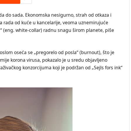
ada do sada. Ekonomska nesigurno, strah od otkaza i
 sa rada od kuće u kancelarije, veoma uznemirujuće
“ (eng. white-collar) radnu snagu širom planete, piše
oslom oseća se „pregorelo od posla“ (burnout), što je
mije korona virusa, pokazalo je u sredu objavljeno
raživačkog konzorcijuma koji je podržan od „Sejls fors ink“