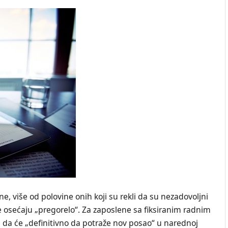
e, više od polovine onih koji su rekli da su nezadovoljni
se osećaju „pregorelo“. Za zaposlene sa fiksiranim radnim
da će „definitivno da potraže nov posao“ u narednoj