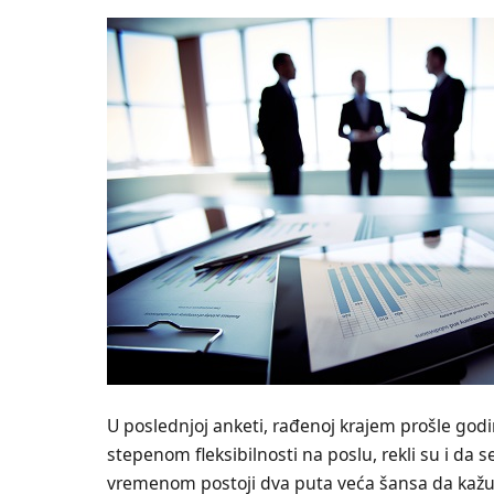
U poslednjoj anketi, rađenoj krajem prošle godin
stepenom fleksibilnosti na poslu, rekli su i da 
vremenom postoji dva puta veća šansa da kažu 