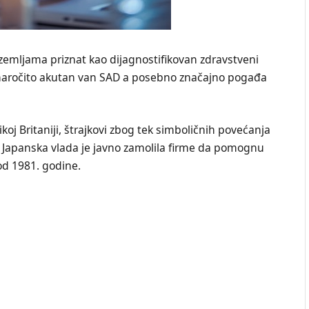
 zemljama priznat kao dijagnostifikovan zdravstveni
e naročito akutan van SAD a posebno značajno pogađa
ikoj Britaniji, štrajkovi zbog tek simboličnih povećanja
. Japanska vlada je javno zamolila firme da pomognu
od 1981. godine.