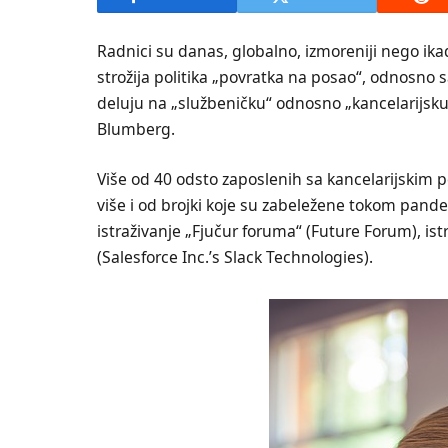
Radnici su danas, globalno, izmoreniji nego ik
strožija politika „povratka na posao“, odnosno
deluju na „službeničku“ odnosno „kancelarijsku
Blumberg.
Više od 40 odsto zaposlenih sa kancelarijskim p
više i od brojki koje su zabeležene tokom pande
istraživanje „Fjučur foruma“ (Future Forum), ist
(Salesforce Inc.’s Slack Technologies).