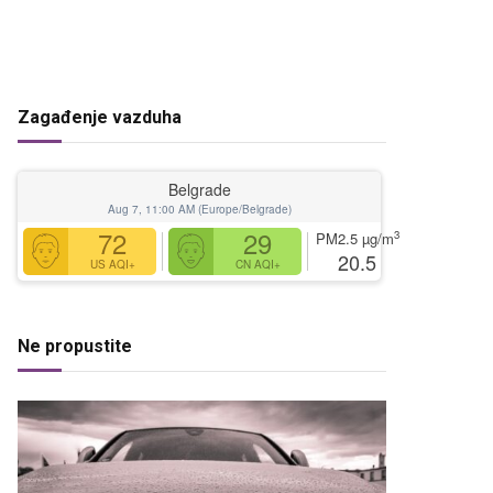
Zagađenje vazduha
Belgrade
Aug 7, 11:00 AM (Europe/Belgrade)
72
29
3
PM2.5
µg/m
20.5
US AQI+
CN AQI+
Ne propustite