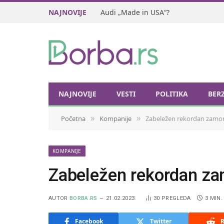
NAJNOVIJE
Audi „Made in USA“?
NAJNOVIJE
VESTI
POLITIKA
BER
Početna
Kompanije
Zabeležen rekordan zamor
»
»
KOMPANIJE
Zabeležen rekordan za
AUTOR
BORBA.RS
21.02.2023.
30
PREGLEDA
3 MIN.
Facebook
Twitter
R