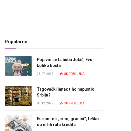
Popularno
Pojavio se Labubu Jokić; Evo
koliko košta
23.07.2025.
8K
PREGLEDA
Trgovački lanac tiho napustio
Srbiju?
03.12.2022.
3K
PREGLEDA
Euribor na „crnoj granici“; teško
do nižih rata kredita