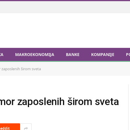
ZA
MAKROEKONOMIJA
BANKE
KOMPANIJE
P
 zaposlenih širom sveta
mor zaposlenih širom sveta
eddit