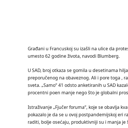
Građani u Francuskoj su izašli na ulice da prot
umesto 62 godine života, navodi Blumberg.
U SAD, broj otkaza se gomila u desetinama hilja
preporučenog na obaveznog. Ali i pore toga , ra
sveta. „Samo“ 41 odsto anketiranih u SAD kazalo
procentni poen manje nego što je globalni pro
Istraživanje „Fjučer foruma“, koje se obavlja kva
pokazalo je da se u ovoj postpandemijskoj eri ra
raditi, bolje osećaju, produktivniji su i manja je