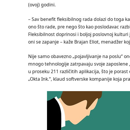
(ovoj) godini.
– Sav benefit fleksibilnog rada dolazi do toga 
ono što rade, pre nego što kao poslodavac razbij
Fleksibilnost doprinosi i boljoj poslovnoj kult
oni se zapanje – kaže Brajan Eliot, menadžer koj
Nije samo obavezno „pojavljivanje na poslu“ on
mnogo tehnologije zatrpavaju svoje zaposlene , 
u proseku 211 različitih aplikacija, što je poras
„Okta Ink.“, klaud softverske kompanije koja prat