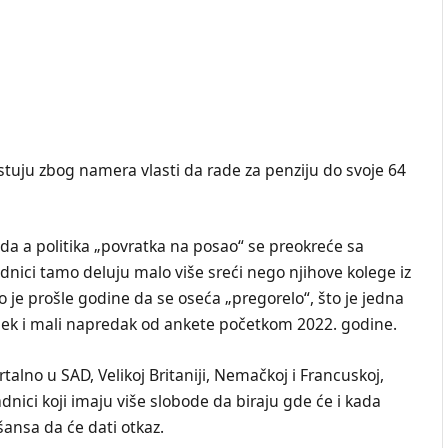
estuju zbog namera vlasti da rade za penziju do svoje 64
da a politika „povratka na posao“ se preokreće sa
dnici tamo deluju malo više sreći nego njihove kolege iz
 je prošle godine da se oseća „pregorelo“, što je jedna
sek i mali napredak od ankete početkom 2022. godine.
rtalno u SAD, Velikoj Britaniji, Nemačkoj i Francuskoj,
dnici koji imaju više slobode da biraju gde će i kada
 šansa da će dati otkaz.