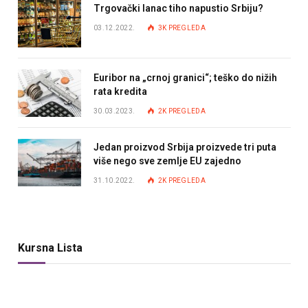
Trgovački lanac tiho napustio Srbiju?
03.12.2022.
3K
PREGLEDA
Euribor na „crnoj granici“; teško do nižih
rata kredita
30.03.2023.
2K
PREGLEDA
Jedan proizvod Srbija proizvede tri puta
više nego sve zemlje EU zajedno
31.10.2022.
2K
PREGLEDA
Kursna Lista