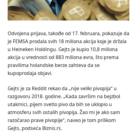
Odvojena prijava, takođe od 17. februara, pokazuje da
je FEMSA prodala svih 18 miliona akcija koje je držala
u Heineken Holdingu. Gejts je kupio 10,8 miliona
akcija u vrednosti od 883 miliona evra, što prema
pravilima holandske berze zahteva da se
kupoprodaja objavi.
Gejts je za Reddit rekao da „nije veliki pivopija“ u
razgovoru 2018. godine. „Kada završim na bejzbol
utakmici, pijem svetlo pivo da bih se uklopio u
atmosferu svih ostalih pivopija. Žao mi je ako sam
razočarao prave pivopije“, naveo je tom prilikom
Gejts, podseća Biznis.rs.