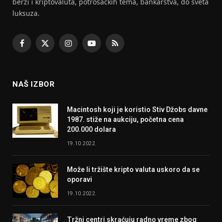
berzi i kriptovaluta, potrošackih tema, bankarstva, do sveta
luksuza.
Facebook
X
Instagram
YouTube
RSS
(Twitter)
NAŠ IZBOR
Macintosh koji je koristio Stiv Džobs davne
1987. stiže na aukciju, početna cena
200.000 dolara
19.10.2022.
Može li tržište kripto valuta uskoro da se
oporavi
19.10.2022.
Tržni centri skraćuju radno vreme zbog