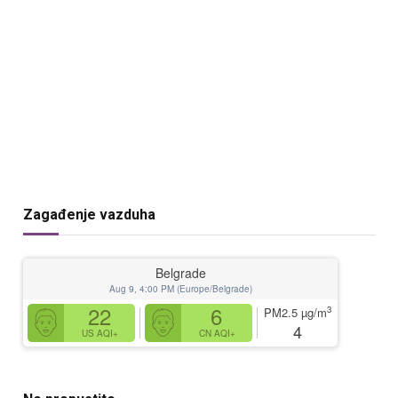
Zagađenje vazduha
Belgrade
Aug 9, 4:00 PM (Europe/Belgrade)
22
6
3
PM2.5
µg/m
4
US AQI+
CN AQI+