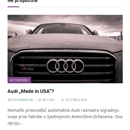
Ne propustite
AUTOMOBILI
Audi „Made in USA“?
AUTOR
BORBA.RS
07.08.2025.
122
PREGLEDA
Nemački proizvođač automobila Audi razmatra izgradnju
svoje prve fabrike u Sjedinjenim Američkim Državama. Ova
opciju…