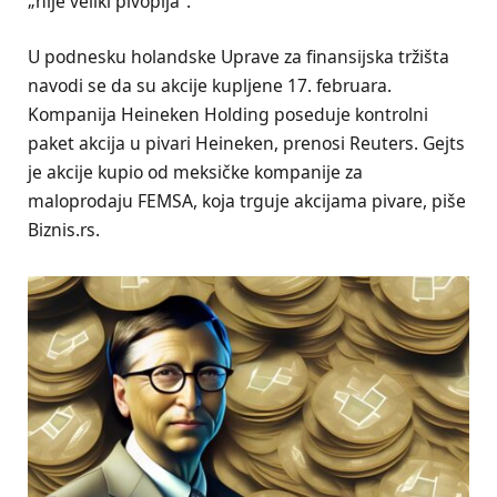
„nije veliki pivopija“.
U podnesku holandske Uprave za finansijska tržišta
navodi se da su akcije kupljene 17. februara.
Kompanija Heineken Holding poseduje kontrolni
paket akcija u pivari Heineken, prenosi Reuters. Gejts
je akcije kupio od meksičke kompanije za
maloprodaju FEMSA, koja trguje akcijama pivare, piše
Biznis.rs.