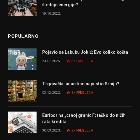
štednje energije?
19.10.2022.
POPULARNO
Pojavio se Labubu Jokić; Evo koliko košta
23.07.2025.
8K
PREGLEDA
Trgovački lanac tiho napustio Srbiju?
03.12.2022.
3K
PREGLEDA
Euribor na „crnoj granici“; teško do nižih
rata kredita
30.03.2023.
2K
PREGLEDA