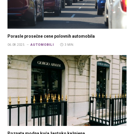
Porasle prosečne cene polovnih automobila
AUTOMOBILI
06.08.2025.
3 MIN.
Poznata modna kuća žestoko kažnjena