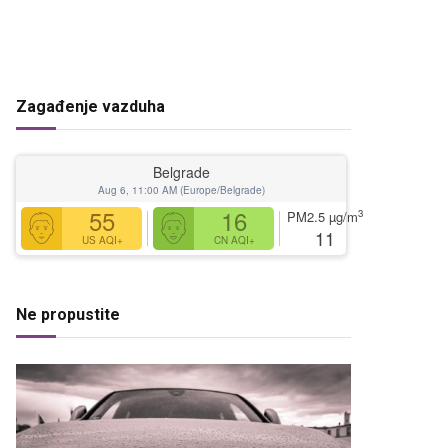
Zagađenje vazduha
Belgrade
Aug 6, 11:00 AM (Europe/Belgrade)
55
16
3
PM2.5
µg/m
11
US AQI+
CN AQI+
Ne propustite