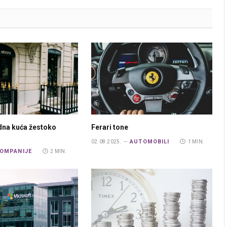
na kuća žestoko
Ferari tone
AUTOMOBILI
02.08.2025.
1 MIN.
OMPANIJE
2 MIN.