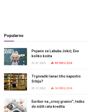
Popularno
Pojavio se Labubu Jokić; Evo
koliko košta
23.07.2025.
8K
PREGLEDA
Trgovački lanac tiho napustio
Srbiju?
03.12.2022.
3K
PREGLEDA
Euribor na „crnoj granici“; teško
do nižih rata kredita