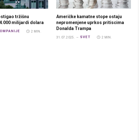
stigao tržišnu
Američke kamatne stope ostaju
4.000 milijardi dolara
nepromenjene uprkos pritiscima
Donalda Trampa
OMPANIJE
2 MIN.
SVET
31.07.2025.
2 MIN.