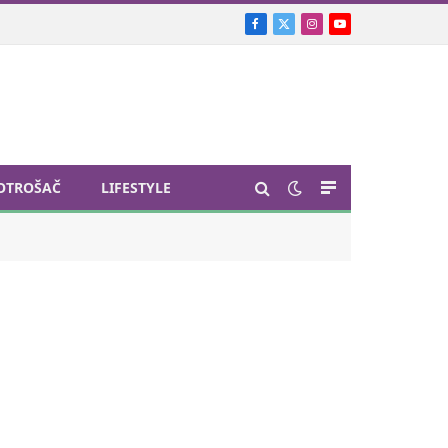
Facebook
X
Instagram
YouTube
(Twitter)
OTROŠAČ
LIFESTYLE