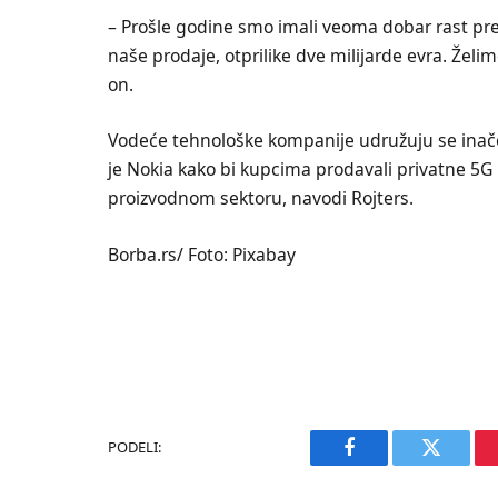
– Prošle godine smo imali veoma dobar rast pr
naše prodaje, otprilike dve milijarde evra. Želi
on.
Vodeće tehnološke kompanije udružuju se inač
je Nokia kako bi kupcima prodavali privatne 5
proizvodnom sektoru, navodi Rojters.
Borba.rs/ Foto: Pixabay
PODELI:
Facebook
Twitter