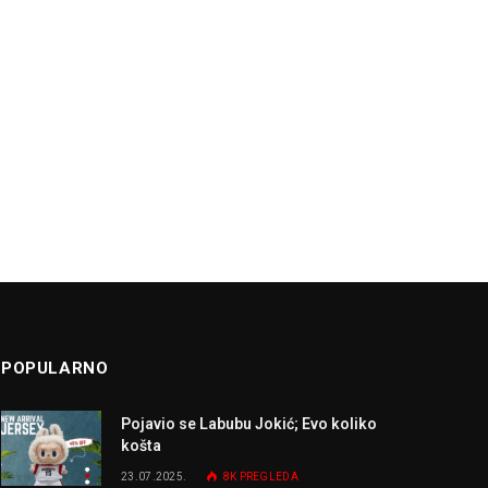
POPULARNO
Pojavio se Labubu Jokić; Evo koliko
košta
23.07.2025.
8K
PREGLEDA