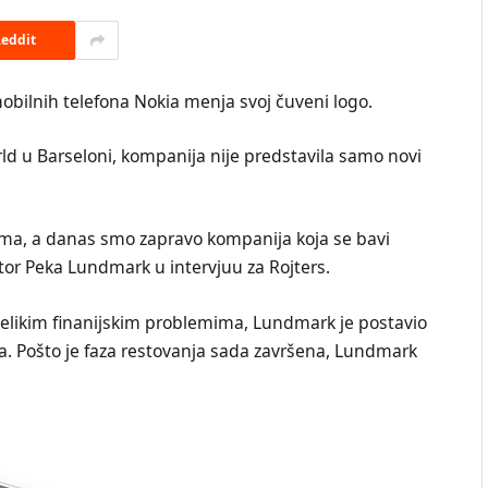
eddit
obilnih telefona Nokia menja svoj čuveni logo.
d u Barseloni, kompanija nije predstavila samo novi
ima, a danas smo zapravo kompanija koja se bavi
tor Peka Lundmark u intervjuu za Rojters.
velikim finanijskim problemima, Lundmark je postavio
kala. Pošto je faza restovanja sada završena, Lundmark