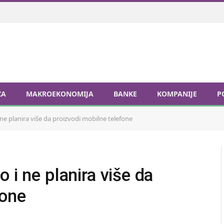
ZA
MAKROEKONOMIJA
BANKE
KOMPANIJE
P
ne planira više da proizvodi mobilne telefone
 i ne planira više da
fone