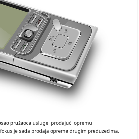
 posao pružaoca usluge, prodajući opremu
 fokus je sada prodaja opreme drugim preduzećima.