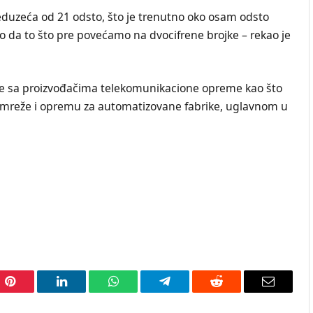
eduzeća od 21 odsto, što je trenutno oko osam odsto
mo da to što pre povećamo na dvocifrene brojke – rekao je
e sa proizvođačima telekomunikacione opreme kao što
G mreže i opremu za automatizovane fabrike, uglavnom u
Pinterest
LinkedIn
WhatsApp
Telegram
Reddit
Email