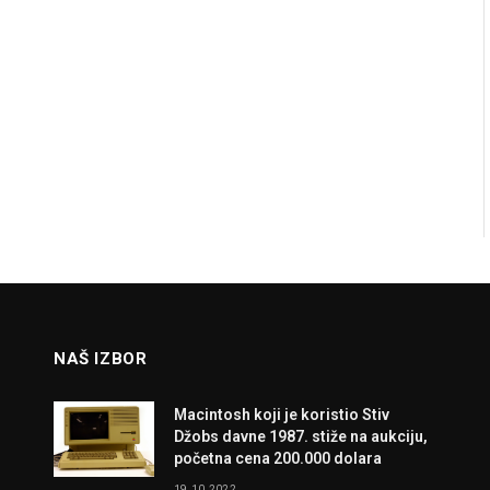
NAŠ IZBOR
Macintosh koji je koristio Stiv
Džobs davne 1987. stiže na aukciju,
početna cena 200.000 dolara
19.10.2022.