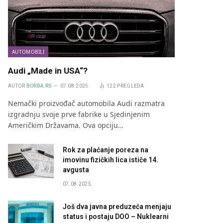
AUTOMOBILI
Audi „Made in USA“?
AUTOR
BORBA.RS
07.08.2025.
122
PREGLEDA
Nemački proizvođač automobila Audi razmatra
izgradnju svoje prve fabrike u Sjedinjenim
Američkim Državama. Ova opciju…
Rok za plaćanje poreza na
imovinu fizičkih lica ističe 14.
avgusta
07.08.2025.
Još dva javna preduzeća menjaju
status i postaju DOO – Nuklearni