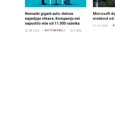
Nemački gigant auto-delova
Microsoft do
najavljuje otkaze; Kompaniju već
vrednost od 
napustilo više od 11.000 radnika
K
31.07.2025.
AUTOMOBILI
02.08.2025.
2 MIN.