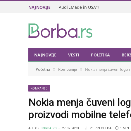
NAJNOVIJE
Audi „Made in USA“?
NAJNOVIJE
VESTI
POLITIKA
BER
Početna
Kompanije
Nokia menja čuveni logo i 
»
»
KOMPANIJE
Nokia menja čuveni logo
proizvodi mobilne tele
AUTOR
BORBA.RS
27.02.2023.
25
PREGLEDA
1 MIN.