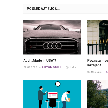
POGLEDAJTE JOŠ...
Audi „Made in USA“?
Poznata mod
kažnjena
AUTOMOBILI
07.08.2025.
1 MIN.
K
03.08.2025.