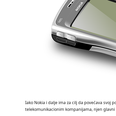
Iako Nokia i dalje ima za cilj da povećava svoj
telekomunikacionim kompanijama, njen glavni