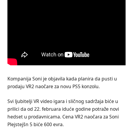
Kompanija Soni je objavila kada planira da pusti u
prodaju VR2 naočare za novu PS5 konzolu.
Svi ljubitelji VR video igara i sličnog sadržaja biće u
prilici da od 22. februara iduće godine potraže novi
hedset u prodavnicama. Cena VR2 naočara za Soni
Plejstejšn 5 biće 600 evra.