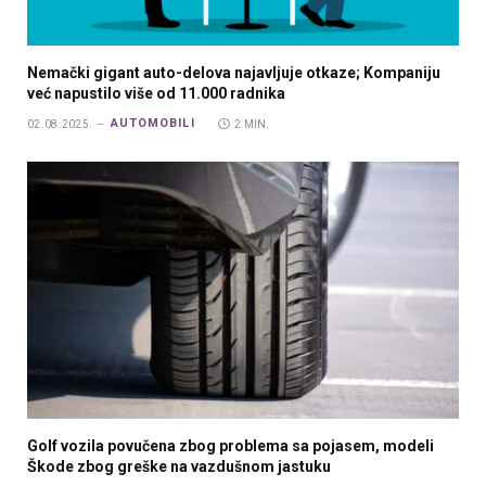
Nemački gigant auto-delova najavljuje otkaze; Kompaniju
već napustilo više od 11.000 radnika
AUTOMOBILI
02.08.2025.
2 MIN.
Golf vozila povučena zbog problema sa pojasem, modeli
Škode zbog greške na vazdušnom jastuku