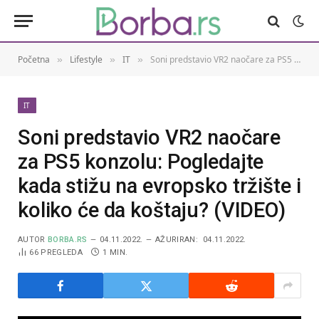
Početna
Lifestyle
IT
Soni predstavio VR2 naočare za PS5 konzolu: Pogledajte kada stižu na evropsko tržište i koliko će da koštaju? (VIDEO)
»
»
»
IT
Soni predstavio VR2 naočare
za PS5 konzolu: Pogledajte
kada stižu na evropsko tržište i
koliko će da koštaju? (VIDEO)
AUTOR
BORBA.RS
04.11.2022.
AŽURIRAN:
04.11.2022.
66
PREGLEDA
1 MIN.