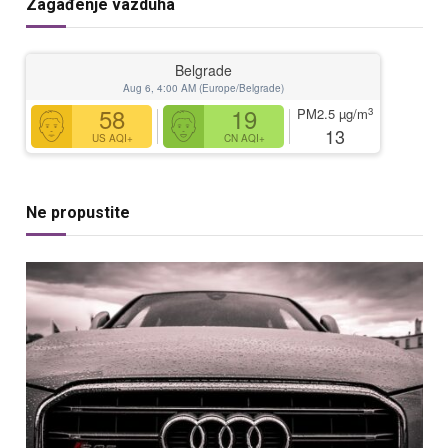
Zagađenje vazduha
Belgrade
Aug 6, 4:00 AM (Europe/Belgrade)
58
19
3
PM2.5
µg/m
13
US AQI+
CN AQI+
Ne propustite