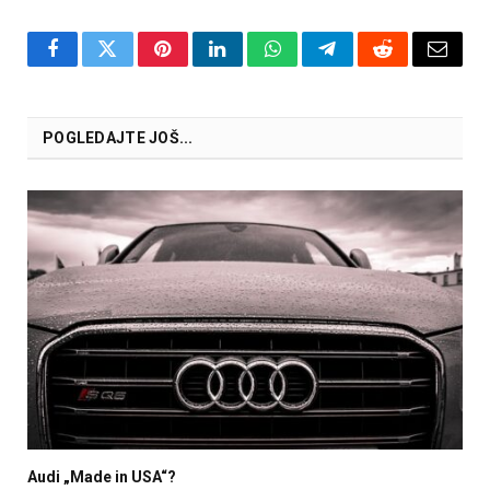
Facebook
Twitter
Pinterest
LinkedIn
WhatsApp
Telegram
Reddit
Email
POGLEDAJTE JOŠ...
Audi „Made in USA“?