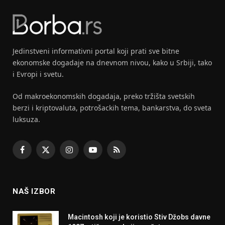
Jedinstveni informativni portal koji prati sve bitne
ekonomske dogadaje na dnevnom nivou, kako u Srbiji, tako
i Evropi i svetu.
Od makroekonomskih dogadaja, preko tržišta svetskih
berzi i kriptovaluta, potrošackih tema, bankarstva, do sveta
luksuza.
Facebook
X
Instagram
YouTube
RSS
(Twitter)
NAŠ IZBOR
Macintosh koji je koristio Stiv Džobs davne