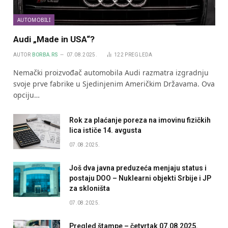
AUTOMOBILI
Audi „Made in USA“?
AUTOR
BORBA.RS
07.08.2025.
122
PREGLEDA
Nemački proizvođač automobila Audi razmatra izgradnju
svoje prve fabrike u Sjedinjenim Američkim Državama. Ova
opciju…
Rok za plaćanje poreza na imovinu fizičkih
lica ističe 14. avgusta
07.08.2025.
Još dva javna preduzeća menjaju status i
postaju DOO – Nuklearni objekti Srbije i JP
za skloništa
07.08.2025.
Pregled štampe – četvrtak 07.08.2025.