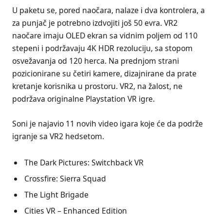
U paketu se, pored naočara, nalaze i dva kontrolera, a
za punjač je potrebno izdvojiti još 50 evra. VR2
naočare imaju OLED ekran sa vidnim poljem od 110
stepeni i podržavaju 4K HDR rezoluciju, sa stopom
osvežavanja od 120 herca. Na prednjom strani
pozicionirane su četiri kamere, dizajnirane da prate
kretanje korisnika u prostoru. VR2, na žalost, ne
podržava originalne Playstation VR igre.
Soni je najavio 11 novih video igara koje će da podrže
igranje sa VR2 hedsetom.
The Dark Pictures: Switchback VR
Crossfire: Sierra Squad
The Light Brigade
Cities VR – Enhanced Edition