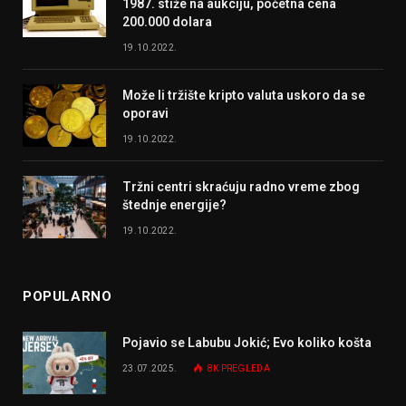
1987. stiže na aukciju, početna cena
200.000 dolara
19.10.2022.
Može li tržište kripto valuta uskoro da se
oporavi
19.10.2022.
Tržni centri skraćuju radno vreme zbog
štednje energije?
19.10.2022.
POPULARNO
Pojavio se Labubu Jokić; Evo koliko košta
23.07.2025.
8K
PREGLEDA