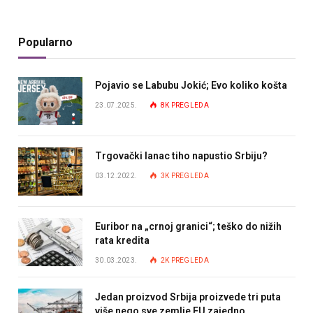
Popularno
Pojavio se Labubu Jokić; Evo koliko košta
23.07.2025.
8K
PREGLEDA
Trgovački lanac tiho napustio Srbiju?
03.12.2022.
3K
PREGLEDA
Euribor na „crnoj granici“; teško do nižih
rata kredita
30.03.2023.
2K
PREGLEDA
Jedan proizvod Srbija proizvede tri puta
više nego sve zemlje EU zajedno