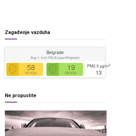
Zagađenje vazduha
Belgrade
Aug 7, 5:00 PM (Europe/Belgrade)
58
19
3
PM2.5
µg/m
13
US AQI+
CN AQI+
Ne propustite