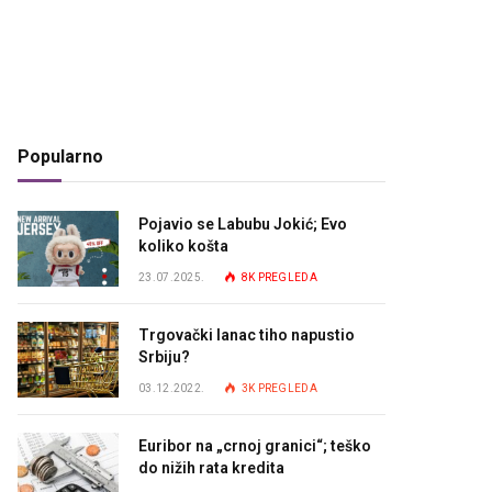
Popularno
Pojavio se Labubu Jokić; Evo
koliko košta
23.07.2025.
8K
PREGLEDA
Trgovački lanac tiho napustio
Srbiju?
03.12.2022.
3K
PREGLEDA
Euribor na „crnoj granici“; teško
do nižih rata kredita