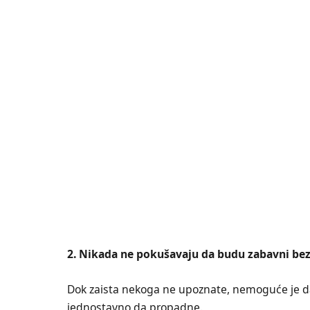
2. Nikada ne pokušavaju da budu zabavni be
Dok zaista nekoga ne upoznate, nemoguće je da p
jednostavno da propadne.