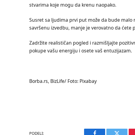
stvarima koje mogu da krenu naopako.
Susret sa ljudima prvi put može da bude malo n
savršenu izvedbu, manje je verovatno da ćete pr
Zadržite realističan pogled i razmišljajte pozitiv
pokupe vašu energiju i osete vaš entuzijazam.
Borba.rs, BizLife/ Foto: Pixabay
PODELI: