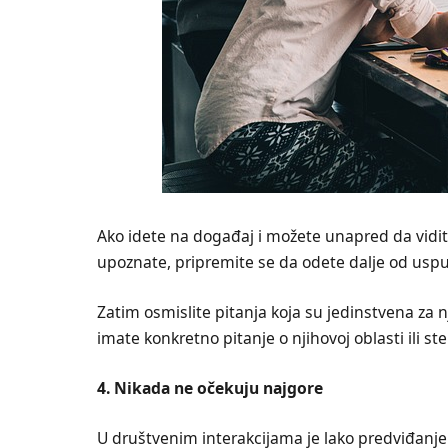
Ako idete na događaj i možete unapred da vidite l
upoznate, pripremite se da odete dalje od usput
Zatim osmislite pitanja koja su jedinstvena za n
imate konkretno pitanje o njihovoj oblasti ili st
4. Nikada ne očekuju najgore
U društvenim interakcijama je lako predviđanje 