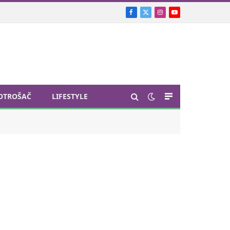
Facebook
X
Instagram
YouTube
(Twitter)
OTROŠAČ
LIFESTYLE