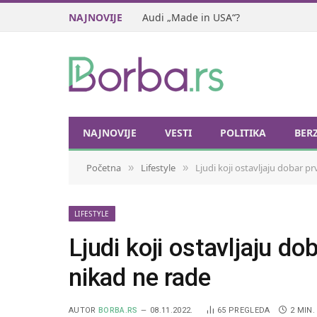
NAJNOVIJE
Audi „Made in USA“?
NAJNOVIJE
VESTI
POLITIKA
BER
Početna
Lifestyle
Ljudi koji ostavljaju dobar pr
»
»
LIFESTYLE
Ljudi koji ostavljaju do
nikad ne rade
AUTOR
BORBA.RS
08.11.2022.
65
PREGLEDA
2 MIN.