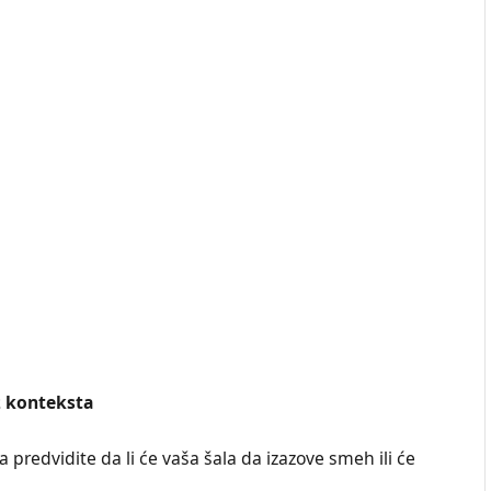
z konteksta
redvidite da li će vaša šala da izazove smeh ili će