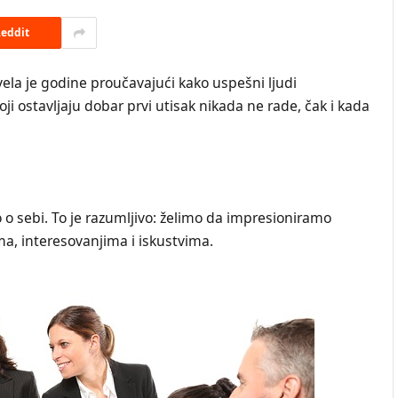
eddit
ela je godine proučavajući kako uspešni ljudi
 koji ostavljaju dobar prvi utisak nikada ne rade, čak i kada
 o sebi. To je razumljivo: želimo da impresioniramo
a, interesovanjima i iskustvima.