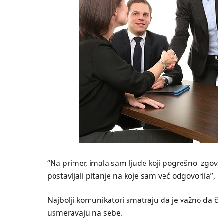
“Na primer, imala sam ljude koji pogrešno izgova
postavljali pitanje na koje sam već odgovorila”,
Najbolji komunikatori smatraju da je važno da 
usmeravaju na sebe.