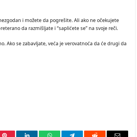
ezgodan i možete da pogrešite. Ali ako ne očekujete
eterano da razmišljate i “saplićete se” na svoje reči.
no. Ako se zabavljate, veća je verovatnoća da će drugi da