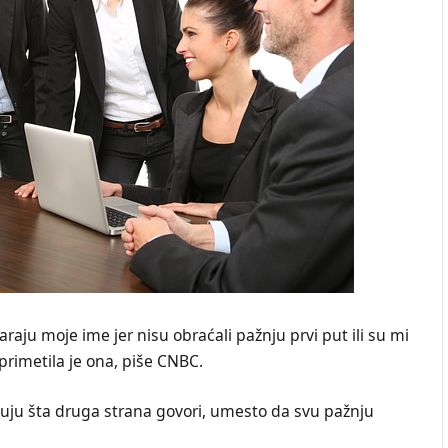
raju moje ime jer nisu obraćali pažnju prvi put ili su mi
 primetila je ona, piše CNBC.
čuju šta druga strana govori, umesto da svu pažnju