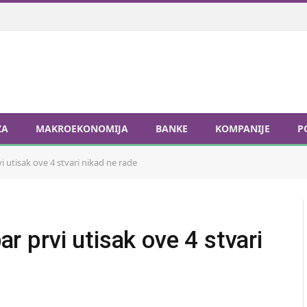
ZA
MAKROEKONOMIJA
BANKE
KOMPANIJE
P
vi utisak ove 4 stvari nikad ne rade
bar prvi utisak ove 4 stvari