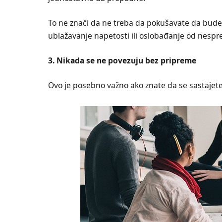
To ne znači da ne treba da pokušavate da bud
ublažavanje napetosti ili oslobađanje od nespre
3. Nikada se ne povezuju bez pripreme
Ovo je posebno važno ako znate da se sastajete 