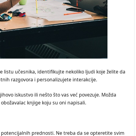
istu učesnika, identifikujte nekoliko ljudi koje želite da
nih razgovora i personalizujete interakcije.
jihovo iskustvo ili nešto što vas već povezuje. Možda
e obožavalac knjige koju su oni napisali.
potencijalnih prednosti. Ne treba da se opteretite svim