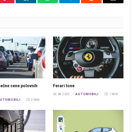
Pinterest
LinkedIn
WhatsApp
Telegram
Reddit
Email
ečne cene polovnih
Ferari tone
AUTOMOBILI
02.08.2025.
1 MIN.
UTOMOBILI
3 MIN.