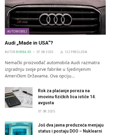
AUTOMOBILI
Audi „Made in USA“?
AUTOR
BORBA.RS
07.08.2025.
122
PREGLEDA
Nemački proizvođač automobila Audi razmatra
izgradnju svoje prve fabrike u Sjedinjenim
Američkim Državama. Ova opciju…
Rok za plaćanje poreza na
imovinu fizičkih lica ističe 14.
avgusta
07.08.2025.
Još dva javna preduzeća menjaju
status i postaju DOO – Nuklearni