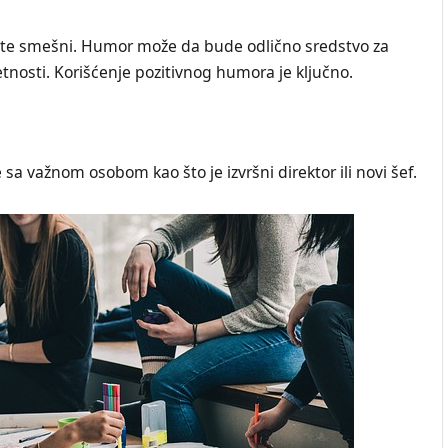
ete smešni. Humor može da bude odlično sredstvo za
tnosti. Korišćenje pozitivnog humora je ključno.
sa važnom osobom kao što je izvršni direktor ili novi šef.