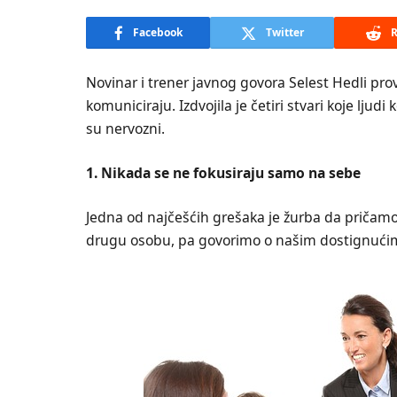
Facebook
Twitter
R
Novinar i trener javnog govora Selest Hedli prov
komuniciraju. Izdvojila je četiri stvari koje ljudi
su nervozni.
1. Nikada se ne fokusiraju samo na sebe
Jedna od najčešćih grešaka je žurba da pričamo
drugu osobu, pa govorimo o našim dostignućim