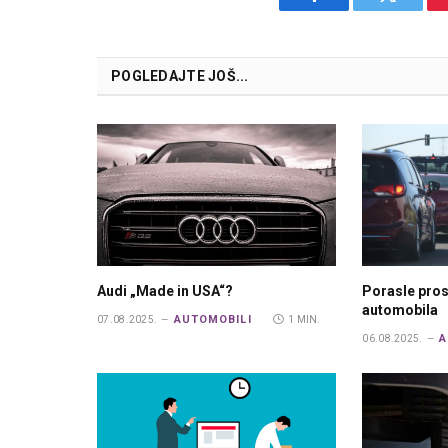
Facebook
Twitter
POGLEDAJTE JOŠ...
Audi „Made in USA“?
Porasle pros
automobila
AUTOMOBILI
07.08.2025.
1 MIN.
A
06.08.2025.