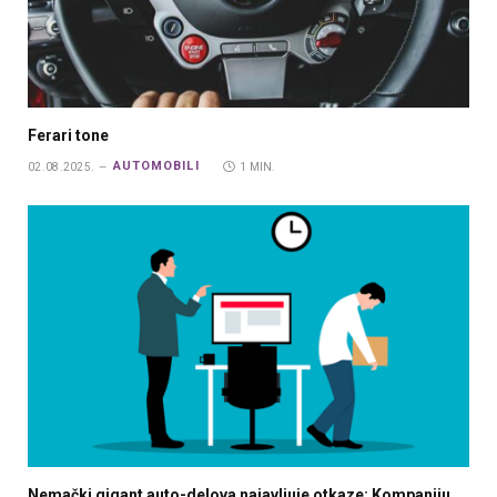
Ferari tone
AUTOMOBILI
02.08.2025.
1 MIN.
Nemački gigant auto-delova najavljuje otkaze; Kompaniju