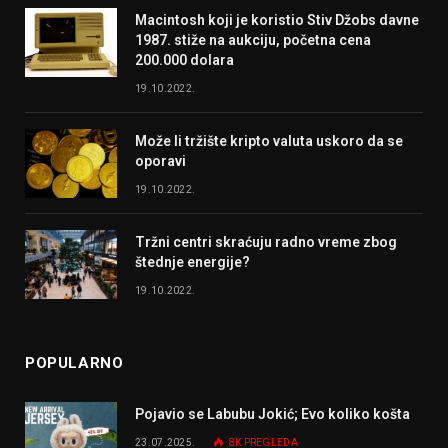
Macintosh koji je koristio Stiv Džobs davne
1987. stiže na aukciju, početna cena
200.000 dolara
19.10.2022.
Može li tržište kripto valuta uskoro da se
oporavi
19.10.2022.
Tržni centri skraćuju radno vreme zbog
štednje energije?
19.10.2022.
POPULARNO
Pojavio se Labubu Jokić; Evo koliko košta
23.07.2025.
8K
PREGLEDA