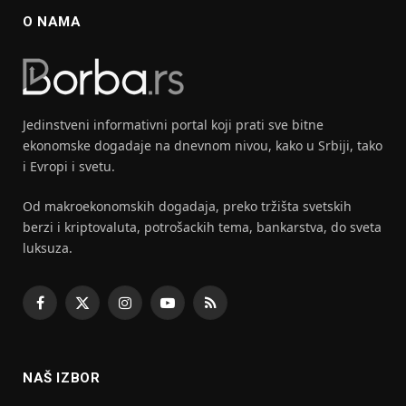
O NAMA
Jedinstveni informativni portal koji prati sve bitne
ekonomske dogadaje na dnevnom nivou, kako u Srbiji, tako
i Evropi i svetu.
Od makroekonomskih dogadaja, preko tržišta svetskih
berzi i kriptovaluta, potrošackih tema, bankarstva, do sveta
luksuza.
Facebook
X
Instagram
YouTube
RSS
(Twitter)
NAŠ IZBOR