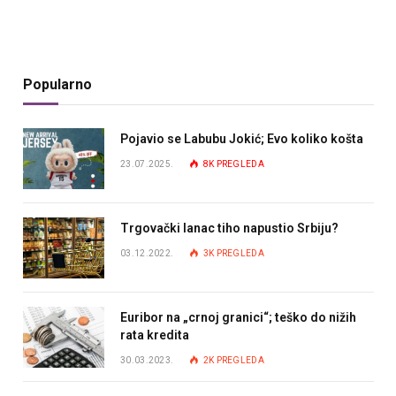
Popularno
Pojavio se Labubu Jokić; Evo koliko košta
23.07.2025.
8K
PREGLEDA
Trgovački lanac tiho napustio Srbiju?
03.12.2022.
3K
PREGLEDA
Euribor na „crnoj granici“; teško do nižih
rata kredita
30.03.2023.
2K
PREGLEDA