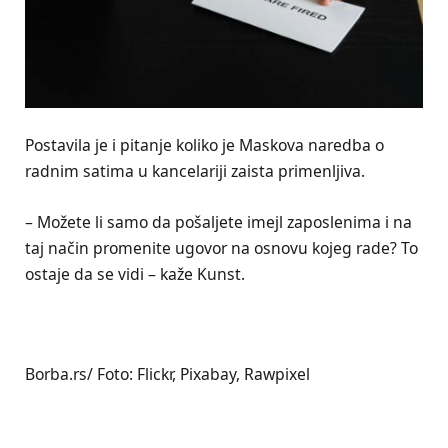
Postavila je i pitanje koliko je Maskova naredba o
radnim satima u kancelariji zaista primenljiva.
– Možete li samo da pošaljete imejl zaposlenima i na
taj način promenite ugovor na osnovu kojeg rade? To
ostaje da se vidi – kaže Kunst.
Borba.rs/ Foto: Flickr, Pixabay, Rawpixel