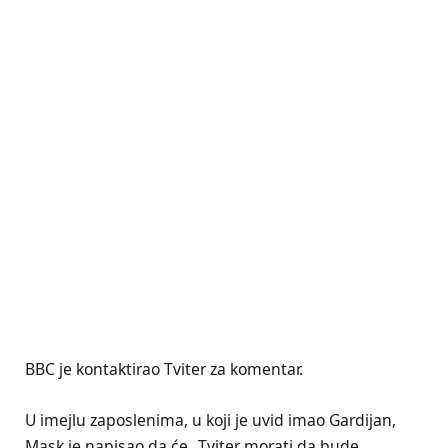
BBC je kontaktirao Tviter za komentar.
U imejlu zaposlenima, u koji je uvid imao Gardijan,
Mask je napisao da će „Tviter morati da bude