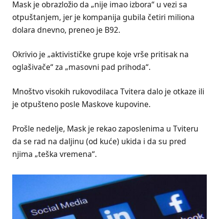
Mask je obrazložio da „nije imao izbora“ u vezi sa
otpuštanjem, jer je kompanija gubila četiri miliona
dolara dnevno, preneo je B92.
Okrivio je „aktivističke grupe koje vrše pritisak na
oglašivače“ za „masovni pad prihoda“.
Mnoštvo visokih rukovodilaca Tvitera dalo je otkaze ili
je otpušteno posle Maskove kupovine.
Prošle nedelje, Mask je rekao zaposlenima u Tviteru
da se rad na daljinu (od kuće) ukida i da su pred
njima „teška vremena“.