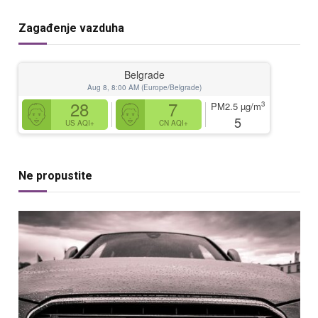
Zagađenje vazduha
Belgrade
Aug 8, 8:00 AM (Europe/Belgrade)
28
7
3
PM2.5
µg/m
5
US AQI+
CN AQI+
Ne propustite