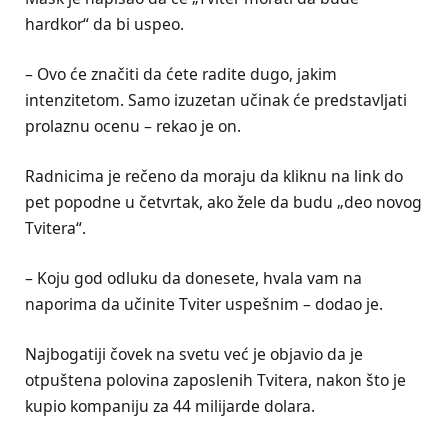
hardkor“ da bi uspeo.
– Ovo će značiti da ćete radite dugo, jakim
intenzitetom. Samo izuzetan učinak će predstavljati
prolaznu ocenu – rekao je on.
Radnicima je rečeno da moraju da kliknu na link do
pet popodne u četvrtak, ako žele da budu „deo novog
Tvitera“.
– Koju god odluku da donesete, hvala vam na
naporima da učinite Tviter uspešnim – dodao je.
Najbogatiji čovek na svetu već je objavio da je
otpuštena polovina zaposlenih Tvitera, nakon što je
kupio kompaniju za 44 milijarde dolara.