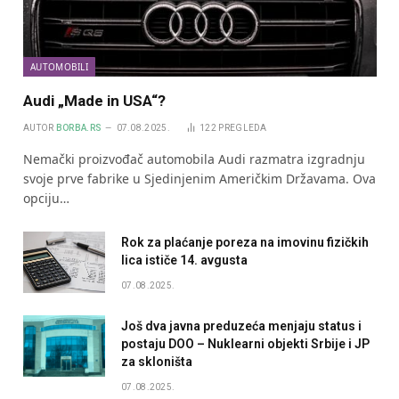
AUTOMOBILI
Audi „Made in USA“?
AUTOR
BORBA.RS
07.08.2025.
122
PREGLEDA
Nemački proizvođač automobila Audi razmatra izgradnju
svoje prve fabrike u Sjedinjenim Američkim Državama. Ova
opciju…
Rok za plaćanje poreza na imovinu fizičkih
lica ističe 14. avgusta
07.08.2025.
Još dva javna preduzeća menjaju status i
postaju DOO – Nuklearni objekti Srbije i JP
za skloništa
07.08.2025.