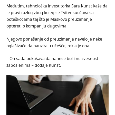
Međutim, tehnološka investitorka Sara Kunst kaže da
je pravi razlog zbog kojeg se Tviter suočava sa
poteškoćama taj što je Maskovo preuzimanje
opteretilo kompaniju dugovima.
Njegovo ponašanje od preuzimanja navelo je neke
oglašivače da pauziraju učešće, rekla je ona.
– On sada pokušava da nanese bol i neizvesnost
zaposlenima – dodaje Kunst.