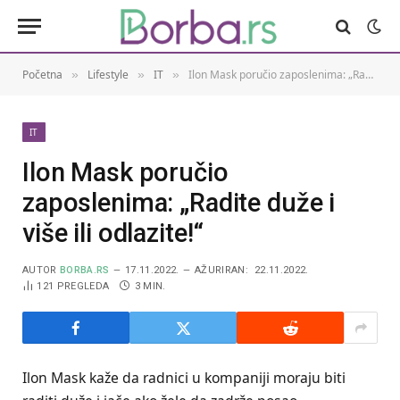
Početna
Lifestyle
IT
Ilon Mask poručio zaposlenima: „Radite duže i više ili odlazite!“
»
»
»
IT
Ilon Mask poručio
zaposlenima: „Radite duže i
više ili odlazite!“
AUTOR
BORBA.RS
17.11.2022.
AŽURIRAN:
22.11.2022.
121
PREGLEDA
3 MIN.
Ilon Mask kaže da radnici u kompaniji moraju biti