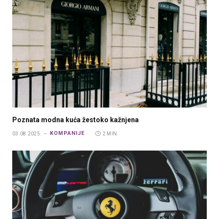
Poznata modna kuća žestoko kažnjena
KOMPANIJE
03.08.2025.
2 MIN.