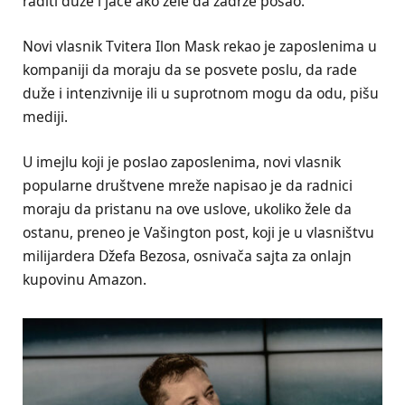
raditi duže i jače ako žele da zadrže posao.
Novi vlasnik Tvitera Ilon Mask rekao je zaposlenima u
kompaniji da moraju da se posvete poslu, da rade
duže i intenzivnije ili u suprotnom mogu da odu, pišu
mediji.
U imejlu koji je poslao zaposlenima, novi vlasnik
popularne društvene mreže napisao je da radnici
moraju da pristanu na ove uslove, ukoliko žele da
ostanu, preneo je Vašington post, koji je u vlasništvu
milijardera Džefa Bezosa, osnivača sajta za onlajn
kupovinu Amazon.