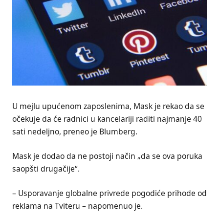
U mejlu upućenom zaposlenima, Mask je rekao da se
očekuje da će radnici u kancelariji raditi najmanje 40
sati nedeljno, preneo je Blumberg.
Mask je dodao da ne postoji način „da se ova poruka
saopšti drugačije“.
– Usporavanje globalne privrede pogodiće prihode od
reklama na Tviteru – napomenuo je.